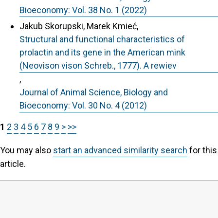
Bioeconomy: Vol. 38 No. 1 (2022)
Jakub Skorupski, Marek Kmieć,
Structural and functional characteristics of
prolactin and its gene in the American mink
(Neovison vison Schreb., 1777). A rewiev
,
Journal of Animal Science, Biology and
Bioeconomy: Vol. 30 No. 4 (2012)
1
2
3
4
5
6
7
8
9
>
>>
You may also
start an advanced similarity search
for this
article.