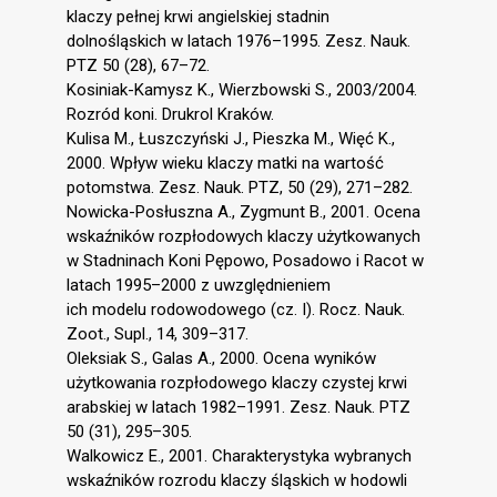
klaczy pełnej krwi angielskiej stadnin
dolnośląskich w latach 1976–1995. Zesz. Nauk.
PTZ 50 (28), 67–72.
Kosiniak-Kamysz K., Wierzbowski S., 2003/2004.
Rozród koni. Drukrol Kraków.
Kulisa M., Łuszczyński J., Pieszka M., Więć K.,
2000. Wpływ wieku klaczy matki na wartość
potomstwa. Zesz. Nauk. PTZ, 50 (29), 271–282.
Nowicka-Posłuszna A., Zygmunt B., 2001. Ocena
wskaźników rozpłodowych klaczy użytkowanych
w Stadninach Koni Pępowo, Posadowo i Racot w
latach 1995–2000 z uwzględnieniem
ich modelu rodowodowego (cz. I). Rocz. Nauk.
Zoot., Supl., 14, 309–317.
Oleksiak S., Galas A., 2000. Ocena wyników
użytkowania rozpłodowego klaczy czystej krwi
arabskiej w latach 1982–1991. Zesz. Nauk. PTZ
50 (31), 295–305.
Walkowicz E., 2001. Charakterystyka wybranych
wskaźników rozrodu klaczy śląskich w hodowli