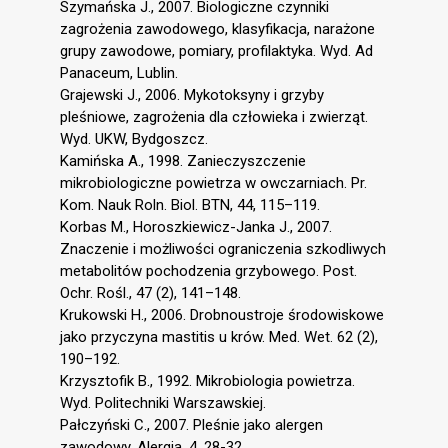
Szymańska J., 2007. Biologiczne czynniki
zagrożenia zawodowego, klasyfikacja, narażone
grupy zawodowe, pomiary, profilaktyka. Wyd. Ad
Panaceum, Lublin.
Grajewski J., 2006. Mykotoksyny i grzyby
pleśniowe, zagrożenia dla człowieka i zwierząt.
Wyd. UKW, Bydgoszcz.
Kamińska A., 1998. Zanieczyszczenie
mikrobiologiczne powietrza w owczarniach. Pr.
Kom. Nauk Roln. Biol. BTN, 44, 115–119.
Korbas M., Horoszkiewicz-Janka J., 2007.
Znaczenie i możliwości ograniczenia szkodliwych
metabolitów pochodzenia grzybowego. Post.
Ochr. Rośl., 47 (2), 141–148.
Krukowski H., 2006. Drobnoustroje środowiskowe
jako przyczyna mastitis u krów. Med. Wet. 62 (2),
190–192.
Krzysztofik B., 1992. Mikrobiologia powietrza.
Wyd. Politechniki Warszawskiej.
Pałczyński C., 2007. Pleśnie jako alergen
zawodowy. Alergia, 4, 28-32.