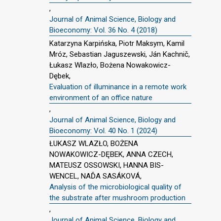
,
Journal of Animal Science, Biology and
Bioeconomy: Vol. 36 No. 4 (2018)
Katarzyna Karpińska, Piotr Maksym, Kamil
Mróz, Sebastian Jaguszewski, Ján Kachnič,
Łukasz Wlazło, Bożena Nowakowicz-
Dębek,
Evaluation of illuminance in a remote work
environment of an office nature
,
Journal of Animal Science, Biology and
Bioeconomy: Vol. 40 No. 1 (2024)
ŁUKASZ WLAZŁO, BOŻENA
NOWAKOWICZ-DĘBEK, ANNA CZECH,
MATEUSZ OSSOWSKI, HANNA BIS-
WENCEL, NAĎA SASÁKOVÁ,
Analysis of the microbiological quality of
the substrate after mushroom production
,
Journal of Animal Science, Biology and