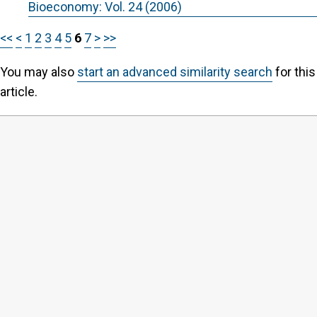
Bioeconomy: Vol. 24 (2006)
<<
<
1
2
3
4
5
6
7
>
>>
You may also
start an advanced similarity search
for this
article.