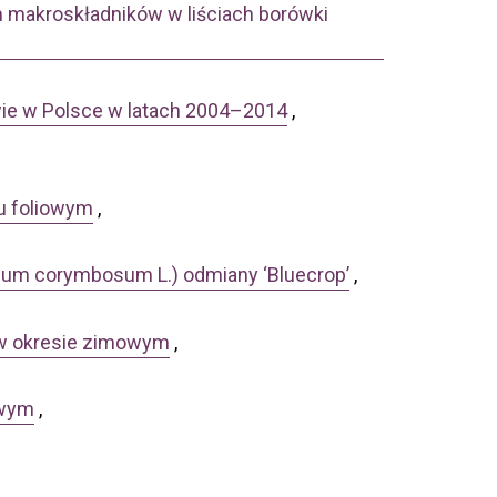
makroskładników w liściach borówki
wie w Polsce w latach 2004–2014
,
lu foliowym
,
nium corymbosum L.) odmiany ‘Bluecrop’
,
 w okresie zimowym
,
owym
,