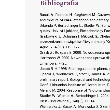
Bibliografia
Basak A., Rechnio H., Cegłowski M., Guzows
and mixture of NAA, ethephon and carbaryl. J
Drkenda P., Bertschinger L., Stadler W., Schwi
quality. Univ. of Ljubljana, Biotechnology Fa
Grajkowski J., Ochmian I., Mikiciuk G., Che
przerzedzania zawiązków śliwy odmiany ‘Królo
Agric., 234 (93), 119–122.
Grzyb Z., Rozpara E. 2000. Nowoczesna upra
Hartmann W. 2000. Nowoczesna uprawa śliw
Limanowa, 7–25.
Jacob B. H. 1998. Fruit regulation in plums
Lipecki J., Wieniarska J., Szot I., Janisz A
preliminary report. Biological and technologic
Conf., Lithuanian Institute of Horticulture, B
Meland M. 2004. Response of ‘Victoria’ plu
Stadler W., Widmer A., Bertschinger L. 200
Obst- und Weinbau, 140(5), 11–14.
Wieniarska J., Basak A., Murawska D., Szem