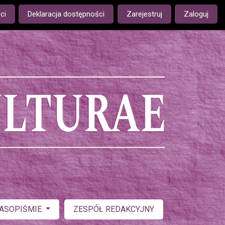
ge is:
ci
Deklaracja dostępności
Zarejestruj
Zaloguj
ZASOPIŚMIE
ZESPÓŁ REDAKCYJNY