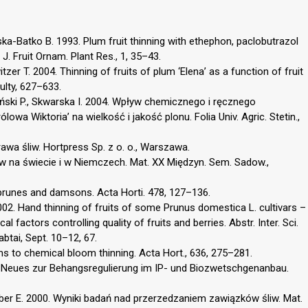
ka-Batko B. 1993. Plum fruit thinning with ethephon, paclobutrazol
. Fruit Ornam. Plant Res., 1, 35–43.
tzer T. 2004. Thinning of fruits of plum ‘Elena’ as a function of fruit
culty, 627–633.
łpiński P., Skwarska I. 2004. Wpływ chemicznego i ręcznego
wa Wiktoria’ na wielkość i jakość plonu. Folia Univ. Agric. Stetin.,
wa śliw. Hortpress Sp. z o. o., Warszawa.
 na świecie i w Niemczech. Mat. XX Międzyn. Sem. Sadow.,
, prunes and damsons. Acta Horti. 478, 127–136.
. 2002. Hand thinning of fruits of some Prunus domestica L. cultivars –
al factors controlling quality of fruits and berries. Abstr. Inter. Sci.
abtai, Sept. 10–12, 67.
ms to chemical bloom thinning. Acta Hort., 636, 275–281.
4. Neues zur Behangsregulierung im IP- und Biozwetschgenanbau.
ber E. 2000. Wyniki badań nad przerzedzaniem zawiązków śliw. Mat.