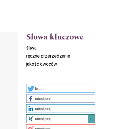
Słowa kluczowe
śliwa
ręczne przerzedzanie
jakość owoców
tweet
udostępnij
udostępnij
udostępnij
0