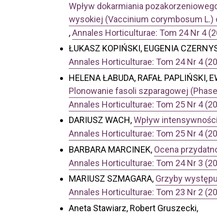
Wpływ dokarmiania pozakorzeniowego
wysokiej (Vaccinium corymbosum L.) 
,
Annales Horticulturae: Tom 24 Nr 4 (
ŁUKASZ KOPIŃSKI, EUGENIA CZERNY
Annales Horticulturae: Tom 24 Nr 4 (2
HELENA ŁABUDA, RAFAŁ PAPLIŃSKI, E
Plonowanie fasoli szparagowej (Phaseo
Annales Horticulturae: Tom 25 Nr 4 (2
DARIUSZ WACH,
Wpływ intensywności 
Annales Horticulturae: Tom 25 Nr 4 (2
BARBARA MARCINEK,
Ocena przydatno
Annales Horticulturae: Tom 24 Nr 3 (2
MARIUSZ SZMAGARA,
Grzyby występuj
Annales Horticulturae: Tom 23 Nr 2 (2
Aneta Stawiarz, Robert Gruszecki,