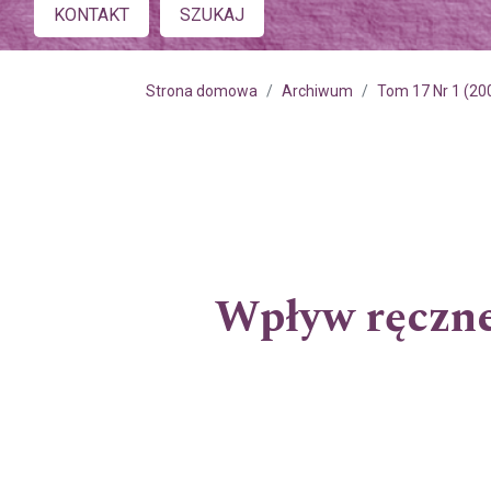
Main menu
KONTAKT
SZUKAJ
Strona domowa
Archiwum
Tom 17 Nr 1 (20
Wpływ ręczne