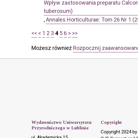
Wpływ zastosowania preparatu Calcoriu
tuberosum)
,
Annales Horticulturae: Tom 26 Nr 1 (
<<
<
1
2
3
4
5
6
>
>>
Możesz również
Rozpocznij zaawansowan
Wydawnictwo Uniwersytetu
Copyright
Przyrodniczego w Lublinie
Copyright 2024 b
ul. Akademicka 15,