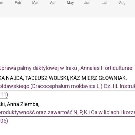
Uprawa palmy daktylowej w Iraku
,
Annales Horticulturae:
A NAJDA, TADEUSZ WOLSKI, KAZIMIERZ GŁOWNIAK,
ołdawskiego (Dracocephalum moldavica L.) Cz. III. Instr
011)
i, Anna Ziemba,
duktywność oraz zawartość N, P, K i Ca w liciach i korze
005)