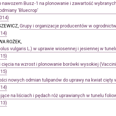
 nawozem Busz-1 na plonowanie i zawartość wybranych 
odmiany ‘Bluecrop’
2014)
SZEWICZ,
Grupy i organizacje producentów w ogrodnict
014)
WA ROŻEK,
lus vulgaris L.) w uprawie wiosennej i jesiennej w tune
015)
cięcia na wzrost i plonowanie borówki wysokiej (Vacci
015)
ści nowych odmian tulipanów do uprawy na kwiat cięty
014)
ące na liściach i pędach róż uprawianych w tunelu foli
013)