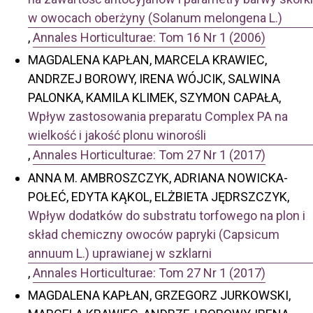
w owocach oberżyny (Solanum melongena L.)
,
Annales Horticulturae: Tom 16 Nr 1 (2006)
MAGDALENA KAPŁAN, MARCELA KRAWIEC,
ANDRZEJ BOROWY, IRENA WÓJCIK, SALWINA
PALONKA, KAMILA KLIMEK, SZYMON CAPAŁA,
Wpływ zastosowania preparatu Complex PA na
wielkość i jakość plonu winorośli
,
Annales Horticulturae: Tom 27 Nr 1 (2017)
ANNA M. AMBROSZCZYK, ADRIANA NOWICKA-
POŁEĆ, EDYTA KĄKOL, ELŻBIETA JĘDRSZCZYK,
Wpływ dodatków do substratu torfowego na plon i
skład chemiczny owoców papryki (Capsicum
annuum L.) uprawianej w szklarni
,
Annales Horticulturae: Tom 27 Nr 1 (2017)
MAGDALENA KAPŁAN, GRZEGORZ JURKOWSKI,