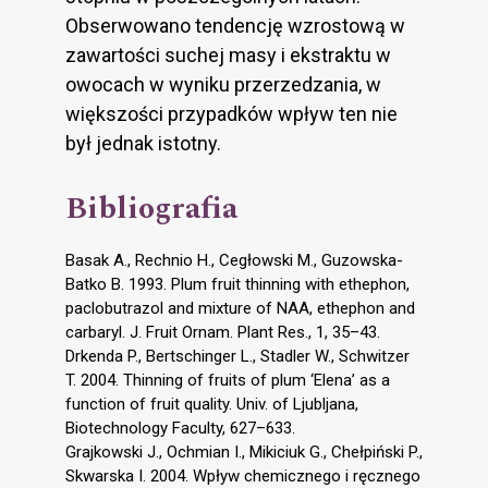
Obserwowano tendencję wzrostową w
zawartości suchej masy i ekstraktu w
owocach w wyniku przerzedzania, w
większości przypadków wpływ ten nie
był jednak istotny.
Bibliografia
Basak A., Rechnio H., Cegłowski M., Guzowska-
Batko B. 1993. Plum fruit thinning with ethephon,
paclobutrazol and mixture of NAA, ethephon and
carbaryl. J. Fruit Ornam. Plant Res., 1, 35–43.
Drkenda P., Bertschinger L., Stadler W., Schwitzer
T. 2004. Thinning of fruits of plum ‘Elena’ as a
function of fruit quality. Univ. of Ljubljana,
Biotechnology Faculty, 627–633.
Grajkowski J., Ochmian I., Mikiciuk G., Chełpiński P.,
Skwarska I. 2004. Wpływ chemicznego i ręcznego