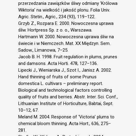
przerzedzania zawiązków śliwy odmiany ‘Królowa
Wiktoria’ na wielkość i jakość plonu. Folia Univ.
Agric. Stetin., Agric., 234 (93), 119–122.
Grzyb Z., Rozpara E. 2000. Nowoczesna uprawa
śliw. Hortpress Sp. z o. o., Warszawa.
Hartmann W. 2000. Nowoczesna uprawa śliw na
świecie i w Niemczech. Mat. XX Międzyn. Sem.
Sadow., Limanowa, 7–25.
Jacob B. H. 1998. Fruit regulation in plums, prunes
and damsons. Acta Horti. 478, 127–136.
Lipecki J., Wieniarska J., Szot I., Janisz A. 2002.
Hand thinning of fruits of some Prunus
domestica L. cultivars – preliminary report.
Biological and technological factors controlling
quality of fruits and berries. Abstr. Inter. Sci. Conf.,
Lithuanian Institute of Horticulture, Babtai, Sept.
10–12, 67.
Meland M. 2004. Response of ‘Victoria’ plums to
chemical bloom thinning. Acta Hort., 636, 275–
281.