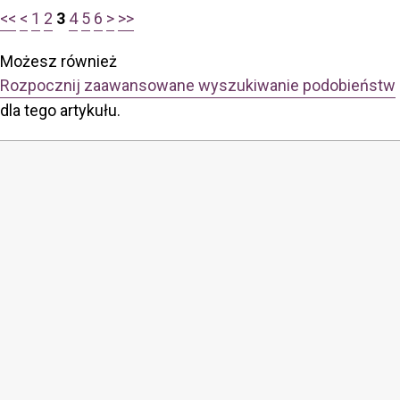
<<
<
1
2
3
4
5
6
>
>>
Możesz również
Rozpocznij zaawansowane wyszukiwanie podobieństw
dla tego artykułu.