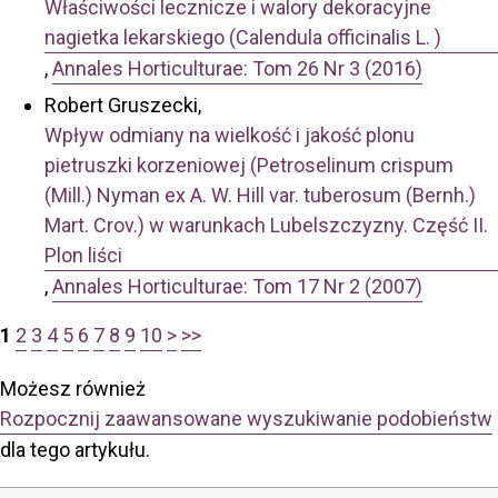
Właściwości lecznicze i walory dekoracyjne
nagietka lekarskiego (Calendula officinalis L. )
,
Annales Horticulturae: Tom 26 Nr 3 (2016)
Robert Gruszecki,
Wpływ odmiany na wielkość i jakość plonu
pietruszki korzeniowej (Petroselinum crispum
(Mill.) Nyman ex A. W. Hill var. tuberosum (Bernh.)
Mart. Crov.) w warunkach Lubelszczyzny. Część II.
Plon liści
,
Annales Horticulturae: Tom 17 Nr 2 (2007)
1
2
3
4
5
6
7
8
9
10
>
>>
Możesz również
Rozpocznij zaawansowane wyszukiwanie podobieństw
dla tego artykułu.