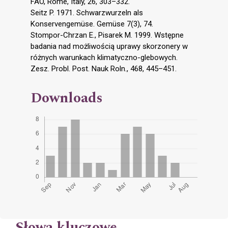
FAO, Rome, Italy, 26, 303–332.
Seitz P. 1971. Schwarzwurzeln als
Konservengemüse. Gemüse 7(3), 74.
Stompor-Chrzan E., Pisarek M. 1999. Wstępne
badania nad możliwością uprawy skorzonery w
różnych warunkach klimatyczno-glebowych.
Zesz. Probl. Post. Nauk Roln., 468, 445–451.
Downloads
Słowa kluczowe