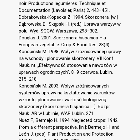
noir. Productions legumieres. Technique et
Documentation (Lavoisier, Paris) 2, 443–451.
Dobrakowska-Kopecka Z. 1994. Skorzonera. [w:]
Dąbrowska B., Skąpski H. (red.). Uprawa warzyw w
polu. Wyd. SGGW, Warszawa, 298–302.
Douglas J. 2001. Scorzonera hispanica – a
European vegetable. Crop & Food Res. 28(4).
Konopiński M. 1998. Wpływ zróżnicowanej uprawy
na wschody i plonowanie skorzonery. VII Konf.
Nauk. nt. „Efektywność stosowania nawozów w
uprawach ogrodniczych”, 8–9 czerwca, Lublin,
215–218.
Konopiński M. 2003. Wpływ zróżnicowanych
systemów uprawy na kształtowanie warunków
wzrostu, plonowanie i wartość biologiczną
skorzonery (Scorzonera hispanica L.). Rozpr.
Nauk. AR w Lublinie, WAR Lublin, 271.
Nuez F., Bermejo H. 1994. Neglected crops: 1942
from a different perspective. [in:]: Bermejo H. and
León J. (eds), Plant Production and Protection.