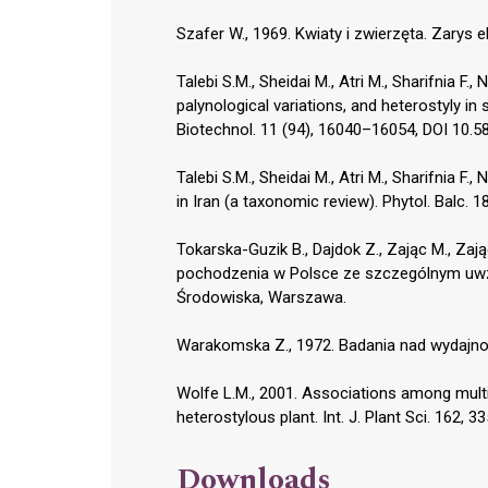
Szafer W., 1969. Kwiaty i zwierzęta. Zarys
Talebi S.M., Sheidai M., Atri M., Sharifnia
palynological variations, and heterostyly in
Biotechnol. 11 (94), 16040–16054, DOI 10.
Talebi S.M., Sheidai M., Atri M., Sharifnia 
in Iran (a taxonomic review). Phytol. Balc. 1
Tokarska-Guzik B., Dajdok Z., Zając M., Zają
pochodzenia w Polsce ze szczególnym uwz
Środowiska, Warszawa.
Warakomska Z., 1972. Badania nad wydajnoś
Wolfe L.M., 2001. Associations among multi
heterostylous plant. Int. J. Plant Sci. 162, 3
Downloads