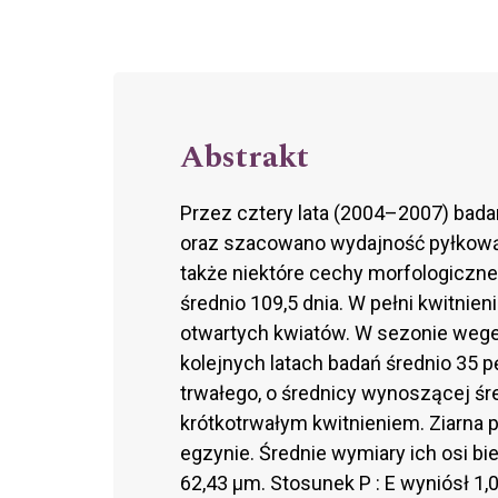
Abstrakt
Przez cztery lata (2004–2007) bada
oraz szacowano wydajność pyłkow
także niektóre cechy morfologiczne 
średnio 109,5 dnia. W pełni kwitni
otwartych kwiatów. W sezonie weg
kolejnych latach badań średnio 35 pę
trwałego, o średnicy wynoszącej śre
krótkotrwałym kwitnieniem. Ziarna 
egzynie. Średnie wymiary ich osi bi
62,43 μm. Stosunek P : E wyniósł 1,0