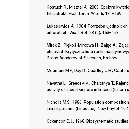
Kostuch R., Misztal A., 2009. Spektra kwit
Infrastrukt. Ekol. Teren. Wiej. 6, 131–139.
Łukasiewicz A., 1984. Potrzeba ujednolicen
arboretach. Wiad. Bot. 28 (2), 153–158.
Mirek Z., Piękoś-Mirkowa H., Zając A., Zając
checklist. Krytyczna lista roślin naczyniowyc
Polish Academy of Sciences, Kraków.
Mountain M.F., Day R., Quartley C.H., Goatch
Navatha L., Sreedevi K., Chaitanya T., Rajen
activity of insect visitors in linseed (Linum 
Nicholls M.S., 1986. Population composition,
Linum perenne (Linaceae). New Phytol. 102,
Ockendon D.J., 1968. Biosystematic studies