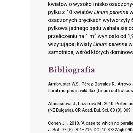
kwiatów o wysoko i nisko osadzonyc
pyłku z 10 kwiatów
Linum perenne
w
osadzonych pręcikach wytworzyły 6
pyłkowa jednego pędu wahała się od
2
przeliczeniu na 1 m
wyniosło od 1,9
wizytującej kwiaty
Linum perenne
w
samotnice, wśród których dominow
Bibliografia
Armbruster W.S., Pérez-Barrales R., Arroyo 
floral morphs in wild flax (Linum suffrutic
Atanassova J., Lazarova M., 2010. Pollen a
(NE Bulgaria). CR Acad. Bul. Sci. 63 (3), 369
Cohen J.I., 2010. ‘A case to which no paralle
J. Bot. 97 (5), 701–716, DOI 10.3732/ajb.09