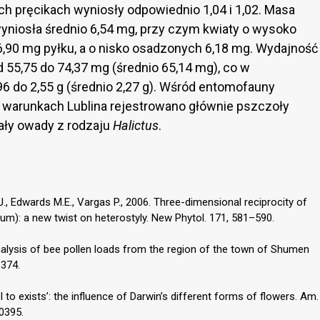
h pręcikach wyniosły odpowiednio 1,04 i 1,02. Masa
yniosła średnio 6,54 mg, przy czym kwiaty o wysoko
,90 mg pyłku, a o nisko osadzonych 6,18 mg. Wydajność
 55,75 do 74,37 mg (średnio 65,14 mg), co w
6 do 2,55 g (średnio 2,27 g). Wśród entomofauny
 warunkach Lublina rejestrowano głównie pszczoły
ały owady z rodzaju
Halictus
.
J., Edwards M.E., Vargas P., 2006. Three-dimensional reciprocity of
osum): a new twist on heterostyly. New Phytol. 171, 581–590.
nalysis of bee pollen loads from the region of the town of Shumen
–374.
l to exists’: the influence of Darwin’s different forms of flowers. Am.
00395.