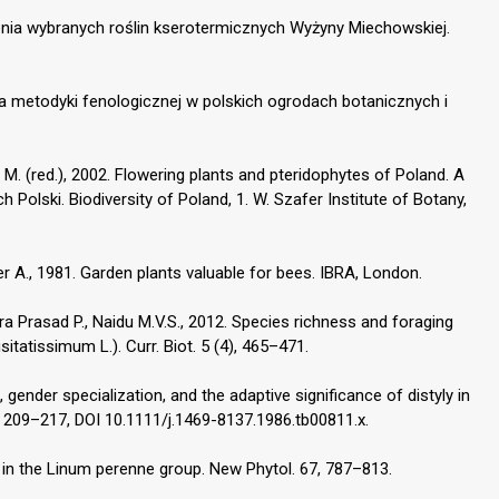
nienia wybranych roślin kserotermicznych Wyżyny Miechowskiej.
ia metodyki fenologicznej w polskich ogrodach botanicznych i
 M. (red.), 2002. Flowering plants and pteridophytes of Poland. A
h Polski. Biodiversity of Poland, 1. W. Szafer Institute of Botany,
er A., 1981. Garden plants valuable for bees. IBRA, London.
dra Prasad P., Naidu M.V.S., 2012. Species richness and foraging
usitatissimum L.). Curr. Biot. 5 (4), 465–471.
 gender specialization, and the adaptive significance of distyly in
 209–217, DOI 10.1111/j.1469-8137.1986.tb00811.x.
 in the Linum perenne group. New Phytol. 67, 787–813.