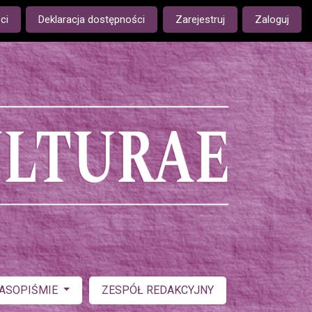
ge is:
ci
Deklaracja dostępności
Zarejestruj
Zaloguj
ZASOPIŚMIE
ZESPÓŁ REDAKCYJNY