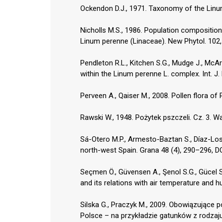
Ockendon D.J., 1971. Taxonomy of the Linu
Nicholls M.S., 1986. Population composition,
Linum perenne (Linaceae). New Phytol. 102,
Pendleton R.L., Kitchen S.G., Mudge J., McArth
within the Linum perenne L. complex. Int. J. 
Perveen A., Qaiser M., 2008. Pollen flora of 
Rawski W., 1948. Pożytek pszczeli. Cz. 3. W
Sá-Otero M.P., Armesto-Baztan S., Díaz-Losa
north-west Spain. Grana 48 (4), 290–296, 
Seçmen Ö., Güvensen A., Şenol S.G., Gücel S
and its relations with air temperature and hu
Silska G., Praczyk M., 2009. Obowiązując
Polsce – na przykładzie gatunków z rodzaju 