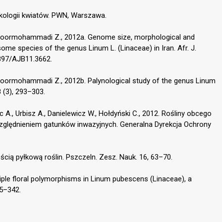
 ekologii kwiatów. PWN, Warszawa.
 F., Noormohammadi Z., 2012a. Genome size, morphological and
 some species of the genus Linum L. (Linaceae) in Iran. Afr. J.
5897/AJB11.3662.
F., Noormohammadi Z., 2012b. Palynological study of the genus Linum
8 (3), 293–303.
c A., Urbisz A., Danielewicz W., Hołdyński C., 2012. Rośliny obcego
ględnieniem gatunków inwazyjnych. Generalna Dyrekcja Ochrony
cią pyłkową roślin. Pszczeln. Zesz. Nauk. 16, 63–70.
ple floral polymorphisms in Linum pubescens (Linaceae), a
35–342.