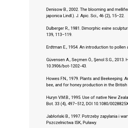
Denisow B., 2002. The blooming and mellif
japonica Lindl.). J. Apic. Sci., 46 (2), 15–22.
Dulberger R., 1981. Dimorphic exine sculptur
139, 113–119.
Erdtman E., 1954. An introduction to polle
Güvensen A., Seçmen Ö., Şenol S.G., 2013. He
10.3906/bot-1202-43.
Howes F.N., 1979. Plants and Beekeeping. An 
bee, and for honey production in the British
Huryn V.M.B., 1995. Use of native New Zealan
Bot. 33 (4), 497–512, DOI 10.1080/0028825
Jabłoński B., 1997. Potrzeby zapylania i w
Pszczelnictwa ISK, Puławy.