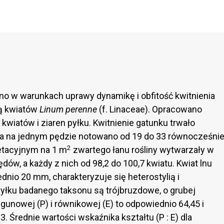
no w warunkach uprawy dynamikę i obfitość kwitnienia
ą kwiatów
Linum perenne
(f. Linaceae). Opracowano
kwiatów i ziaren pyłku. Kwitnienie gatunku trwało
enia na jednym pędzie notowano od 19 do 33 równocześni
2
etacyjnym na 1 m
zwartego łanu rośliny wytwarzały w
dów, a każdy z nich od 98,2 do 100,7 kwiatu. Kwiat lnu
dnio 20 mm, charakteryzuje się heterostylią i
pyłku badanego taksonu są trójbruzdowe, o grubej
egunowej (P) i równikowej (E) to odpowiednio 64,45 i
3. Średnie wartości wskaźnika kształtu (P : E) dla