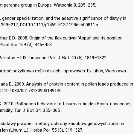
m perenne group in Europe. Watsonia 8, 205–235.
 gender specialization, and the adaptive significance of distyly in
 209–217, DOI 10.1111/j.1469-8137.1986.tb00811.x.
ur E.D., 2008. Origin of the flax cultivar ‘Appar’ and its position
Plant Sci. 169 (3), 445–453.
Pakistan – LIX. Linaceae. Pak. J. Bot. 40 (5), 1819–1822.
artość pożytkowa roślin dzikich i uprawnych. Ex Libris, Warszawa.
da E., 2009. Analysis of protein content in pollen loads produced in
DOI 10.1080/00173130903149140.
., 2010. Pollination behaviour of Linum aretioides Boiss. (Linaceae)
midity. Tur. J. Bot. 34, 355–365.
e podstawy prawne i metody ochrony zasobów genowych roślin w
len (Linum L.). Herba Pol. 55 (3), 319–327.