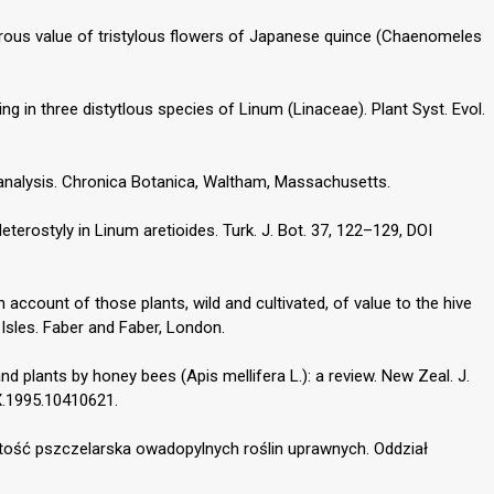
erous value of tristylous flowers of Japanese quince (Chaenomeles
ing in three distytlous species of Linum (Linaceae). Plant Syst. Evol.
n analysis. Chronica Botanica, Waltham, Massachusetts.
terostyly in Linum aretioides. Turk. J. Bot. 37, 122–129, DOI
account of those plants, wild and cultivated, of value to the hive
 Isles. Faber and Faber, London.
d plants by honey bees (Apis mellifera L.): a review. New Zeal. J.
X.1995.10410621.
artość pszczelarska owadopylnych roślin uprawnych. Oddział