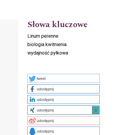
Słowa kluczowe
Linum perenne
biologia kwitnienia
wydajność pyłkowa
tweet
e
udostępnij
udostępnij
udostępnij
0
udostępnij
udostępnij