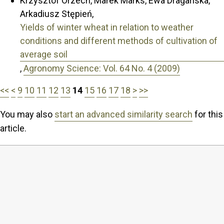
Krzysztof Orzech, Marek Marks, Ewa Dragańska,
Arkadiusz Stępień,
Yields of winter wheat in relation to weather
conditions and different methods of cultivation of
average soil
,
Agronomy Science: Vol. 64 No. 4 (2009)
<<
<
9
10
11
12
13
14
15
16
17
18
>
>>
You may also
start an advanced similarity search
for this
article.