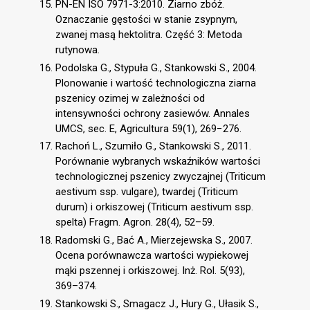
PN-EN ISO 7971-3:2010. Ziarno zbóż.
Oznaczanie gęstości w stanie zsypnym,
zwanej masą hektolitra. Część 3: Metoda
rutynowa.
Podolska G., Stypuła G., Stankowski S., 2004.
Plonowanie i wartość technologiczna ziarna
pszenicy ozimej w zależności od
intensywności ochrony zasiewów. Annales
UMCS, sec. E, Agricultura 59(1), 269−276.
Rachoń L., Szumiło G., Stankowski S., 2011.
Porównanie wybranych wskaźników wartości
technologicznej pszenicy zwyczajnej (Triticum
aestivum ssp. vulgare), twardej (Triticum
durum) i orkiszowej (Triticum aestivum ssp.
spelta) Fragm. Agron. 28(4), 52–59.
Radomski G., Bać A., Mierzejewska S., 2007.
Ocena porównawcza wartości wypiekowej
mąki pszennej i orkiszowej. Inż. Rol. 5(93),
369–374.
Stankowski S., Smagacz J., Hury G., Ułasik S.,