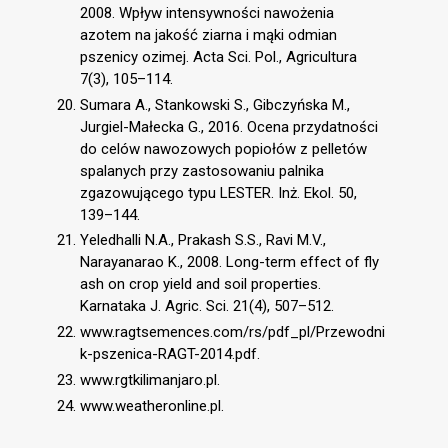
2008. Wpływ intensywności nawożenia
azotem na jakość ziarna i mąki odmian
pszenicy ozimej. Acta Sci. Pol., Agricultura
7(3), 105–114.
Sumara A., Stankowski S., Gibczyńska M.,
Jurgiel-Małecka G., 2016. Ocena przydatności
do celów nawozowych popiołów z pelletów
spalanych przy zastosowaniu palnika
zgazowującego typu LESTER. Inż. Ekol. 50,
139–144.
Yeledhalli N.A., Prakash S.S., Ravi M.V.,
Narayanarao K., 2008. Long-term effect of fly
ash on crop yield and soil properties.
Karnataka J. Agric. Sci. 21(4), 507–512.
www.ragtsemences.com/rs/pdf_pl/Przewodni
k-pszenica-RAGT-2014.pdf.
www.rgtkilimanjaro.pl.
www.weatheronline.pl.