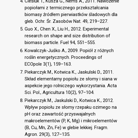
Cieśluk T., Kusza G., Nemś A., 2011. Nawożenie
popiołami z termicznego przekształcania
biomasy źródłem pierwiastków śladowych dla
gleb. Ochr. Śr. Zasobów Nat. 49, 219–227.
Guo X., Chen X., Liu H., 2012. Experimental
research on shape and size distribution of
biomass particle. Fuel 94, 551–555.
Kowalczyk-Juśko A., 2009. Popiół z różnych
roślin energetycznych. Proceedings of
ECOpole 3(1), 159–163.
Piekarczyk M., Kotwica K., Jaskulski D., 2011.
Skład elementarny popiołu ze słomy i siana w
aspekcie jego rolniczego wykorzystania. Acta
Sci. Pol., Agricultura 10(2), 97–104.
Piekarczyk M., Jaskulski D., Kotwica K., 2012.
Wpływ popiołu ze słomy rzepaku ozimego na
pH oraz zawartość przyswajalnych
makroelementów (P, K, Mg) i mikroelementów
(B, Cu, Mn, Zn, Fe) w glebie lekkiej. Fragm.
Agron. 29(3), 127–135.