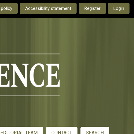
e current language is:
 policy
Accessibility statement
Register
Login
EDITORIAL TEAM
CONTACT
SEARCH