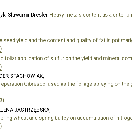
k, Sławomir Dresler,
Heavy metals content as a criterio
e seed yield and the content and quality of fat in pot marig
)
nd foliar application of sulfur on the yield and mineral co
)
DER STACHOWIAK,
preparation Gibrescol used as the foliage spraying on the
9)
ALENA JASTRZĘBSKA,
spring wheat and spring barley on accumulation of nitro
)