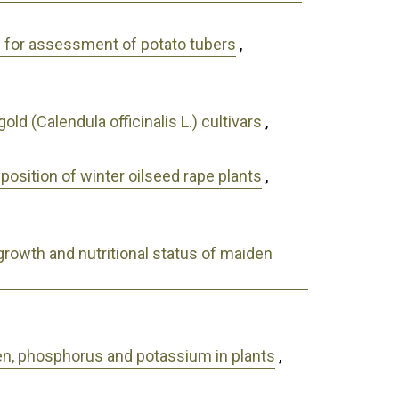
n for assessment of potato tubers
,
old (Calendula officinalis L.) cultivars
,
mposition of winter oilseed rape plants
,
 growth and nutritional status of maiden
gen, phosphorus and potassium in plants
,