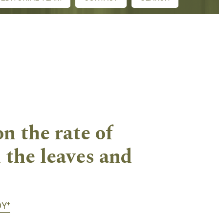
n the rate of
the leaves and
+
DY