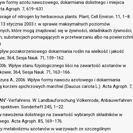
Wpływ formy azotu nawozowego, dokarmiania dolistnego i miejsca
cta Agroph. 7, 619–631.
orage of nitrogen by herbaceous plants. Plant, Cell Environ. 11, 1–8.
a 13 stycznia 2003 r. w sprawie maksymalnych poziomów
nych, które mogą znajdować się w żywności, składnikach żywności,
, substancjach pomagających w przetwarzaniu albo na powierzchni
.
Wpływ pozakorzeniowego dokarmiania roślin na wielkość i jakość
e, 364, Sesja Nauk. 71, 159–162.
000b. Wpływ stanu fizjologicznego liści na zawartość azotanów w
owie, 364, Sesja Nauk. 71, 163–166.
Szura A., 2006. Wpływ formy nawozu azotowego i dokarmiania
ą korzeni spichrzowych marchwi (Daucus carota L.). Acta Agroph. 7,
AN”-Verfahrens. W: Landbauforschung Völkenrode, Anbauverfahren
rspektiven. Sonderheft 245, 1–22.
yw nawożenia dolistnego na zawartość wybranych składników w
wego. Acta Agroph. 85, 169–176.
kty metabolizmu azotanów w warzywach ze szczególnym