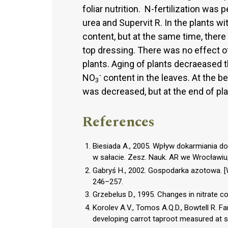
foliar nutrition. N-fertilization wa
urea and Supervit R. In the plants wi
content, but at the same time, ther
top dressing. There was no effect
plants. Aging of plants decraeased 
-
NO
content in the leaves. At the b
3
was decreased, but at the end of pla
References
Biesiada A., 2005. Wpływ dokarmiania 
w sałacie. Zesz. Nauk. AR we Wrocławiu,
Gabryś H., 2002. Gospodarka azotowa. [W:
246–257.
Grzebelus D., 1995. Changes in nitrate co
Korolev A.V., Tomos A.Q.D., Bowtell R. Far
developing carrot taproot measured at sin