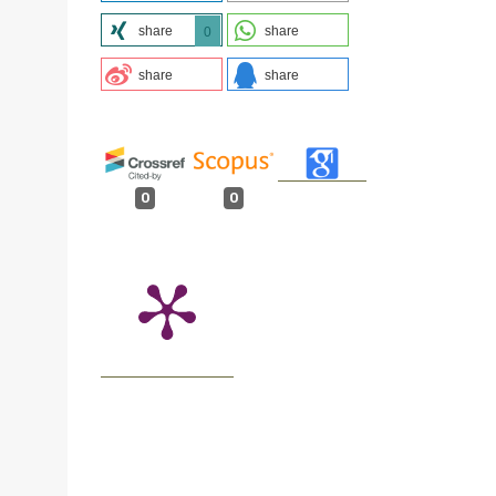
share
share
0
share
share
0
0