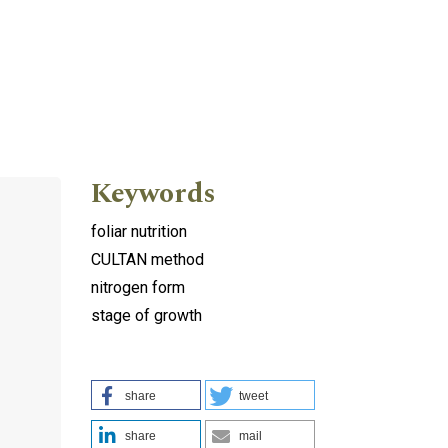
Keywords
foliar nutrition
CULTAN method
nitrogen form
stage of growth
share
tweet
+
share
mail