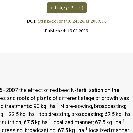
pdf (Język Polski)
DOI:
https://doi.org/10.24326/as.2009.1.6
Published: 19.03.2009
–2007 the effect of red beet N-fertilization on the
ves and roots of plants of different stage of growth was
-1
g treatments: 90 kg · ha
N pre-sowing, broadcasting;
-1
-
 + 22.5 kg · ha
top dressing, broadcasting; 67.5 kg · ha
-1
-1
nutrition; 67.5 kg·ha
localized manner; 67.5 kg · ha
-1
 dressing, broadcasting; 67.5 kg · ha
localized manner 