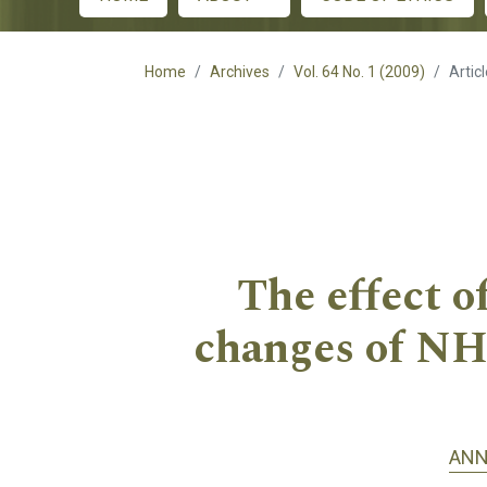
Main menu
Home
Archives
Vol. 64 No. 1 (2009)
Artic
The effect o
changes of NH
ANN