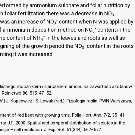
s performed by ammonium sulphate and foliar nutrition by
-
th foliar fertilization there was a decrease in NO
3
-
e was an increase of NO
content when N was applied by
3
-
 of ammonium deposition method on NO
content in the
3
+
the content of NH
in the leaves and roots as well as
4
-
egining of the growth period the NO
content in the roots
3
nting it was increased.
dolistnego mocznikiem i siarczanem amonu na zawartość azotanów
 Rolnictwo 86, 515, 47–52.
] J. Kopcewicz i S. Lewak (red.). Fizjologia roślin. PWN Warszawa,
ntent of red beet with growing time. Folia Hort. Ann. 7/2, 35–41.
rar J.F., 2000. Spatial and temporal distribution of solutes in the
gle – cell resolution. J. Exp. Bot. 51(344), 567–577.