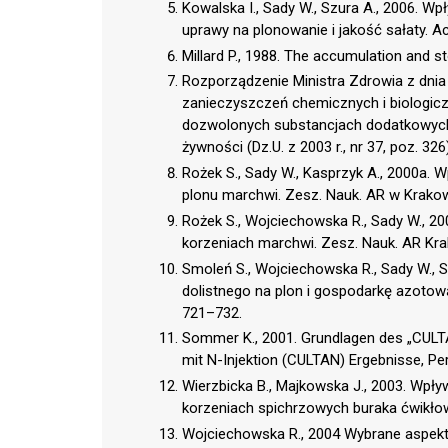
Kowalska I., Sady W., Szura A., 2006. 
uprawy na plonowanie i jakość sałaty. A
Millard P., 1988. The accumulation and st
Rozporządzenie Ministra Zdrowia z dni
zanieczyszczeń chemicznych i biologicz
dozwolonych substancjach dodatkowych
żywności (Dz.U. z 2003 r., nr 37, poz. 326)
Rożek S., Sady W., Kasprzyk A., 2000a. 
plonu marchwi. Zesz. Nauk. AR w Krakowi
Rożek S., Wojciechowska R., Sady W., 2
korzeniach marchwi. Zesz. Nauk. AR Krak
Smoleń S., Wojciechowska R., Sady W., 
dolistnego na plon i gospodarkę azotow
721–732.
Sommer K., 2001. Grundlagen des „CULT
mit N-Injektion (CULTAN) Ergebnisse, Pe
Wierzbicka B., Majkowska J., 2003. Wpł
korzeniach spichrzowych buraka ćwikło
Wojciechowska R., 2004 Wybrane aspe