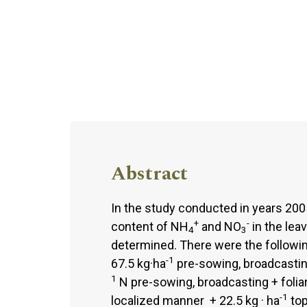
Abstract
In the study conducted in years 2005
+
-
content of NH
and NO
in the lea
4
3
determined. There were the followin
-1
67.5 kg·ha
pre-sowing, broadcasting
1
N pre-sowing, broadcasting + foliar 
-1
localized manner + 22.5 kg · ha
top