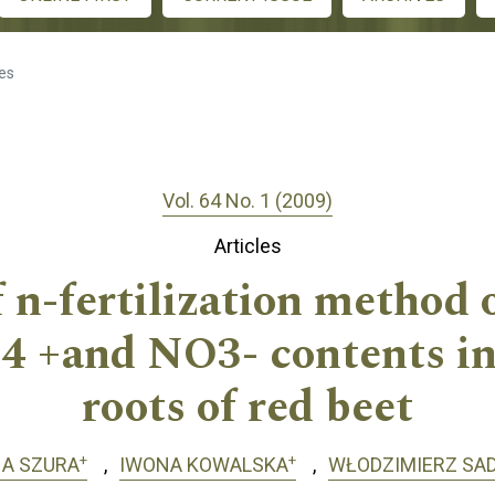
les
Vol. 64 No. 1 (2009)
Articles
f n-fertilization method o
4 +and NO3- contents in 
roots of red beet
+
+
A SZURA
IWONA KOWALSKA
WŁODZIMIERZ SA