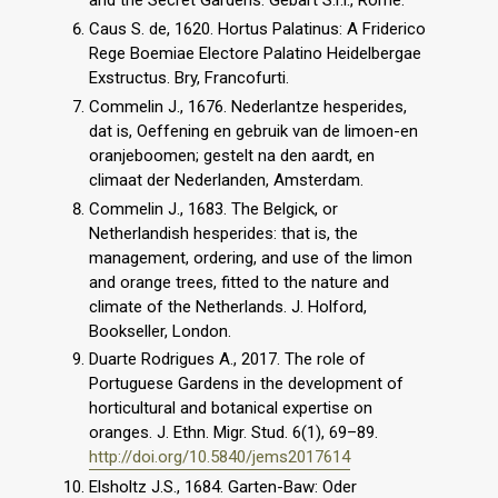
and the Secret Gardens. Gebart S.r.l., Rome.
Caus S. de, 1620. Hortus Palatinus: A Friderico
Rege Boemiae Electore Palatino Heidelbergae
Exstructus. Bry, Francofurti.
Commelin J., 1676. Nederlantze hesperides,
dat is, Oeffening en gebruik van de limoen-en
oranjeboomen; gestelt na den aardt, en
climaat der Nederlanden, Amsterdam.
Commelin J., 1683. The Belgick, or
Netherlandish hesperides: that is, the
management, ordering, and use of the limon
and orange trees, fitted to the nature and
climate of the Netherlands. J. Holford,
Bookseller, London.
Duarte Rodrigues A., 2017. The role of
Portuguese Gardens in the development of
horticultural and botanical expertise on
oranges. J. Ethn. Migr. Stud. 6(1), 69–89.
http://doi.org/10.5840/jems2017614
Elsholtz J.S., 1684. Garten-Baw: Oder