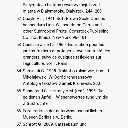
Białymstoku historia rewaloryzacji. Urząd
miasta w Białymstoku, Białystok, 244–260.
Quayle H.J., 1941. Soft Brown Scale Coccus
hesperidum Linn. W: Insects on Citrus and
other Subtropical Fruits. Comstock Publishing
Co. Inc., Ithaca, New York, 96–101.
Quintinie J. de La, 1960. Instruction pour les
jardins fruitiers et potagers : avec un traité des
orangers, suivy de quelques réflexions sur
l’agriculture, vol. 1, Paris.
Saminiati G., 1998. Traktat o rolnictwie, tłum. J.
Mikołajewski. W: Ogród renesansowy.
Antologia tekstów. Zamek Królewski, 200.
Schirarend C., Heilmeyer M. (red.), 1996. Die
goldenen Äpfel – Wissenswertes rund um die
Zitrusfrüchte.
Fördererkreis der naturwissenschaftlichen
Museen Berlins e.V., Berlin.
Schrott G., 2009. Caffeebaum und