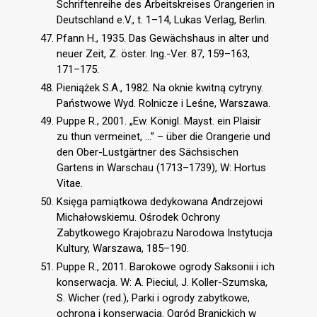
Schriftenreihe des Arbeitskreises Orangerien in
Deutschland e.V., t. 1–14, Lukas Verlag, Berlin.
Pfann H., 1935. Das Gewächshaus in alter und
neuer Zeit, Z. öster. Ing.-Ver. 87, 159–163,
171–175.
Pieniążek S.A., 1982. Na oknie kwitną cytryny.
Państwowe Wyd. Rolnicze i Leśne, Warszawa.
Puppe R., 2001. „Ew. Königl. Mayst. ein Plaisir
zu thun vermeinet, …” – über die Orangerie und
den Ober-Lustgärtner des Sächsischen
Gartens in Warschau (1713–1739), W: Hortus
Vitae.
Księga pamiątkowa dedykowana Andrzejowi
Michałowskiemu. Ośrodek Ochrony
Zabytkowego Krajobrazu Narodowa Instytucja
Kultury, Warszawa, 185–190.
Puppe R., 2011. Barokowe ogrody Saksonii i ich
konserwacja. W: A. Pieciul, J. Koller-Szumska,
S. Wicher (red.), Parki i ogrody zabytkowe,
ochrona i konserwacja. Ogród Branickich w