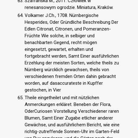
Szafrańska M., 2011. Człowiek w
renesansowym ogrodzie. Miniatura, Kraków.
Volkamer J.Ch., 1708. Nürnbergische
Hesperides, Oder Gründliche Beschreibung Der
Edlen Citronat, Citronen, und Pomeranzen-
Früchte Wie solche, in selbiger und
benachbarten Gegend, recht mögen
eingesetzt, gewartet, erhalten und
fortgebracht werden, Samt Einer ausführlichen
Erzehlung der meisten Sorten, welche theils zu
Nürnberg würcklich gewachsen, theils von
verschiedenen fremden Orten dahin gebracht
worden, auf dasaccurateste in Kupffer
gestochen, in Vier
Theile eingetheilet und mit nützlichen
Anmerckungen erkläret. Beneben der Flora,
OderCuriosen Vorstellung Verschiedener raren
Blumen, Samt Einer Zugabe etlicher anderer
Gewächse, und ausführlichem Bericht, wie eine
richtig-zutreffende Sonnen-Uhr im Garten-Feld