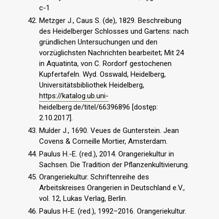
c-1
Metzger J., Caus S. (de), 1829. Beschreibung
des Heidelberger Schlosses und Gartens: nach
gründlichen Untersuchungen und den
vorzüglichsten Nachrichten bearbeitet; Mit 24
in Aquatinta, von C. Rordorf gestochenen
Kupfertafeln. Wyd. Osswald, Heidelberg,
Universitätsbibliothek Heidelberg,
https://katalog.ub.uni-
heidelberg.de/titel/66396896 [dostęp:
2.10.2017].
Mulder J., 1690. Veues de Gunterstein. Jean
Covens & Corneille Mortier, Amsterdam.
Paulus H.-E. (red.), 2014. Orangeriekultur in
Sachsen. Die Tradition der Pflanzenkultivierung.
Orangeriekultur. Schriftenreihe des
Arbeitskreises Orangerien in Deutschland e.V.,
vol. 12, Lukas Verlag, Berlin.
Paulus H-E. (red.), 1992–2016. Orangeriekultur.