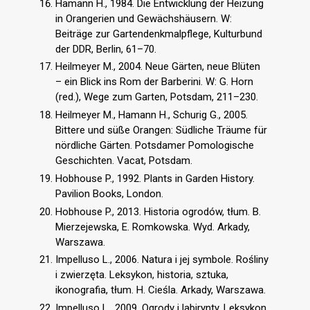
Hamann H., 1984. Die Entwicklung der Heizung
in Orangerien und Gewächshäusern. W:
Beiträge zur Gartendenkmalpflege, Kulturbund
der DDR, Berlin, 61–70.
Heilmeyer M., 2004. Neue Gärten, neue Blüten
– ein Blick ins Rom der Barberini. W: G. Horn
(red.), Wege zum Garten, Potsdam, 211–230.
Heilmeyer M., Hamann H., Schurig G., 2005.
Bittere und süße Orangen: Südliche Träume für
nördliche Gärten. Potsdamer Pomologische
Geschichten. Vacat, Potsdam.
Hobhouse P., 1992. Plants in Garden History.
Pavilion Books, London.
Hobhouse P., 2013. Historia ogrodów, tłum. B.
Mierzejewska, E. Romkowska. Wyd. Arkady,
Warszawa.
Impelluso L., 2006. Natura i jej symbole. Rośliny
i zwierzęta. Leksykon, historia, sztuka,
ikonografia, tłum. H. Cieśla. Arkady, Warszawa.
Impelluso L., 2009. Ogrody i labirynty. Leksykon,