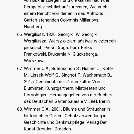
von Bux anzulegen, und die Gärten nach der
Perspectivleichtlichaufzureissen, Wie auch
einem Bericht von denen in des Authoris
Garten stehenden Colvmnis Milliaribvs,
Nürnberg.
Wergiliusz, 1820. Georgiki. W: Georgiki
Wergiliusza. Wiersz o ziemiaństwie w czterech
pieśniach. Pieśń Druga, tłum. Feliks
Frankowski. Drukarnia N. Glücksberga,
Warszawa.
Wimmer C.A., Butenschön S., Hübner J., Köhler
M., Lissek-Wolf G., Singhof F., Wachsmuth B.,
2015. Geschichte der Gartenkultur. Von
Blumisten, Kunstgärtnern, Mistbeeten und
Pomologien. Herausgegeben von der Bücherei
des Deutschen Gartenbaues e.V. L&H, Berlin.
Wimmer C.A., 2001. Bäume und Sträucher in
historischen Gärten: Gehölzverwendung in
Geschichte und Denkmalpflege. Verlag Der
Kunst Dresden, Dresden.