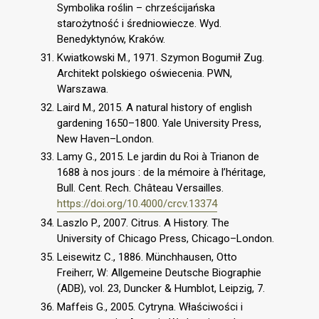
Symbolika roślin – chrześcijańska
starożytność i średniowiecze. Wyd.
Benedyktynów, Kraków.
Kwiatkowski M., 1971. Szymon Bogumił Zug.
Architekt polskiego oświecenia. PWN,
Warszawa.
Laird M., 2015. A natural history of english
gardening 1650–1800. Yale University Press,
New Haven–London.
Lamy G., 2015. Le jardin du Roi à Trianon de
1688 à nos jours : de la mémoire à l’héritage,
Bull. Cent. Rech. Château Versailles.
https://doi.org/10.4000/crcv.13374
Laszlo P., 2007. Citrus. A History. The
University of Chicago Press, Chicago–London.
Leisewitz C., 1886. Münchhausen, Otto
Freiherr, W: Allgemeine Deutsche Biographie
(ADB), vol. 23, Duncker & Humblot, Leipzig, 7.
Maffeis G., 2005. Cytryna. Właściwości i