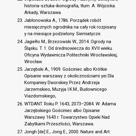
historia-sztuka-ikonografia, tłum. A. Wójcicka.
Arkady, Warszawa.
Jabłonowska A., 1786. Porządek robót
miesięcznych ogrodnika na cały rok rozpisany
y na miesiące podzielony. Siemiatycze.
Jagiełło M., Brzezowski W., 2014. Ogrody na
Śląsku. T. 1: Od średniowiecza do XVII wieku.
Oficyna Wydawnicza Politechniki Wrocławskiej,
Wrocław.
Jarzębski A., 1909. Gościniec albo Krótkie
Opisanie warszawy z okolicznościami yei Dla
Kompaniey Dworskiey Przez Andrzeja
Jarzemskieo, Muzyja I.K.M., Budownicego
Viazdomskiego,
WTDANT. Roku P. 1643, 2073–2084. W: Adama
Jarzębskiego Gościniec albo Opisanie
Warszawy 1643 r. Towarzystwo Opieki Nad
Zabytkami Przeszłości, Warszawa.
Jongh [de] E., Jong E., 2000. Nature and Art: