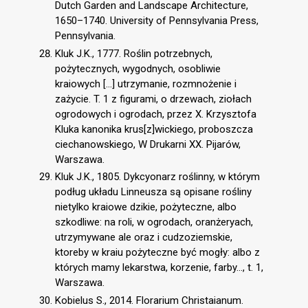
Dutch Garden and Landscape Architecture,
1650–1740. University of Pennsylvania Press,
Pennsylvania.
Kluk J.K., 1777. Roślin potrzebnych,
pożytecznych, wygodnych, osobliwie
kraiowych [...] utrzymanie, rozmnożenie i
zażycie. T. 1 z figurami, o drzewach, ziołach
ogrodowych i ogrodach, przez X. Krzysztofa
Kluka kanonika krus[z]wickiego, proboszcza
ciechanowskiego, W Drukarni XX. Pijarów,
Warszawa.
Kluk J.K., 1805. Dykcyonarz roślinny, w którym
podług układu Linneusza są opisane rośliny
nietylko kraiowe dzikie, pożyteczne, albo
szkodliwe: na roli, w ogrodach, oranżeryach,
utrzymywane ale oraz i cudzoziemskie,
ktoreby w kraiu pożyteczne być mogły: albo z
których mamy lekarstwa, korzenie, farby…, t. 1,
Warszawa.
Kobielus S., 2014. Florarium Christaianum.