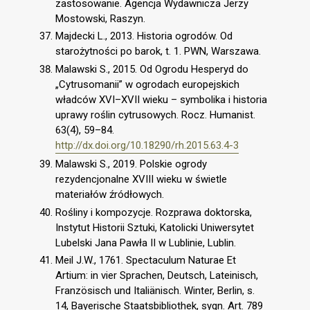
zastosowanie. Agencja Wydawnicza Jerzy
Mostowski, Raszyn.
Majdecki L., 2013. Historia ogrodów. Od
starożytności po barok, t. 1. PWN, Warszawa.
Malawski S., 2015. Od Ogrodu Hesperyd do
„Cytrusomanii” w ogrodach europejskich
władców XVI–XVII wieku – symbolika i historia
uprawy roślin cytrusowych. Rocz. Humanist.
63(4), 59–84.
http://dx.doi.org/10.18290/rh.2015.63.4-3
Malawski S., 2019. Polskie ogrody
rezydencjonalne XVIII wieku w świetle
materiałów źródłowych.
Rośliny i kompozycje. Rozprawa doktorska,
Instytut Historii Sztuki, Katolicki Uniwersytet
Lubelski Jana Pawła II w Lublinie, Lublin.
Meil J.W., 1761. Spectaculum Naturae Et
Artium: in vier Sprachen, Deutsch, Lateinisch,
Französisch und Italiänisch. Winter, Berlin, s.
14, Bayerische Staatsbibliothek, sygn. Art. 789