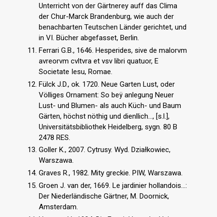
Unterricht von der Gärtnerey auff das Clima
der Chur-Marck Brandenburg, wie auch der
benachbarten Teutschen Länder gerichtet, und
in VI. Bücher abgefasset, Berlin.
Ferrari G.B., 1646. Hesperides, sive de malorvm
avreorvm cvltvra et vsv libri quatuor, E
Societate Iesu, Romae.
Fülck J.D., ok. 1720. Neue Garten Lust, oder
Völliges Ornament: So beÿ anlegung Neuer
Lust- und Blumen- als auch Küch- und Baum
Gärten, höchst nöthig und dienllich..., [s.l.],
Universitätsbibliothek Heidelberg, sygn. 80 B
2478 RES.
Goller K., 2007. Cytrusy. Wyd. Działkowiec,
Warszawa.
Graves R., 1982. Mity greckie. PIW, Warszawa.
Groen J. van der, 1669. Le jardinier hollandois...:
Der Niederländische Gärtner, M. Doornick,
Amsterdam.