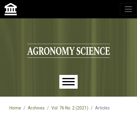
Agronomy Science, przyrodniczy lublin, czasopisma up,
czasopisma uniwersytet przyrodniczy lublin
Skip to main navigation menu
Skip to main content
Skip to site footer
Main menu
Home
Archives
Vol. 76 No. 2 (2021)
Articles