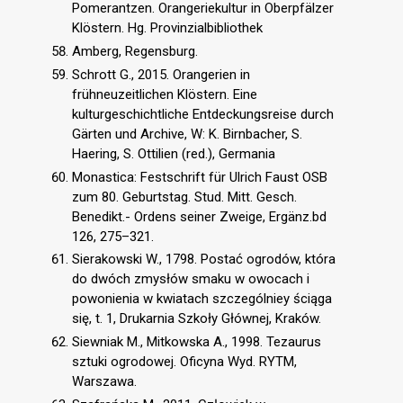
Pomerantzen. Orangeriekultur in Oberpfälzer
Klöstern. Hg. Provinzialbibliothek
Amberg, Regensburg.
Schrott G., 2015. Orangerien in
frühneuzeitlichen Klöstern. Eine
kulturgeschichtliche Entdeckungsreise durch
Gärten und Archive, W: K. Birnbacher, S.
Haering, S. Ottilien (red.), Germania
Monastica: Festschrift für Ulrich Faust OSB
zum 80. Geburtstag. Stud. Mitt. Gesch.
Benedikt.- Ordens seiner Zweige, Ergänz.bd
126, 275–321.
Sierakowski W., 1798. Postać ogrodów, która
do dwóch zmysłów smaku w owocach i
powonienia w kwiatach szczególniey ściąga
się, t. 1, Drukarnia Szkoły Głównej, Kraków.
Siewniak M., Mitkowska A., 1998. Tezaurus
sztuki ogrodowej. Oficyna Wyd. RYTM,
Warszawa.