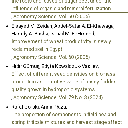
the roots and leaves of sugar beet under the
influence of organic and mineral fertilization
,
Agronomy Science: Vol. 60 (2005)
Elsayed M. Zeidan, Abdel-Satar A. El-Khawaga,
Hamdy A. Basha, Ismail M. El-Hmeed,
Improvement of wheat productivity in newly
reclaimed soil in Egypt
,
Agronomy Science: Vol. 60 (2005)
Hıdır Gümüş, Edyta Kowalczuk-Vasilev,
Effect of different seed densities on biomass
production and nutritive value of barley fodder
quality grown in hydroponic systems
,
Agronomy Science: Vol. 79 No. 3 (2024)
Rafał Górski, Anna Płaza,
The proportion of components in field pea and
spring triticale mixtures and harvest stage affect