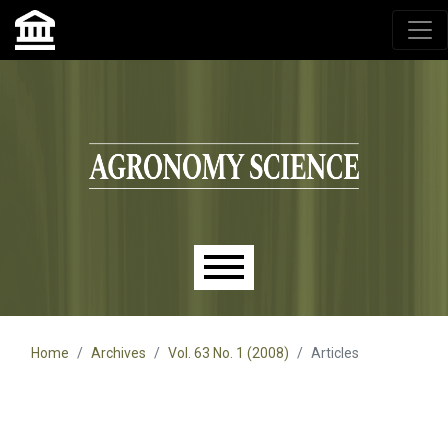
Agronomy Science, przyrodniczy lublin, czasopisma up,
czasopisma uniwersytet przyrodniczy lublin
Skip to main navigation menu
Skip to main content
Skip to site footer
Main menu
Home
Archives
Vol. 63 No. 1 (2008)
Articles