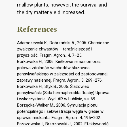
mallow plants; however, the survival and
the dry matter yield increased.
References
Adamczewski K., Dobrzański A., 2006. Chemiczne
zwalczanie chwastów – teraźniejszość i
przyszłość. Fragm. Agron., 4, 7–25.
Borkowska H., 2006. Kiełkowanie nasion oraz
polowa zdolność wschodów ślazowca
pensylwańskiego w zależności od zastosowanej
zaprawy nasiennej. Fragm. Agron., 3, 269–276,
Borkowska H., Styk B., 2006. Ślazowiec
pensylwański (Sida hermaphrodita Rusby) Uprawa
i wykorzystanie. Wyd. AR w Lublinie, ss. 69.
Borzęcka-Walker M., 2006. Symulacja plonu
potencjalnego i sekwestracja węgla w glebie w
uprawie miskanta. Fragm. Agron., 4, 195–202.
Brzozowska I., Brzozowski J., 2002. Efektywność