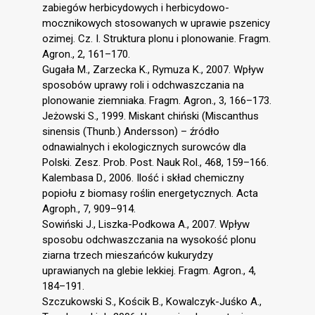
zabiegów herbicydowych i herbicydowo-
mocznikowych stosowanych w uprawie pszenicy
ozimej. Cz. I. Struktura plonu i plonowanie. Fragm.
Agron., 2, 161–170.
Gugała M., Zarzecka K., Rymuza K., 2007. Wpływ
sposobów uprawy roli i odchwaszczania na
plonowanie ziemniaka. Fragm. Agron., 3, 166–173.
Jeżowski S., 1999. Miskant chiński (Miscanthus
sinensis (Thunb.) Andersson) – źródło
odnawialnych i ekologicznych surowców dla
Polski. Zesz. Prob. Post. Nauk Rol., 468, 159–166.
Kalembasa D., 2006. Ilość i skład chemiczny
popiołu z biomasy roślin energetycznych. Acta
Agroph., 7, 909–914.
Sowiński J., Liszka-Podkowa A., 2007. Wpływ
sposobu odchwaszczania na wysokość plonu
ziarna trzech mieszańców kukurydzy
uprawianych na glebie lekkiej. Fragm. Agron., 4,
184–191.
Szczukowski S., Kościk B., Kowalczyk-Juśko A.,