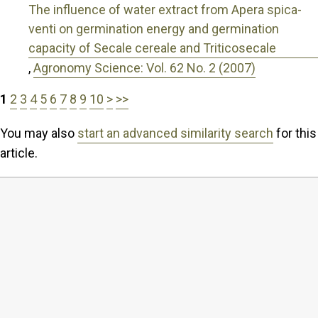
The influence of water extract from Apera spica-
venti on germination energy and germination
capacity of Secale cereale and Triticosecale
,
Agronomy Science: Vol. 62 No. 2 (2007)
1
2
3
4
5
6
7
8
9
10
>
>>
You may also
start an advanced similarity search
for this
article.