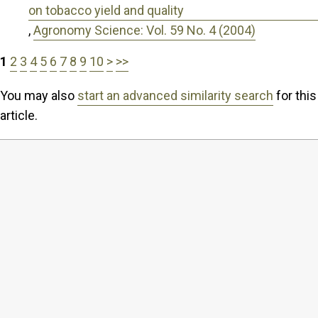
on tobacco yield and quality
,
Agronomy Science: Vol. 59 No. 4 (2004)
1
2
3
4
5
6
7
8
9
10
>
>>
You may also
start an advanced similarity search
for this
article.