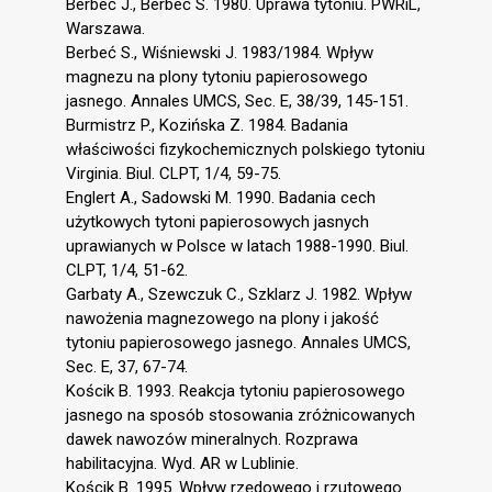
Berbeć J., Berbeć S. 1980. Uprawa tytoniu. PWRiL,
Warszawa.
Berbeć S., Wiśniewski J. 1983/1984. Wpływ
magnezu na plony tytoniu papierosowego
jasnego. Annales UMCS, Sec. E, 38/39, 145-151.
Burmistrz P., Kozińska Z. 1984. Badania
właściwości fizykochemicznych polskiego tytoniu
Virginia. Biul. CLPT, 1/4, 59-75.
Englert A., Sadowski M. 1990. Badania cech
użytkowych tytoni papierosowych jasnych
uprawianych w Polsce w latach 1988-1990. Biul.
CLPT, 1/4, 51-62.
Garbaty A., Szewczuk C., Szklarz J. 1982. Wpływ
nawożenia magnezowego na plony i jakość
tytoniu papierosowego jasnego. Annales UMCS,
Sec. E, 37, 67-74.
Kościk B. 1993. Reakcja tytoniu papierosowego
jasnego na sposób stosowania zróżnicowanych
dawek nawozów mineralnych. Rozprawa
habilitacyjna. Wyd. AR w Lublinie.
Kościk B. 1995. Wpływ rzędowego i rzutowego