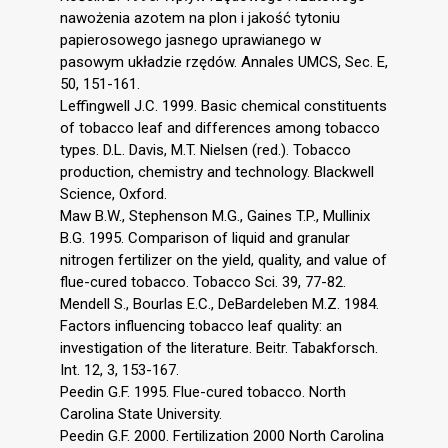
nawożenia azotem na plon i jakość tytoniu
papierosowego jasnego uprawianego w
pasowym układzie rzędów. Annales UMCS, Sec. E,
50, 151-161.
Leffingwell J.C. 1999. Basic chemical constituents
of tobacco leaf and differences among tobacco
types. D.L. Davis, M.T. Nielsen (red.). Tobacco
production, chemistry and technology. Blackwell
Science, Oxford.
Maw B.W., Stephenson M.G., Gaines T.P., Mullinix
B.G. 1995. Comparison of liquid and granular
nitrogen fertilizer on the yield, quality, and value of
flue-cured tobacco. Tobacco Sci. 39, 77-82.
Mendell S., Bourlas E.C., DeBardeleben M.Z. 1984.
Factors influencing tobacco leaf quality: an
investigation of the literature. Beitr. Tabakforsch.
Int. 12, 3, 153-167.
Peedin G.F. 1995. Flue-cured tobacco. North
Carolina State University.
Peedin G.F. 2000. Fertilization 2000 North Carolina