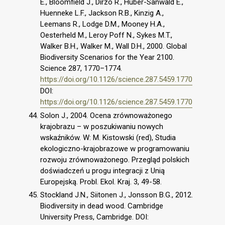
E., Bloomfield J., Dirzo R., Huber-Sanwald E.,
Huenneke L.F., Jackson R.B., Kinzig A.,
Leemans R., Lodge D.M., Mooney H.A.,
Oesterheld M., Leroy Poff N., Sykes M.T.,
Walker B.H., Walker M., Wall D.H., 2000. Global
Biodiversity Scenarios for the Year 2100.
Science 287, 1770–1774.
https://doi.org/10.1126/science.287.5459.1770
DOI:
https://doi.org/10.1126/science.287.5459.1770
Solon J., 2004. Ocena zrównoważonego
krajobrazu – w poszukiwaniu nowych
wskaźników. W: M. Kistowski (red), Studia
ekologiczno-krajobrazowe w programowaniu
rozwoju zrównoważonego. Przegląd polskich
doświadczeń u progu integracji z Unią
Europejską. Probl. Ekol. Kraj. 3, 49-58.
Stockland J.N., Siitonen J., Jonsson B.G., 2012.
Biodiversity in dead wood. Cambridge
University Press, Cambridge. DOI: