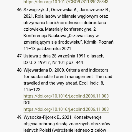
https://doi.org/10.1017/CBO9781139025843
Szwagrzyk J., Orczewska A., Jaroszewicz B.,
2021. Rola lasów w bilansie węglowym oraz
utrzymaniu bioróżnorodności i dobrostanu
człowieka. Materiały konferencyjne. 2.
Konferencja Naukowa „Drzewa i lasy w
zmieniającym się środowisku”. Kórnik–Poznań
11–13 października 2021.
Ustawa z dnia 28 września 1991 o lasach,
Dz.U. z 1991 r., Nr 101 poz. 444.
Wijewardana D., 2008. Criteria and indicators
for sustainable forest management: The road
travelled and the way ahead. Ecol. Indic. 8,
115–122.
https://doi.org/10.1016/j.ecolind.2006.11.003
DOI:
https://doi.org/10.1016/j.ecolind.2006.11.003
Wysocka-Fijorek E., 2021. Konsekwencje
objęcia ochroną ścisłą znacznych obszarów
leśnych Polski (wdrożenie jednego z celów