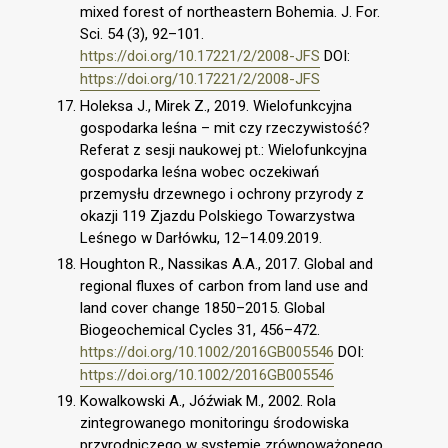
mixed forest of northeastern Bohemia. J. For.
Sci. 54 (3), 92–101.
https://doi.org/10.17221/2/2008-JFS
DOI:
https://doi.org/10.17221/2/2008-JFS
Holeksa J., Mirek Z., 2019. Wielofunkcyjna
gospodarka leśna – mit czy rzeczywistość?
Referat z sesji naukowej pt.: Wielofunkcyjna
gospodarka leśna wobec oczekiwań
przemysłu drzewnego i ochrony przyrody z
okazji 119 Zjazdu Polskiego Towarzystwa
Leśnego w Darłówku, 12–14.09.2019.
Houghton R., Nassikas A.A., 2017. Global and
regional fluxes of carbon from land use and
land cover change 1850–2015. Global
Biogeochemical Cycles 31, 456–472.
https://doi.org/10.1002/2016GB005546
DOI:
https://doi.org/10.1002/2016GB005546
Kowalkowski A., Jóźwiak M., 2002. Rola
zintegrowanego monitoringu środowiska
przyrodniczego w systemie zrównoważonego