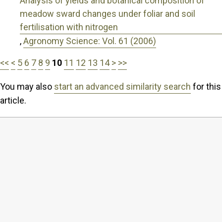
Analysis of yields and botanical composition of
meadow sward changes under foliar and soil
fertilisation with nitrogen
,
Agronomy Science: Vol. 61 (2006)
<<
<
5
6
7
8
9
10
11
12
13
14
>
>>
You may also
start an advanced similarity search
for this
article.