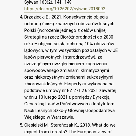
Sylwan 163(2), 141−149.
https://doi.org/10.26202/sylwan.2018092
Brzeziecki B., 2021. Konsekwencje objęcia
ochroną ścisłą znacznych obszarów leśnych
Polski (wdrożenie jednego z celów unijnej
Strategii na rzecz Bioróżnorodności do 2030
roku – objęcie ścisłą ochroną 10% obszarów
lądowych, w tym wszystkich pozostałych w UE
lasów pierwotnych i starodrzewów), ze
szczególnym uwzględnieniem zagrożenia
spowodowanego zmianami klimatycznymi
oraz niekorzystnymi zmianami sukcesyjnymi
zbiorowisk leśnych. Ekspertyza wykonana na
podstawie umowy nr EZ.271.2.6.2021 zawartej
w dniu 10 lutego 2021 r. pomiędzy Dyrekcją
Generalną Lasów Państwowych a Instytutem
Nauk Leśnych Szkoły Głównej Gospodarstwa
Wiejskiego w Warszawie.
Ciesielski M., Stereńczak K., 2018. What do we
expect from forests? The European view of