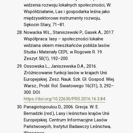
widzenia rozwoju lokalnych społeczności, W:
Współdziałanie, Las i gospodarka leśna jako
międzysektorowe instrumenty rozwoju,
Sękocin Stary, 71–81.
Nowacka W.Ł., Staniszewski P., Gasek A., 2017.
Współpraca: lasy – społeczności lokalne
widziana okiem mieszkańców pobliża lasów.
Studia i Materiały CEPL w Rogowie R. 19.
Zeszyt 50(1), 192–200.
Ossowska L., Janiszewska D.A., 2016.
Zróżnicowanie funkcji lasów w krajach Unii
Europejskiej. Zesz. Nauk. Szk. Gł. Gospod. Wiej.
Warsz., Probl. Rol. Światowego 16(31), 3, 292–
300. DOI:
https://doi.org/10.22630/PRS.2016.16.3.84
Panagiotopoulou D., 2006. Grecja. W: E.
Bernadzki (red.), Lasy i leśnictwo krajów Unii
Europejskiej. Centrum Informacyjne Lasów
Państwowych, Instytut Badawczy Leśnictwa,
Warszawa.