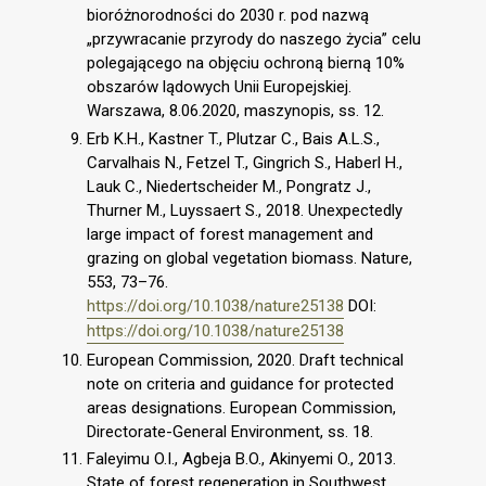
bioróżnorodności do 2030 r. pod nazwą
„przywracanie przyrody do naszego życia” celu
polegającego na objęciu ochroną bierną 10%
obszarów lądowych Unii Europejskiej.
Warszawa, 8.06.2020, maszynopis, ss. 12.
Erb K.H., Kastner T., Plutzar C., Bais A.L.S.,
Carvalhais N., Fetzel T., Gingrich S., Haberl H.,
Lauk C., Niedertscheider M., Pongratz J.,
Thurner M., Luyssaert S., 2018. Unexpectedly
large impact of forest management and
grazing on global vegetation biomass. Nature,
553, 73–76.
https://doi.org/10.1038/nature25138
DOI:
https://doi.org/10.1038/nature25138
European Commission, 2020. Draft technical
note on criteria and guidance for protected
areas designations. European Commission,
Directorate-General Environment, ss. 18.
Faleyimu O.I., Agbeja B.O., Akinyemi O., 2013.
State of forest regeneration in Southwest