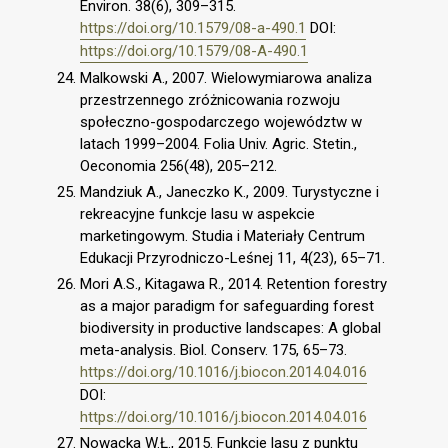
Environ. 38(6), 309–315.
https://doi.org/10.1579/08-a-490.1
DOI:
https://doi.org/10.1579/08-A-490.1
Malkowski A., 2007. Wielowymiarowa analiza
przestrzennego zróżnicowania rozwoju
społeczno-gospodarczego województw w
latach 1999–2004. Folia Univ. Agric. Stetin.,
Oeconomia 256(48), 205–212.
Mandziuk A., Janeczko K., 2009. Turystyczne i
rekreacyjne funkcje lasu w aspekcie
marketingowym. Studia i Materiały Centrum
Edukacji Przyrodniczo-Leśnej 11, 4(23), 65–71.
Mori A.S., Kitagawa R., 2014. Retention forestry
as a major paradigm for safeguarding forest
biodiversity in productive landscapes: A global
meta-analysis. Biol. Conserv. 175, 65–73.
https://doi.org/10.1016/j.biocon.2014.04.016
DOI:
https://doi.org/10.1016/j.biocon.2014.04.016
Nowacka W.Ł., 2015. Funkcje lasu z punktu