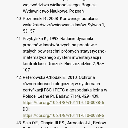
województwa wielkopolskiego. Bogucki
Wydawnictwo Naukowe, Poznań.
Poznański R., 2008. Konwencje ustalania
wskaźników zróżnicowania lasów. Sylwan 1,
53–57.
Przybylska K., 1993. Badanie dynamiki
procesów lasotwórczych na podstawie
stałych powierzchni próbnych statystyczno-
matematycznego system inwentaryzacji i
kontroli lasu. Roczniki Bieszczadzkie 2, 95–
107.
Referowska-Chodak E., 2010. Ochrona
różnorodności biologicznej w systemach
certyfikacji FSC i PEFC a gospodarka leśna w
Polsce. Leśne Pr. Badaw. 71(4), 429–439.
https://doi.org/10.2478/v10111-010-0038-6
DOI:
https://doi.org/10.2478/v10111-010-0038-6
Sala O.E., Chapin III F.S., Armesto J.J., Berlow