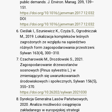
public demands. J. Environ. Manag. 209, 139–
151.
https://doi.org/10.1016/j.jenvman.2017.12.032
DOI:
https://doi.org/10.1016/j.jenvman.2017.12.032
Cieślak I., Szuniewicz K., Czyża S., Ogrodniczak
M., 2019. Lokalizacja kompleksów leśnych
zagrożonych ze względu na sąsiedztwo
różnych form zagospodarowania przestrzeni.
Sylwan 163(4), 300–310.
Czacharowski M., Drozdowski S., 2021.
Zagospodarowanie drzewostanów
sosnowych (Pinus sylvestris L.) w
zmieniających się uwarunkowaniach
środowiskowych i społecznych, Sylwan 156(5),
355–370.
https://doi.org/10.26202/sylwan.2021030
Dyrekcja Generalna Lasów Państwowych,
2020. Analiza możliwości osiągnięcia
zakładanego w europejskiej strategii