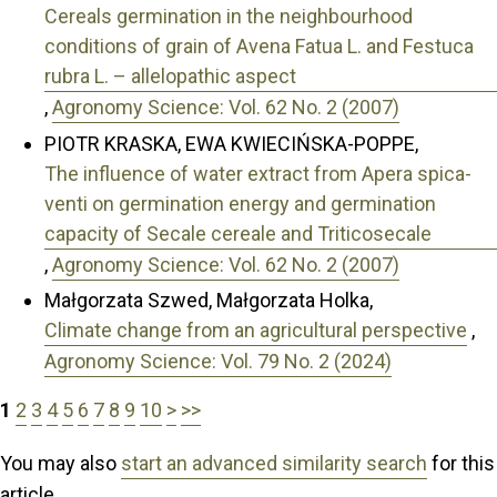
Cereals germination in the neighbourhood
conditions of grain of Avena Fatua L. and Festuca
rubra L. – allelopathic aspect
,
Agronomy Science: Vol. 62 No. 2 (2007)
PIOTR KRASKA, EWA KWIECIŃSKA-POPPE,
The influence of water extract from Apera spica-
venti on germination energy and germination
capacity of Secale cereale and Triticosecale
,
Agronomy Science: Vol. 62 No. 2 (2007)
Małgorzata Szwed, Małgorzata Holka,
Climate change from an agricultural perspective
,
Agronomy Science: Vol. 79 No. 2 (2024)
1
2
3
4
5
6
7
8
9
10
>
>>
You may also
start an advanced similarity search
for this
article.