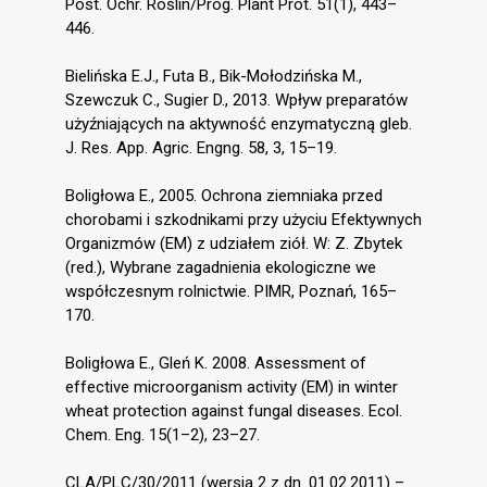
Post. Ochr. Roślin/Prog. Plant Prot. 51(1), 443–
446.
Bielińska E.J., Futa B., Bik-Mołodzińska M.,
Szewczuk C., Sugier D., 2013. Wpływ preparatów
użyźniających na aktywność enzymatyczną gleb.
J. Res. App. Agric. Engng. 58, 3, 15–19.
Boligłowa E., 2005. Ochrona ziemniaka przed
chorobami i szkodnikami przy użyciu Efektywnych
Organizmów (EM) z udziałem ziół. W: Z. Zbytek
(red.), Wybrane zagadnienia ekologiczne we
współczesnym rolnictwie. PIMR, Poznań, 165–
170.
Boligłowa E., Gleń K. 2008. Assessment of
effective microorganism activity (EM) in winter
wheat protection against fungal diseases. Ecol.
Chem. Eng. 15(1–2), 23–27.
CLA/PLC/30/2011 (wersja 2 z dn. 01.02.2011) –