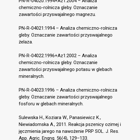
PN-R-04020:1994+Az1:2004 – Analiza
chemiczno-rolnicza gleby. Oznaczanie
zawartości przyswajalnego magnezu.
PN-R-04021:1994 – Analiza chemiczno-rolnicza
gleby. Oznaczanie zawartości przyswajalnego
żelaza.
PN-R-04022:1996+Az1:2002 – Analiza
chemiczno-rolnicza gleby. Oznaczanie
zawartości przyswajalnego potasu w glebach
mineralnych.
PN-R-04023:1996 – Analiza chemiczno-rolnicza
gleby. Oznaczanie zawartości przyswajalnego
fosforu w glebach mineralnych.
Sulewska H., Koziara W., Panasiewicz K.,
Niewiadomska A., 2011. Reakcja pszenicy ozimej i
jęczmienia jarego na nawożenie PRP SOL. J. Res.
App. Agric. Engng. 56(4), 129–133.