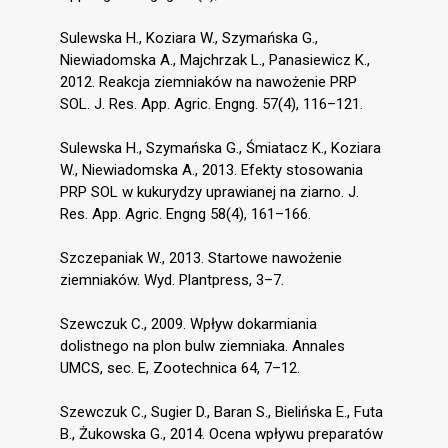
Sulewska H., Koziara W., Szymańska G.,
Niewiadomska A., Majchrzak L., Panasiewicz K.,
2012. Reakcja ziemniaków na nawożenie PRP
SOL. J. Res. App. Agric. Engng. 57(4), 116–121.
Sulewska H., Szymańska G., Śmiatacz K., Koziara
W., Niewiadomska A., 2013. Efekty stosowania
PRP SOL w kukurydzy uprawianej na ziarno. J.
Res. App. Agric. Engng 58(4), 161–166.
Szczepaniak W., 2013. Startowe nawożenie
ziemniaków. Wyd. Plantpress, 3–7.
Szewczuk C., 2009. Wpływ dokarmiania
dolistnego na plon bulw ziemniaka. Annales
UMCS, sec. E, Zootechnica 64, 7–12.
Szewczuk C., Sugier D., Baran S., Bielińska E., Futa
B., Żukowska G., 2014. Ocena wpływu preparatów