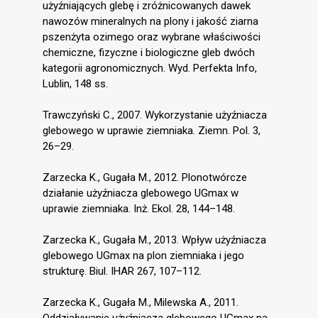
użyźniających glebę i zróżnicowanych dawek
nawozów mineralnych na plony i jakość ziarna
pszenżyta ozimego oraz wybrane właściwości
chemiczne, fizyczne i biologiczne gleb dwóch
kategorii agronomicznych. Wyd. Perfekta Info,
Lublin, 148 ss.
Trawczyński C., 2007. Wykorzystanie użyźniacza
glebowego w uprawie ziemniaka. Ziemn. Pol. 3,
26–29.
Zarzecka K., Gugała M., 2012. Plonotwórcze
działanie użyźniacza glebowego UGmax w
uprawie ziemniaka. Inż. Ekol. 28, 144–148.
Zarzecka K., Gugała M., 2013. Wpływ użyźniacza
glebowego UGmax na plon ziemniaka i jego
strukturę. Biul. IHAR 267, 107–112.
Zarzecka K., Gugała M., Milewska A., 2011.
Oddziaływanie użyźniacza glebowego UGmax na