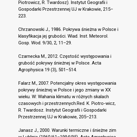
Piotrowicz, R. Twardosz). Instytut Geografii i
Gospodarki Przestrzennej UJ w Krakowie, 215–
223.
Chrzanowski J., 1986. Pokrywa śnieżna w Polsce i
klasyfikacja jej grubości. Wiad. Inst. Meteorol.
Gosp. Wod. 9/30, 2, 11–29.
Czarnecka M., 2012. Częstość występowania i
grubość pokrywy śnieżnej w Polsce. Acta
Agrophysica 19 (3), 501–514.
Falarz M., 2007. Potencjalny okres występowania
pokrywy śnieżnej w Polsce i jego zmiany w XX
wieku. W: Wahania klimatu w różnych skalach
czasowych i przestrzennych.Red. K. Piotro-wicz,
R. Twardosz. Instytut Geografii i Gospodarki
Przestrzennej UJ w Krakowie, 205–213.
Janasz J., 2000. Warunki termiczne i śnieżne zim
w Lublinie (1960/61–1994/95). Acta Agrophysica