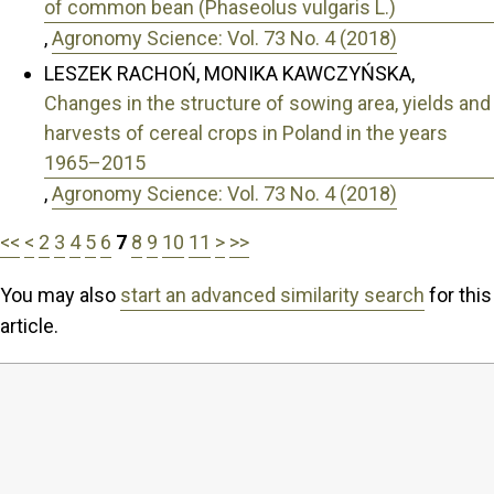
of common bean (Phaseolus vulgaris L.)
,
Agronomy Science: Vol. 73 No. 4 (2018)
LESZEK RACHOŃ, MONIKA KAWCZYŃSKA,
Changes in the structure of sowing area, yields and
harvests of cereal crops in Poland in the years
1965–2015
,
Agronomy Science: Vol. 73 No. 4 (2018)
<<
<
2
3
4
5
6
7
8
9
10
11
>
>>
You may also
start an advanced similarity search
for this
article.