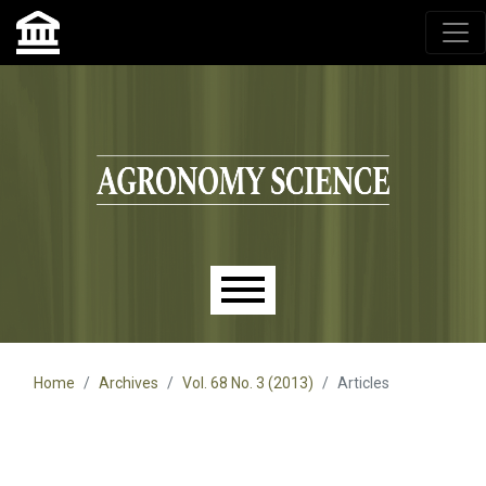
Agronomy Science, przyrodniczy lublin, czasopisma up,
czasopisma uniwersytet przyrodniczy lublin
Skip to main navigation menu
Skip to main content
Skip to site footer
Main menu
Home
Archives
Vol. 68 No. 3 (2013)
Articles