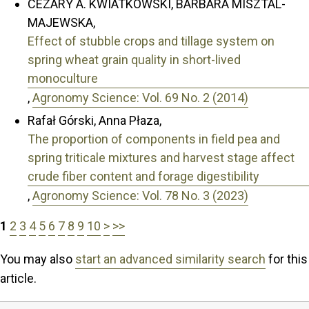
CEZARY A. KWIATKOWSKI, BARBARA MISZTAL-
MAJEWSKA,
Effect of stubble crops and tillage system on
spring wheat grain quality in short-lived
monoculture
,
Agronomy Science: Vol. 69 No. 2 (2014)
Rafał Górski, Anna Płaza,
The proportion of components in field pea and
spring triticale mixtures and harvest stage affect
crude fiber content and forage digestibility
,
Agronomy Science: Vol. 78 No. 3 (2023)
1
2
3
4
5
6
7
8
9
10
>
>>
You may also
start an advanced similarity search
for this
article.