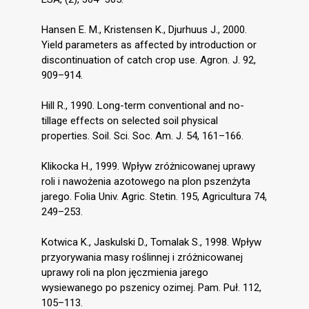
Hansen E. M., Kristensen K., Djurhuus J., 2000.
Yield parameters as affected by introduction or
discontinuation of catch crop use. Agron. J. 92,
909–914.
Hill R., 1990. Long-term conventional and no-
tillage effects on selected soil physical
properties. Soil. Sci. Soc. Am. J. 54, 161–166.
Klikocka H., 1999. Wpływ zróżnicowanej uprawy
roli i nawożenia azotowego na plon pszenżyta
jarego. Folia Univ. Agric. Stetin. 195, Agricultura 74,
249–253.
Kotwica K., Jaskulski D., Tomalak S., 1998. Wpływ
przyorywania masy roślinnej i zróżnicowanej
uprawy roli na plon jęczmienia jarego
wysiewanego po pszenicy ozimej. Pam. Puł. 112,
105–113.