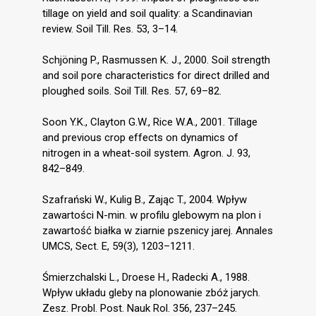
tillage on yield and soil quality: a Scandinavian
review. Soil Till. Res. 53, 3–14.
Schjöning P., Rasmussen K. J., 2000. Soil strength
and soil pore characteristics for direct drilled and
ploughed soils. Soil Till. Res. 57, 69–82.
Soon Y.K., Clayton G.W., Rice W.A., 2001. Tillage
and previous crop effects on dynamics of
nitrogen in a wheat-soil system. Agron. J. 93,
842–849.
Szafrański W., Kulig B., Zając T., 2004. Wpływ
zawartości N-min. w profilu glebowym na plon i
zawartość białka w ziarnie pszenicy jarej. Annales
UMCS, Sect. E, 59(3), 1203–1211.
Śmierzchalski L., Droese H., Radecki A., 1988.
Wpływ układu gleby na plonowanie zbóż jarych.
Zesz. Probl. Post. Nauk Rol. 356, 237–245.