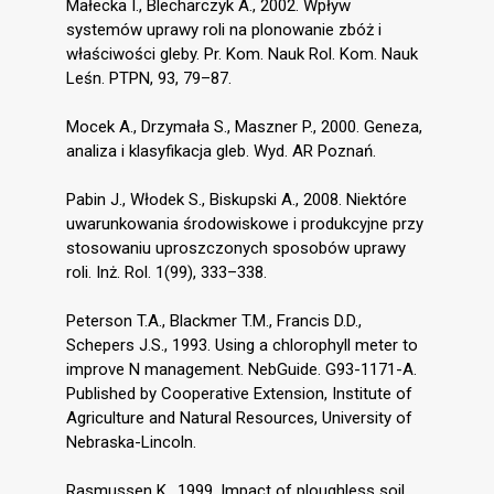
Małecka I., Blecharczyk A., 2002. Wpływ
systemów uprawy roli na plonowanie zbóż i
właściwości gleby. Pr. Kom. Nauk Rol. Kom. Nauk
Leśn. PTPN, 93, 79–87.
Mocek A., Drzymała S., Maszner P., 2000. Geneza,
analiza i klasyfikacja gleb. Wyd. AR Poznań.
Pabin J., Włodek S., Biskupski A., 2008. Niektóre
uwarunkowania środowiskowe i produkcyjne przy
stosowaniu uproszczonych sposobów uprawy
roli. Inż. Rol. 1(99), 333–338.
Peterson T.A., Blackmer T.M., Francis D.D.,
Schepers J.S., 1993. Using a chlorophyll meter to
improve N management. NebGuide. G93-1171-A.
Published by Cooperative Extension, Institute of
Agriculture and Natural Resources, University of
Nebraska-Lincoln.
Rasmussen K., 1999. Impact of ploughless soil