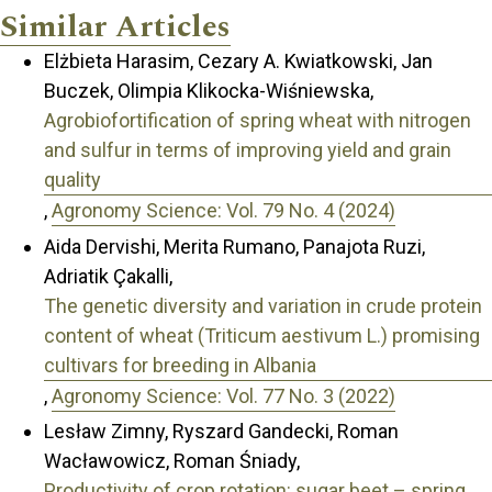
Similar Articles
Elżbieta Harasim, Cezary A. Kwiatkowski, Jan
Buczek, Olimpia Klikocka-Wiśniewska,
Agrobiofortification of spring wheat with nitrogen
and sulfur in terms of improving yield and grain
quality
,
Agronomy Science: Vol. 79 No. 4 (2024)
Aida Dervishi, Merita Rumano, Panajota Ruzi,
Adriatik Çakalli,
The genetic diversity and variation in crude protein
content of wheat (Triticum aestivum L.) promising
cultivars for breeding in Albania
,
Agronomy Science: Vol. 77 No. 3 (2022)
Lesław Zimny, Ryszard Gandecki, Roman
Wacławowicz, Roman Śniady,
Productivity of crop rotation: sugar beet – spring