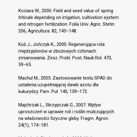
Koziara W., 2000. Field and seed value of spring
triticale depending on irrigation, cultivation system
and nitrogen fertilization. Folia Univ. Agric. Stetin
206, Agricultura. 82, 145–148.
Kuś J., Jończyk K., 2000. Regenerująca rola
międzyplonów w zbożowych członach
zmianowania. Zesz. Probl. Post. Nauk Rol. 470,
59–65.
Machul M., 2005. Zastosowanie testu SPAD do
ustalenia uzupełniającej dawki azotu dla
kukurydzy. Pam. Puł. 140, 159–172.
Majchrzak L., Skrzypczak G., 2007. Wpływ
uproszczeń w uprawie roli i roślin mulczujących
na właściwości fizyczne gleby. Fragm. Agron.
24(1), 174–181.