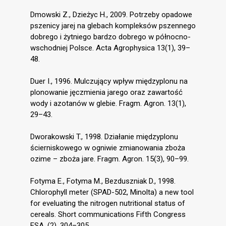
Dmowski Z., Dzieżyc H., 2009. Potrzeby opadowe
pszenicy jarej na glebach kompleksów pszennego
dobrego i żytniego bardzo dobrego w północno-
wschodniej Polsce. Acta Agrophysica 13(1), 39–
48.
Duer I., 1996. Mulczujący wpływ międzyplonu na
plonowanie jęczmienia jarego oraz zawartość
wody i azotanów w glebie. Fragm. Agron. 13(1),
29–43.
Dworakowski T., 1998. Działanie międzyplonu
ścierniskowego w ogniwie zmianowania zboża
ozime – zboża jare. Fragm. Agron. 15(3), 90–99.
Fotyma E., Fotyma M., Bezduszniak D., 1998.
Chlorophyll meter (SPAD-502, Minolta) a new tool
for eveluating the nitrogen nutritional status of
cereals. Short communications Fifth Congress
ESA, (2), 304–305.