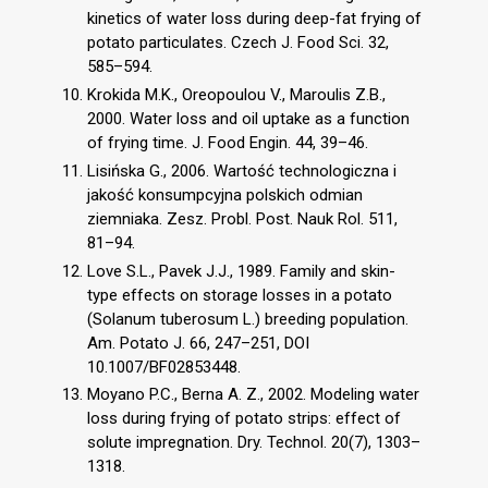
kinetics of water loss during deep-fat frying of
potato particulates. Czech J. Food Sci. 32,
585–594.
Krokida M.K., Oreopoulou V., Maroulis Z.B.,
2000. Water loss and oil uptake as a function
of frying time. J. Food Engin. 44, 39–46.
Lisińska G., 2006. Wartość technologiczna i
jakość konsumpcyjna polskich odmian
ziemniaka. Zesz. Probl. Post. Nauk Rol. 511,
81–94.
Love S.L., Pavek J.J., 1989. Family and skin-
type effects on storage losses in a potato
(Solanum tuberosum L.) breeding population.
Am. Potato J. 66, 247–251, DOI
10.1007/BF02853448.
Moyano P.C., Berna A. Z., 2002. Modeling water
loss during frying of potato strips: effect of
solute impregnation. Dry. Technol. 20(7), 1303–
1318.