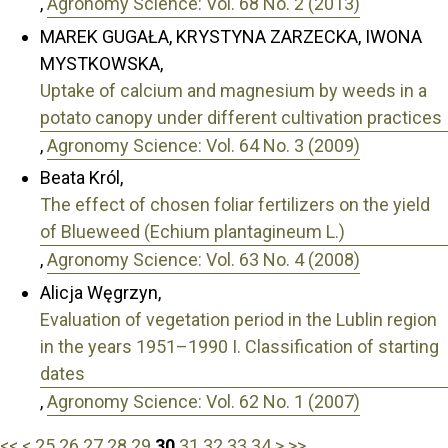
,
Agronomy Science: Vol. 68 No. 2 (2013)
MAREK GUGAŁA, KRYSTYNA ZARZECKA, IWONA
MYSTKOWSKA,
Uptake of calcium and magnesium by weeds in a
potato canopy under different cultivation practices
,
Agronomy Science: Vol. 64 No. 3 (2009)
Beata Król,
The effect of chosen foliar fertilizers on the yield
of Blueweed (Echium plantagineum L.)
,
Agronomy Science: Vol. 63 No. 4 (2008)
Alicja Węgrzyn,
Evaluation of vegetation period in the Lublin region
in the years 1951–1990 I. Classification of starting
dates
,
Agronomy Science: Vol. 62 No. 1 (2007)
<<
<
25
26
27
28
29
30
31
32
33
34
>
>>