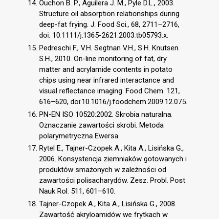
Ouchon B. P., Aguilera J. M., Pyle D.L., 2003.
Structure oil absorption relationships during
deep-fat frying. J. Food Sci., 68, 2711–2716,
doi: 10.1111/j.1365-2621.2003.tb05793.x.
Pedreschi F., V.H. Segtnan V.H., S.H. Knutsen
S.H., 2010. On-line monitoring of fat, dry
matter and acrylamide contents in potato
chips using near infrared interactance and
visual reflectance imaging. Food Chem. 121,
616–620, doi:10.1016/j.foodchem.2009.12.075.
PN-EN ISO 10520:2002. Skrobia naturalna.
Oznaczanie zawartości skrobi. Metoda
polarymetryczna Ewersa.
Rytel E., Tajner-Czopek A., Kita A., Lisińska G.,
2006. Konsystencja ziemniaków gotowanych i
produktów smażonych w zależności od
zawartości polisacharydów. Zesz. Probl. Post.
Nauk Rol. 511, 601–610.
Tajner-Czopek A., Kita A., Lisińska G., 2008.
Zawartość akryloamidów we frytkach w