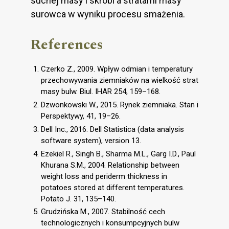
suchej masy i skrobi a stratami masy
surowca w wyniku procesu smażenia.
References
Czerko Z., 2009. Wpływ odmian i temperatury
przechowywania ziemniaków na wielkość strat
masy bulw. Biul. IHAR 254, 159–168.
Dzwonkowski W., 2015. Rynek ziemniaka. Stan i
Perspektywy, 41, 19–26.
Dell Inc., 2016. Dell Statistica (data analysis
software system), version 13.
Ezekiel R., Singh B., Sharma M.L., Garg I.D., Paul
Khurana S.M., 2004. Relationship between
weight loss and periderm thickness in
potatoes stored at different temperatures.
Potato J. 31, 135–140.
Grudzińska M., 2007. Stabilność cech
technologicznych i konsumpcyjnych bulw