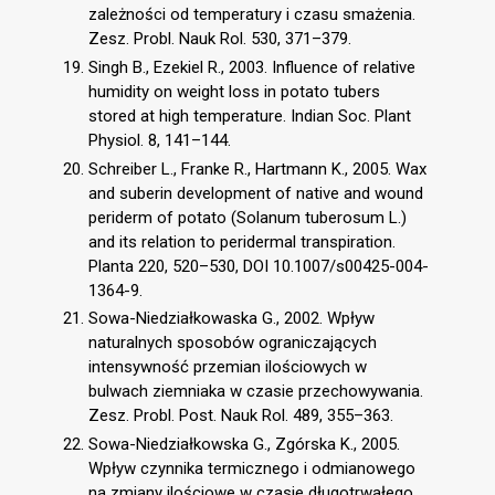
zależności od temperatury i czasu smażenia.
Zesz. Probl. Nauk Rol. 530, 371–379.
Singh B., Ezekiel R., 2003. Influence of relative
humidity on weight loss in potato tubers
stored at high temperature. Indian Soc. Plant
Physiol. 8, 141–144.
Schreiber L., Franke R., Hartmann K., 2005. Wax
and suberin development of native and wound
periderm of potato (Solanum tuberosum L.)
and its relation to peridermal transpiration.
Planta 220, 520–530, DOI 10.1007/s00425-004-
1364-9.
Sowa-Niedziałkowaska G., 2002. Wpływ
naturalnych sposobów ograniczających
intensywność przemian ilościowych w
bulwach ziemniaka w czasie przechowywania.
Zesz. Probl. Post. Nauk Rol. 489, 355–363.
Sowa-Niedziałkowska G., Zgórska K., 2005.
Wpływ czynnika termicznego i odmianowego
na zmiany ilościowe w czasie długotrwałego