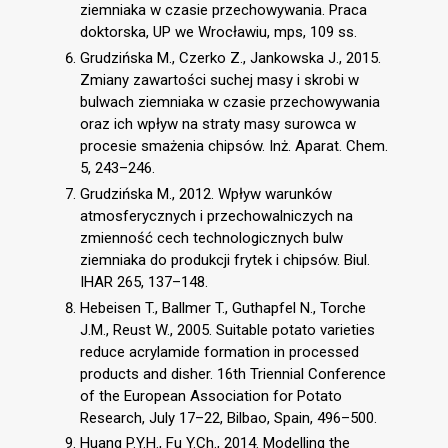
ziemniaka w czasie przechowywania. Praca
doktorska, UP we Wrocławiu, mps, 109 ss.
Grudzińska M., Czerko Z., Jankowska J., 2015.
Zmiany zawartości suchej masy i skrobi w
bulwach ziemniaka w czasie przechowywania
oraz ich wpływ na straty masy surowca w
procesie smażenia chipsów. Inż. Aparat. Chem.
5, 243–246.
Grudzińska M., 2012. Wpływ warunków
atmosferycznych i przechowalniczych na
zmienność cech technologicznych bulw
ziemniaka do produkcji frytek i chipsów. Biul.
IHAR 265, 137–148.
Hebeisen T., Ballmer T., Guthapfel N., Torche
J.M., Reust W., 2005. Suitable potato varieties
reduce acrylamide formation in processed
products and disher. 16th Triennial Conference
of the European Association for Potato
Research, July 17–22, Bilbao, Spain, 496–500.
Huang P.Y.H., Fu Y.Ch., 2014. Modelling the