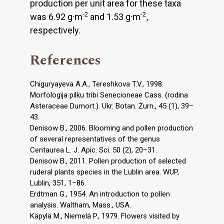
production per unit area for these taxa
-2
-2
was 6.92 g·m
and 1.53 g·m
,
respectively.
References
Chiguryayeva A.A., Tereshkova T.V., 1998.
Morfologija pilku tribi Senecioneae Cass. (rodina
Asteraceae Dumort.). Ukr. Botan. Żurn., 45 (1), 39–
43.
Denisow B., 2006. Blooming and pollen production
of several representatives of the genus
Centaurea L. J. Apic. Sci. 50 (2), 20–31.
Denisow B., 2011. Pollen production of selected
ruderal plants species in the Lublin area. WUP,
Lublin, 351, 1–86.
Erdtman G., 1954. An introduction to pollen
analysis. Waltham, Mass., USA.
Käpylä M., Niemelä P., 1979. Flowers visited by