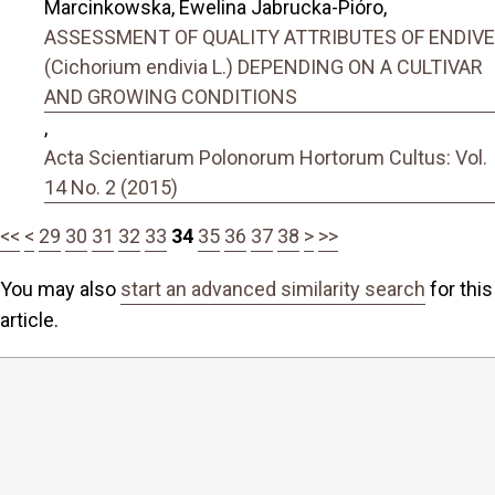
Marcinkowska, Ewelina Jabrucka-Pióro,
ASSESSMENT OF QUALITY ATTRIBUTES OF ENDIVE
(Cichorium endivia L.) DEPENDING ON A CULTIVAR
AND GROWING CONDITIONS
,
Acta Scientiarum Polonorum Hortorum Cultus: Vol.
14 No. 2 (2015)
<<
<
29
30
31
32
33
34
35
36
37
38
>
>>
You may also
start an advanced similarity search
for this
article.