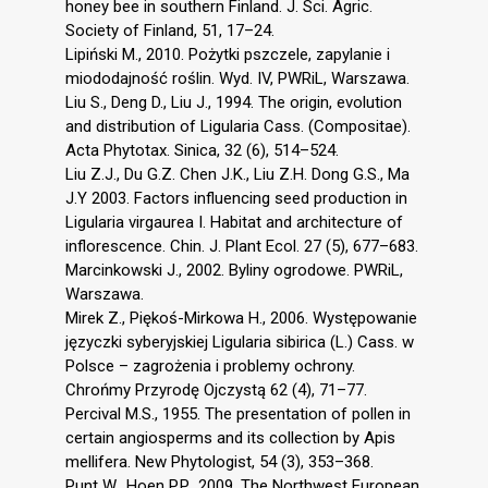
honey bee in southern Finland. J. Sci. Agric.
Society of Finland, 51, 17–24.
Lipiński M., 2010. Pożytki pszczele, zapylanie i
miododajność roślin. Wyd. IV, PWRiL, Warszawa.
Liu S., Deng D., Liu J., 1994. The origin, evolution
and distribution of Ligularia Cass. (Compositae).
Acta Phytotax. Sinica, 32 (6), 514–524.
Liu Z.J., Du G.Z. Chen J.K., Liu Z.H. Dong G.S., Ma
J.Y 2003. Factors influencing seed production in
Ligularia virgaurea I. Habitat and architecture of
inflorescence. Chin. J. Plant Ecol. 27 (5), 677–683.
Marcinkowski J., 2002. Byliny ogrodowe. PWRiL,
Warszawa.
Mirek Z., Piękoś-Mirkowa H., 2006. Występowanie
języczki syberyjskiej Ligularia sibirica (L.) Cass. w
Polsce – zagrożenia i problemy ochrony.
Chrońmy Przyrodę Ojczystą 62 (4), 71–77.
Percival M.S., 1955. The presentation of pollen in
certain angiosperms and its collection by Apis
mellifera. New Phytologist, 54 (3), 353–368.
Punt W., Hoen P.P., 2009. The Northwest European