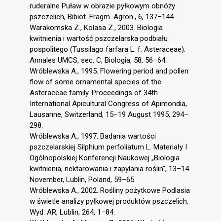
ruderalne Puław w obrazie pyłkowym obnóży
pszczelich, Bibiot. Fragm. Agron., 6, 137–144.
Warakomska Z., Kolasa Z., 2003. Biologia
kwitnienia i wartość pszczelarska podbiału
pospolitego (Tussilago farfara L. f. Asteraceae).
Annales UMCS, sec. C, Biologia, 58, 56–64.
Wróblewska A., 1995. Flowering period and pollen
flow of some ornamental species of the
Asteraceae family. Proceedings of 34th
International Apicultural Congress of Apimondia,
Lausanne, Switzerland, 15–19 August 1995, 294–
298.
Wróblewska A., 1997. Badania wartości
pszczelarskiej Silphium perfoliatum L. Materiały I
Ogólnopolskiej Konferencji Naukowej „Biologia
kwitnienia, nektarowania i zapylania roślin”, 13–14
November, Lublin, Poland, 59–65.
Wróblewska A., 2002. Rośliny pożytkowe Podlasia
w świetle analizy pyłkowej produktów pszczelich.
Wyd. AR, Lublin, 264, 1–84.