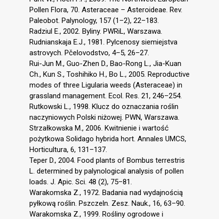
Pollen Flora, 70. Asteraceae – Asteroideae. Rev.
Paleobot. Palynology, 157 (1–2), 22–183.
Radziul E., 2002. Byliny. PWRiL, Warszawa.
Rudnianskaja E.J., 1981. Pylcenosy siemiejstva
astrovych. Pčelovodstvo, 4–5, 26–27.
Rui-Jun M., Guo-Zhen D., Bao-Rong L., Jia-Kuan
Ch., Kun S., Toshihiko H., Bo L., 2005. Reproductive
modes of three Ligularia weeds (Asteraceae) in
grassland management. Ecol. Res. 21, 246–254.
Rutkowski L., 1998. Klucz do oznaczania roślin
naczyniowych Polski niżowej. PWN, Warszawa.
Strzałkowska M., 2006. Kwitnienie i wartość
pożytkowa Solidago hybrida hort. Annales UMCS,
Horticultura, 6, 131–137.
Teper D., 2004. Food plants of Bombus terrestris
L. determined by palynological analysis of pollen
loads. J. Apic. Sci. 48 (2), 75–81.
Warakomska Z., 1972. Badania nad wydajnością
pyłkową roślin. Pszczeln. Zesz. Nauk., 16, 63–90.
Warakomska Z., 1999. Rośliny ogrodowe i