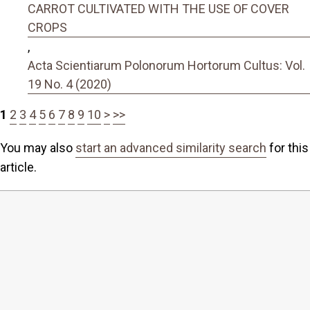
CARROT CULTIVATED WITH THE USE OF COVER
CROPS
,
Acta Scientiarum Polonorum Hortorum Cultus: Vol.
19 No. 4 (2020)
1
2
3
4
5
6
7
8
9
10
>
>>
You may also
start an advanced similarity search
for this
article.