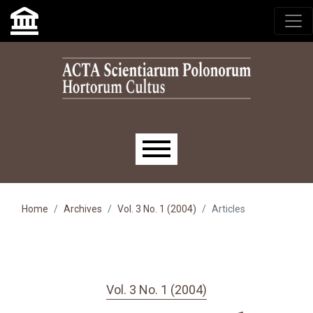
Skip to main navigation menu
Skip to main content
Skip to site footer
Main menu
Home
Archives
Vol. 3 No. 1 (2004)
Articles
Vol. 3 No. 1 (2004)