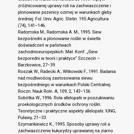
zróżnicowanej uprawy roli na zachwaszczenie i
plonowanie pszenicy ozimej w warunkach gleby
średniej. Fol. Univ. Agric. Stetin. 195 Agricultura
(74), 141–146.
Radomska M., Radomska A. M., 1995. Siew
bezpośredni a plonowanie roślin w świetle
doświadczeń w państwach
zachodnioeuropejskich. Mat. Konf. „Siew
bezporedni w teorii i praktyce” Szczecin –
Barzkowice, 27–39.
Roszak W., Radecki A., Witkowski F., 1991. Badania
nad możliwością zastosowania siewu
bezpośredniego w warunkach Polski Centralnej.
Roczn. Nauk Roln. A, 109, 2, 143–156.
Sobótka W., 1996. Rola allelopatii w poszukiwaniu
proekologicznych środków ochrony roślin.
Teoretyczne i praktyczne aspekty allelopatii. IUNG,
Puławy, 21–33.
Szymankiewicz K., 1995. Sposoby uprawy roli a
zachwaszczenie kukurydzy uprawianej na ziarno