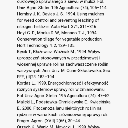
cukrowego uprawianego z siewu w mulcz. Fol.
Univ. Agric. Stetin. 195 Agricultura (74), 105–114.
Hembry J. K., Davies J. S., 1994. Using mulches
for weed control and preventing leaching of
nitrogen fertilizer. Acta Hort. 371, 311–316.
Hoyt G. D., Monks D. W., Monaco T. J., 1994.
Conservation tillage for vegetable production.
Hort Technology 4, 2, 129–135.
Kęsik T., Błażewicz-Woźniak M., 1994. Wpływ
uproszczeń stosowanych w przedzimowej i
wiosennej uprawie roli na zachwaszczenie roślin
warzywnych. Ann. Univ. M. Curie-Skłodowska, Sec.
EEE, (II)23, 183–194.
Kordas L., 1999. Energochłonność i efektywność
różnych systemów uprawy roli w zmianowaniu.
Fol. Univ. Agric. Stetin. 195 Agricultura (74), 47–52.
Malicki L., Podstawka-Chmielewska E., Kwiecińska
E., 2000. Fitocenoza łanu niektórych roślin na
rędzinie w warunkach zróżnicowanej uprawy roli.
Fragm. Agron. (XVII) 2(66), 30–44.
Orzech K., Wanic M., Nowicki J., 1999. Wpływ