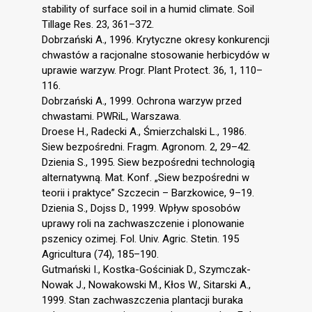
stability of surface soil in a humid climate. Soil
Tillage Res. 23, 361–372.
Dobrzański A., 1996. Krytyczne okresy konkurencji
chwastów a racjonalne stosowanie herbicydów w
uprawie warzyw. Progr. Plant Protect. 36, 1, 110–
116.
Dobrzański A., 1999. Ochrona warzyw przed
chwastami. PWRiL, Warszawa.
Droese H., Radecki A., Śmierzchalski L., 1986.
Siew bezpośredni. Fragm. Agronom. 2, 29–42.
Dzienia S., 1995. Siew bezpośredni technologią
alternatywną. Mat. Konf. „Siew bezpośredni w
teorii i praktyce” Szczecin – Barzkowice, 9–19.
Dzienia S., Dojss D., 1999. Wpływ sposobów
uprawy roli na zachwaszczenie i plonowanie
pszenicy ozimej. Fol. Univ. Agric. Stetin. 195
Agricultura (74), 185–190.
Gutmański I., Kostka-Gościniak D., Szymczak-
Nowak J., Nowakowski M., Kłos W., Sitarski A.,
1999. Stan zachwaszczenia plantacji buraka