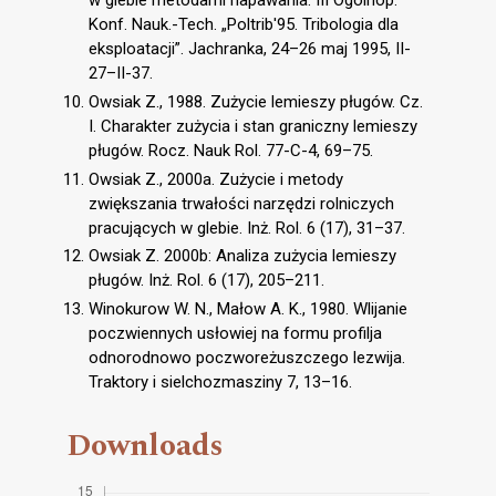
w glebie metodami napawania. III Ogólnop.
Konf. Nauk.-Tech. „Poltrib'95. Tribologia dla
eksploatacji”. Jachranka, 24–26 maj 1995, II-
27–II-37.
Owsiak Z., 1988. Zużycie lemieszy pługów. Cz.
I. Charakter zużycia i stan graniczny lemieszy
pługów. Rocz. Nauk Rol. 77-C-4, 69–75.
Owsiak Z., 2000a. Zużycie i metody
zwiększania trwałości narzędzi rolniczych
pracujących w glebie. Inż. Rol. 6 (17), 31–37.
Owsiak Z. 2000b: Analiza zużycia lemieszy
pługów. Inż. Rol. 6 (17), 205–211.
Winokurow W. N., Małow A. K., 1980. Wlijanie
poczwiennych usłowiej na formu profilja
odnorodnowo poczworeżuszczego lezwija.
Traktory i sielchozmasziny 7, 13–16.
Downloads