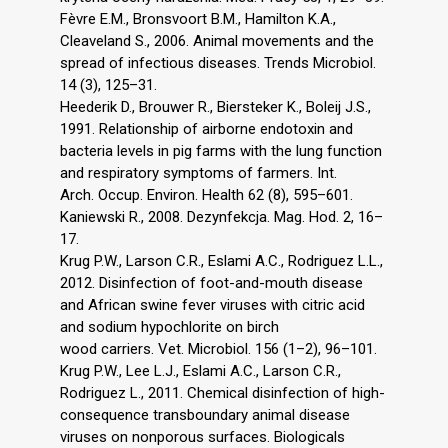
Fèvre E.M., Bronsvoort B.M., Hamilton K.A.,
Cleaveland S., 2006. Animal movements and the
spread of infectious diseases. Trends Microbiol.
14 (3), 125–31.
Heederik D., Brouwer R., Biersteker K., Boleij J.S.,
1991. Relationship of airborne endotoxin and
bacteria levels in pig farms with the lung function
and respiratory symptoms of farmers. Int.
Arch. Occup. Environ. Health 62 (8), 595–601.
Kaniewski R., 2008. Dezynfekcja. Mag. Hod. 2, 16–
17.
Krug P.W., Larson C.R., Eslami A.C., Rodriguez L.L.,
2012. Disinfection of foot-and-mouth disease
and African swine fever viruses with citric acid
and sodium hypochlorite on birch
wood carriers. Vet. Microbiol. 156 (1–2), 96–101.
Krug P.W., Lee L.J., Eslami A.C., Larson C.R.,
Rodriguez L., 2011. Chemical disinfection of high-
consequence transboundary animal disease
viruses on nonporous surfaces. Biologicals