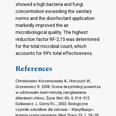
showed a high bacteria and fungi
concentration exceeding the sanitary
norms and the disinfectant application
markedly improved the air
microbiological quality. The highest
reduction factor RF-2,15 was determined
for the total microbial count, which
accounts for 99% total effectiveness.
References
Chmielowiec-Korzeniowska A., Hreczuch W.,
Grzesiewicz R. 2008. Ocena dezynfekcji powietrza
w odchowalni świń metodą zamgławiania
ditlenkiem chloru. Życie Wet. 83, 4, 314–315.
Dutkiewicz J., Górny R.L., 2002. Biologiczne
czynniki szkodliwe dla zdrowia – Klasyfikacja i
kryteria oceny narażenia. Med. Pracy 53, 1, 29–39.