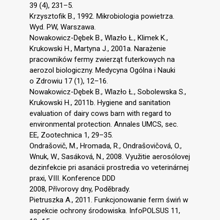
39 (4), 231–5.
Krzysztofik B., 1992. Mikrobiologia powietrza.
Wyd. PW, Warszawa.
Nowakowicz-Dębek B., Wlazło Ł., Klimek K.,
Krukowski H., Martyna J., 2001a. Narażenie
pracowników fermy zwierząt futerkowych na
aerozol biologiczny. Medycyna Ogólna i Nauki
o Zdrowiu 17 (1), 12–16.
Nowakowicz-Dębek B., Wlazło Ł., Sobolewska S.,
Krukowski H., 2011b. Hygiene and sanitation
evaluation of dairy cows barn with regard to
environmental protection. Annales UMCS, sec.
EE, Zootechnica 1, 29–35.
Ondrašovič, M., Hromada, R., Ondrašovičová, O.,
Wnuk, W., Sasáková, N., 2008. Využitie aerosólovej
dezinfekcie pri asanácii prostredia vo veterinárnej
praxi, VIII. Konference DDD
2008, Přívorovy dny, Podĕbrady.
Pietruszka A., 2011. Funkcjonowanie ferm świń w
aspekcie ochrony środowiska. InfoPOLSUS 11,