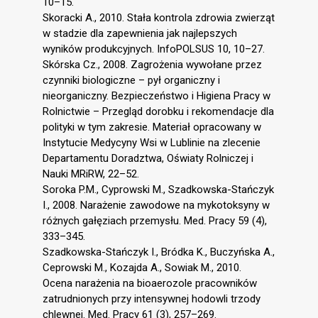
10–15.
Skoracki A., 2010. Stała kontrola zdrowia zwierząt
w stadzie dla zapewnienia jak najlepszych
wyników produkcyjnych. InfoPOLSUS 10, 10–27.
Skórska Cz., 2008. Zagrożenia wywołane przez
czynniki biologiczne – pył organiczny i
nieorganiczny. Bezpieczeństwo i Higiena Pracy w
Rolnictwie – Przegląd dorobku i rekomendacje dla
polityki w tym zakresie. Materiał opracowany w
Instytucie Medycyny Wsi w Lublinie na zlecenie
Departamentu Doradztwa, Oświaty Rolniczej i
Nauki MRiRW, 22–52.
Soroka P.M., Cyprowski M., Szadkowska-Stańczyk
I., 2008. Narażenie zawodowe na mykotoksyny w
różnych gałęziach przemysłu. Med. Pracy 59 (4),
333–345.
Szadkowska-Stańczyk I., Bródka K., Buczyńska A.,
Ceprowski M., Kozajda A., Sowiak M., 2010.
Ocena narażenia na bioaerozole pracowników
zatrudnionych przy intensywnej hodowli trzody
chlewnej. Med. Pracy 61 (3), 257–269.