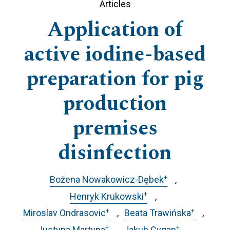
Articles
Application of
active iodine-based
preparation for pig
production
premises
disinfection
+
Bożena Nowakowicz-Dębek
+
Henryk Krukowski
+
+
Miroslav Ondrasovic
Beata Trawińska
+
+
Justyna Martyna
Jakub Cygan