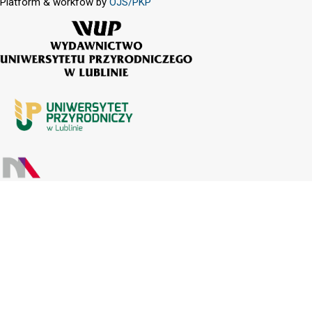
Platform & workfow by
OJS/PKP