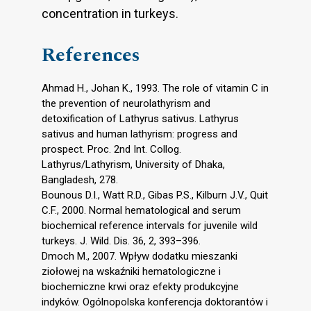
concentration in turkeys.
References
Ahmad H., Johan K., 1993. The role of vitamin C in
the prevention of neurolathyrism and
detoxification of Lathyrus sativus. Lathyrus
sativus and human lathyrism: progress and
prospect. Proc. 2nd Int. Collog.
Lathyrus/Lathyrism, University of Dhaka,
Bangladesh, 278.
Bounous D.I., Watt R.D., Gibas P.S., Kilburn J.V., Quit
C.F., 2000. Normal hematological and serum
biochemical reference intervals for juvenile wild
turkeys. J. Wild. Dis. 36, 2, 393–396.
Dmoch M., 2007. Wpływ dodatku mieszanki
ziołowej na wskaźniki hematologiczne i
biochemiczne krwi oraz efekty produkcyjne
indyków. Ogólnopolska konferencja doktorantów i