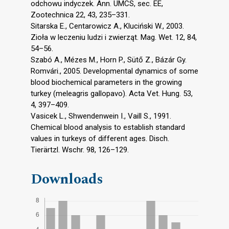
odchowu indyczek. Ann. UMCS, sec. EE,
Zootechnica 22, 43, 235–331.
Sitarska E., Centarowicz A., Kluciński W., 2003.
Zioła w leczeniu ludzi i zwierząt. Mag. Wet. 12, 84,
54–56.
Szabó A., Mézes M., Horn P., Sütő Z., Bázár Gy.
Romvári., 2005. Developmental dynamics of some
blood biochemical parameters in the growing
turkey (meleagris gallopavo). Acta Vet. Hung. 53,
4, 397–409.
Vasicek L., Shwendenwein I., Vaill S., 1991.
Chemical blood analysis to establish standard
values in turkeys of different ages. Disch.
Tierärtzl. Wschr. 98, 126–129.
Downloads