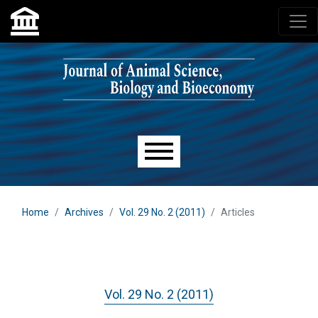
Skip to main navigation menu
Skip to main content
Skip to site footer
Main menu
Home
Archives
Vol. 29 No. 2 (2011)
Articles
Vol. 29 No. 2 (2011)