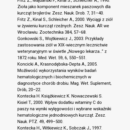
Fritz Z., Majdański F., Kinal S., Schleicher A., 1990.
Zioła jako komponent mieszanek paszowych dla
kurcząt brojlerów. Zesz. Nauk. Drob. 7, 31–40.
Fritz Z., Kinal S., Schleicher A., 2000. Wyciągi z ziół
w żywieniu kurcząt rzeźnych. Zesz. Nauk. AR we
Wrocławiu. Zootechnika 384, 57–68.
Gonkowski S., Wojtkiewicz J., 2003. Przykłady
zastosowania ziół w XIX-wiecznym lecznictwie
weterynaryjnym w świetle „Nowego lekarza…” z
1872 roku. Med. Wet. 59, 6, 550–551.
Koncicki A., Krasnodębska-Depta A., 2005.
Możliwość wykorzystania wyników badań
hematologicznych i biochemicznych w
diagnostyce chorób drobiu. Mag. Wet. Suplement,
Drób, 20–22.
Kontecka H. Książkiewicz K. Nowaczewski S.
Kisiel T., 2000. Wpływ dodatku witaminy C do
paszy na wyniki wylęgowości i wybrane wskaźniki
hematologiczne jednodniowych kurcząt. Zesz.
Nauk. PTZ. 49, 499–500.
Kontecka H., Witkiewicz K., Sobczak J., 1997.