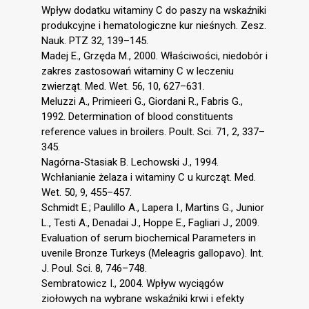
Wpływ dodatku witaminy C do paszy na wskaźniki
produkcyjne i hematologiczne kur nieśnych. Zesz.
Nauk. PTZ 32, 139–145.
Madej E., Grzęda M., 2000. Właściwości, niedobór i
zakres zastosowań witaminy C w leczeniu
zwierząt. Med. Wet. 56, 10, 627–631.
Meluzzi A., Primieeri G., Giordani R., Fabris G.,
1992. Determination of blood constituents
reference values in broilers. Poult. Sci. 71, 2, 337–
345.
Nagórna-Stasiak B. Lechowski J., 1994.
Wchłanianie żelaza i witaminy C u kurcząt. Med.
Wet. 50, 9, 455–457.
Schmidt E.; Paulillo A., Lapera I., Martins G., Junior
L., Testi A., Denadai J., Hoppe E., Fagliari J., 2009.
Evaluation of serum biochemical Parameters in
uvenile Bronze Turkeys (Meleagris gallopavo). Int.
J. Poul. Sci. 8, 746–748.
Sembratowicz I., 2004. Wpływ wyciągów
ziołowych na wybrane wskaźniki krwi i efekty