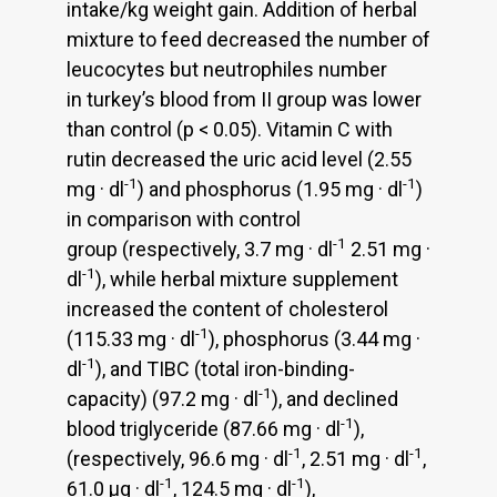
intake/kg weight gain. Addition of herbal
mixture to feed decreased the number of
leucocytes but neutrophiles number
in turkey’s blood from II group was lower
than control (p < 0.05). Vitamin C with
rutin decreased the uric acid level (2.55
-1
-1
mg · dl
) and phosphorus (1.95 mg · dl
)
in comparison with control
-1
group (respectively, 3.7 mg · dl
2.51 mg ·
-1
dl
), while herbal mixture supplement
increased the content of cholesterol
-1
(115.33 mg · dl
), phosphorus (3.44 mg ·
-1
dl
), and TIBC (total iron-binding-
-1
capacity) (97.2 mg · dl
), and declined
-1
blood triglyceride (87.66 mg · dl
),
-1
-1
(respectively, 96.6 mg · dl
, 2.51 mg · dl
,
-1
-1
61.0 μg · dl
, 124.5 mg · dl
),