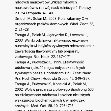
młodych naukowców „Wkład młodych
naukowców w rozwój nauk rolniczych”. Puławy,
23–24 listopada, 47–48.
Dmoch M., Solan M., 2008. Rola witaminy C w
organizmach ptaków domowych. Wiad. Zoot. 56,
2, 21–28.
Faruga A., Polak M., Jędryczko R., Łowczak I.,
2003. Wyniki odchowu i aktywność enzymów
surowicy krwi indyków żywionych mieszankami z
zawartością flawomycyny lub preparatu
ziołowego. Biul. Nauk. 22, 167–171.
Faruga A., Pudyszak K., 1999. Efektywność
odchowu i jakość mięsa indyczek rzeźnych
żywionych paszą z dodatkiem ziół. Zesz. Nauk.
Prz. Hod. Chów i Hodowla Drobiu 45, 349–357.
Faruga A., Pudyszak K., Koncicki A., Polak M.,
2002. Wpływ preparatu ziołowego Biostrong 500
na efektywność odchowu i poziom niektórych
wskaźników biochemicznych krwi indyczek
rzeźnych. Med. Wet. 58, 10, 796–798.