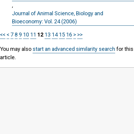
,
Journal of Animal Science, Biology and
Bioeconomy: Vol. 24 (2006)
<<
<
7
8
9
10
11
12
13
14
15
16
>
>>
You may also
start an advanced similarity search
for this
article.