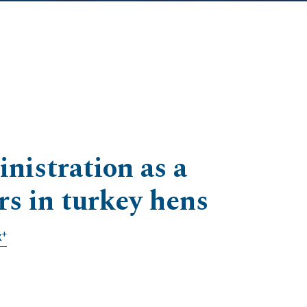
nistration as a
rs in turkey hens
+
k