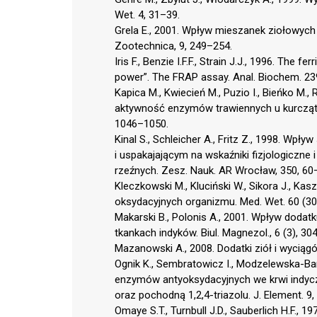
Wet. 4, 31–39.
Grela E., 2001. Wpływ mieszanek ziołowych
Zootechnica, 9, 249–254.
Iris F., Benzie I.F.F., Strain J.J., 1996. The
power”. The FRAP assay. Anal. Biochem. 23
Kapica M., Kwiecień M., Puzio I., Bieńko M.
aktywność enzymów trawiennych u kurcząt r
1046–1050.
Kinal S., Schleicher A., Fritz Z., 1998. Wp
i uspakajającym na wskaźniki fizjologiczne 
rzeźnych. Zesz. Nauk. AR Wrocław, 350, 60
Kleczkowski M., Kluciński W., Sikora J., K
oksydacyjnych organizmu. Med. Wet. 60 (30
Makarski B., Polonis A., 2001. Wpływ dodat
tkankach indyków. Biul. Magnezol., 6 (3), 30
Mazanowski A., 2008. Dodatki ziół i wyciągó
Ognik K., Sembratowicz I., Modzelewska-Ba
enzymów antyoksydacyjnych we krwi indyc
oraz pochodną 1,2,4-triazolu. J. Element. 9,
Omaye S.T., Turnbull J.D., Sauberlich H.F., 