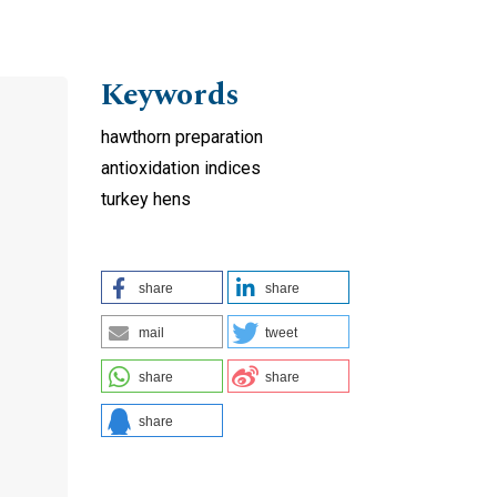
Keywords
hawthorn preparation
antioxidation indices
turkey hens
share
share
mail
tweet
share
share
share