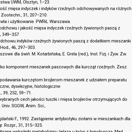
rstwa UWM, Olsztyn, 1–23.
 Jakość mięsa indyczek i indyków rzeźnych odchowywanych na różnych
. Zootechn., 31, 207–210.
dowla i użytkowanie. PWRiL Warszawa.
 odchowu i jakość mięsa indyczek rzeźnych żywionych paszą z
5, 349–357
 odchowu indyków rzeźnych żywionych paszą z dodatkiem mieszanki
 Hod., 46, 297–303.
aszowe dla świń. M. Kotarbińska, E. Grela (red.), Inst. Fizj. i Żyw. Zw.
oła jako komponent mieszanek paszowych dla kurcząt rzeźnych. Zesz.
pływ podawania kurczętom brojlerom mieszanek z udziałem preparatu
czne, dysekcyjne, histologiczne
, 39, 252, 59–71.
na wybranych cech jakości tuszki i mięsa brojlerów otrzymujących do
 Univ. SGGW, Anim. Sci.,
 Majdański F., 1992. Zastąpienie antybiotyku ziołami w mieszankach dla
. Rozpr., 31, 315–325.
Wybrane wskaźniki metabolizmu żelaza u krów z hypokurozą. Med.