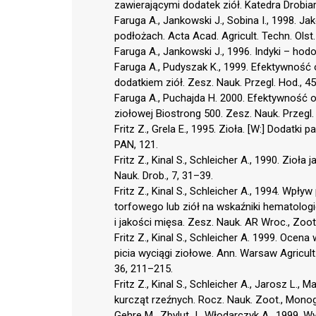
zawierającymi dodatek ziół. Katedra Drobia
Faruga A., Jankowski J., Sobina I., 1998.
podłożach. Acta Acad. Agricult. Techn. Olst
Faruga A., Jankowski J., 1996. Indyki – ho
Faruga A., Pudyszak K., 1999. Efektywność
dodatkiem ziół. Zesz. Nauk. Przegl. Hod., 4
Faruga A., Puchajda H. 2000. Efektywność
ziołowej Biostrong 500. Zesz. Nauk. Przegl.
Fritz Z., Grela E., 1995. Zioła. [W:] Dodatki p
PAN, 121.
Fritz Z., Kinal S., Schleicher A., 1990. Zi
Nauk. Drob., 7, 31–39.
Fritz Z., Kinal S., Schleicher A., 1994. W
torfowego lub ziół na wskaźniki hematologi
i jakości mięsa. Zesz. Nauk. AR Wroc., Zoot.
Fritz Z., Kinal S., Schleicher A. 1999. Oce
picia wyciągi ziołowe. Ann. Warsaw Agricult.
36, 211–215.
Fritz Z., Kinal S., Schleicher A., Jarosz L.,
kurcząt rzeźnych. Rocz. Nauk. Zoot., Monogr
Gehre M., Zbylut J., Włodarczyk A., 1999. 