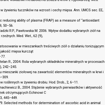
 w żywieniu tuczników na wzrost i cechy mięsa. Ann. UMCS sec. EE,
 ferric reducing ability of plasma (FRAP) as a measure of “antioxidant
9, 50–56.
, Radzki R.P., Pawłowska M. 2006. Wpływ dodatku wybranych ziół na
zeźnych. Med. Wet., 62 (9),
ływ stosowania w mieszankach treściwych ziół o działaniu tonizującym
i jakość mięsa kurcząt
–77.
asztelan R., 2004. Rola wybranych składników mineralnych w procesach
), 242–245.
ku mieszanki ziołowej na zawartość elementów mineralnych w krwi i
4–309.
w roślinnych w żywieniu drobiu. Hod. Drob., 2, 6–11.
nachiewicz B., 2004. Stężenie wybranych pierwiastków i aktywność
zek otrzymujących Echinowi C
 3, 445–449.
1979. Selected methods for determination of ascorbic acid in animal