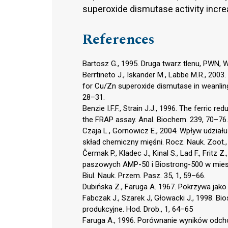
superoxide dismutase activity incre
References
Bartosz G., 1995. Druga twarz tlenu, PWN,
Berrtineto J., Iskander M., Labbe M.R., 200
for Cu/Zn superoxide dismutase in weanling m
28–31.
Benzie I.F.F., Strain J.J., 1996. The ferric 
the FRAP assay. Anal. Biochem. 239, 70–76.
Czaja L., Gornowicz E., 2004. Wpływ udział
skład chemiczny mięśni. Rocz. Nauk. Zoot., 
Čermak P., Kladec J., Kinal S., Lad F., Fri
paszowych AMP-50 i Biostrong-500 w miesz
Biul. Nauk. Przem. Pasz. 35, 1, 59–66.
Dubińska Z., Faruga A. 1967. Pokrzywa jako
Fabczak J., Szarek J, Głowacki J., 1998. Bi
produkcyjne. Hod. Drob., 1, 64–65
Faruga A., 1996. Porównanie wyników odc