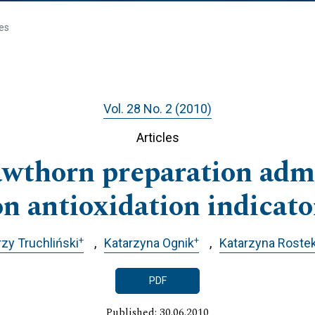
les
Vol. 28 No. 2 (2010)
Articles
awthorn preparation admi
on antioxidation indicato
+
+
zy Truchliński
Katarzyna Ognik
Katarzyna Roste
PDF
Published: 30.06.2010