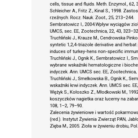
cells, tissue and fluids. Meth. Enzymol., 62,
Schleicher A., Fritz Z., Kinal S., 1998. Za
rzeźnych. Rocz. Nauk. Zoot., 25, 213–244.
Sembratowicz I., 2004.Wpływ wyciągów zioł
UMCS, sec. EE, Zootechnica, 22, 43, 323–32
Truchliński J., Krauze M., Cendrowska Pinko
syntetic 1,2,4-triazole derivative and herba
induces of turkey-hens non-specific immunity.
Truchliński J., Ognik K., Sembratowicz I.,
wybrane wskaźniki hematologiczne i bioch
indyczek. Ann. UMCS sec. EE, Zootechnica, 
Truchliński J., Smelkowska B., Ognik K., Se
wskaźniki krwi indyczek. Ann. UMCS sec. EE
Wężyk S., Kołoszko Z., Młodkowski M., 199
koszyczków nagietka oraz lucerny na zabarw
108, 1–2, 79–90.
Zalecenia żywieniowe i wartość pokarmowa 
(red.). Instytut Żywienia Zwierząt PAN, Jabł
Zięba M., 2005. Zioła w żywieniu drobiu, Pol.