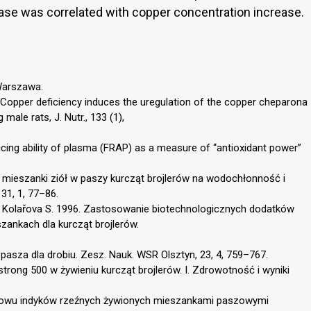
ase was correlated with copper concentration increase.
 Warszawa.
3. Copper deficiency induces the uregulation of the copper cheparona
ale rats, J. Nutr., 133 (1),
reducing ability of plasma (FRAP) as a measure of “antioxidant power”
u mieszanki ziół w paszy kurcząt brojlerów na wodochłonność i
31, 1, 77–86.
tz Z., Kolařova S. 1996. Zastosowanie biotechnologicznych dodatków
ankach dla kurcząt brojlerów.
 pasza dla drobiu. Zesz. Nauk. WSR Olsztyn, 23, 4, 759–767.
ostrong 500 w żywieniu kurcząt brojlerów. I. Zdrowotność i wyniki
howu indyków rzeźnych żywionych mieszankami paszowymi