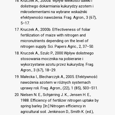
Kruczek A., 2000a. Wpływ wielkości dawki i
dolistnego dokarmiania kukurydzy azotem i
mikroelementami na wybrane wskaźniki
efektywności nawożenia. Frag. Agron., 3 (67),
5–17.
Kruczek A., 2000b. Effectiveness of foliar
fertilization of maize with nitrogen and
micronutrients depending on the level of
nitrogen supply. Sci. Papers Agric., 2, 37–50.
Kruczek A., Szulc P., 2000.Wpływ dolistnego
stosowania mocznika na pobieranie i
wykorzystanie azotu przez kukurydzę. Frag.
Agron., 3 (67), 18–29.
Małecka I., Blecharczyk A., 2005. Efektywność
nawożenia azotem w różnych systemach
uprawy roli. Frag. Agron., (22), 1 (85), 503–511.
Nielsen N. E., Schjørring J. K., Jensen H. E.,
1988. Efficiency of fertilizer nitrogen uptake by
spring barley. [In:] Nitrogen efficiency in
agricultural soil. Jenkinson D., Smith K. (ed.),