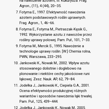
na nawożenie azotem, III. Kukurydza. Frag.
Agron., (11), 4 (44), 20–35.
Fotyma E., 1997. Efektywność nawożenia
azotem podstawowych roślin uprawnych.
Frag. Agron., 1, 46–66.
Fotyma E., Fotyma M., Pietraszak-Kęsik G.,
1992. Wykorzystanie azotu z nawozów przez
rośliny uprawy polowej. Pam. Puł., 101, 7–33.
Fotyma M., Mercik S., 1995. Nawożenie a
technologie uprawy roślin. [W:] Chemia rolna,
PWN, Warszawa, 233–295.
Jankowski K., Nowak M., 2002. Wpływ azotu
stosowanego dolistnie i doglebowo na
plonowanie i niektóre cechy jakościowe runi
łąkowej. Zesz. Nauk. AP, 62, 79–84.
Jodełka J., Jankowski K., Ciepiela G.A., 2001.
Ocena efektywności produkcyjnej różnych
wariantów i sposobów nawożenia łąki trwałej.
Pam. Puł., 125, 439–444.
Jodełka J., Jankowski K., Nowak M., 2005.