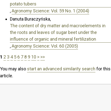
potato tubers
,
Agronomy Science: Vol. 59 No. 1 (2004)
Danuta Buraczyńska,
The content of dry matter and macroelements in
the roots and leaves of sugar beet under the
influence of organic and mineral fertilization
,
Agronomy Science: Vol. 60 (2005)
1
2
3
4
5
6
7
8
9
10
>
>>
You may also
start an advanced similarity search
for this
article.