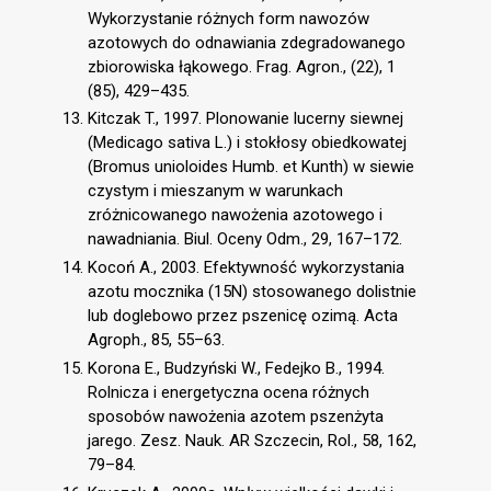
Wykorzystanie różnych form nawozów
azotowych do odnawiania zdegradowanego
zbiorowiska łąkowego. Frag. Agron., (22), 1
(85), 429–435.
Kitczak T., 1997. Plonowanie lucerny siewnej
(Medicago sativa L.) i stokłosy obiedkowatej
(Bromus unioloides Humb. et Kunth) w siewie
czystym i mieszanym w warunkach
zróżnicowanego nawożenia azotowego i
nawadniania. Biul. Oceny Odm., 29, 167–172.
Kocoń A., 2003. Efektywność wykorzystania
azotu mocznika (15N) stosowanego dolistnie
lub doglebowo przez pszenicę ozimą. Acta
Agroph., 85, 55–63.
Korona E., Budzyński W., Fedejko B., 1994.
Rolnicza i energetyczna ocena różnych
sposobów nawożenia azotem pszenżyta
jarego. Zesz. Nauk. AR Szczecin, Rol., 58, 162,
79–84.