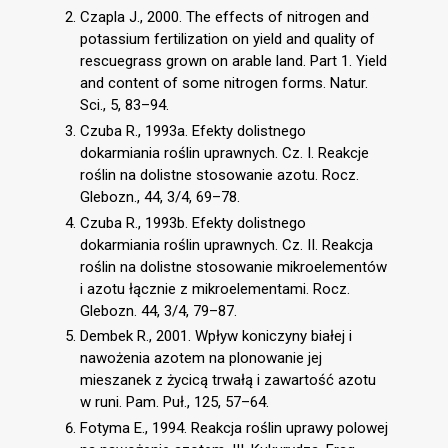
Czapla J., 2000. The effects of nitrogen and
potassium fertilization on yield and quality of
rescuegrass grown on arable land. Part 1. Yield
and content of some nitrogen forms. Natur.
Sci., 5, 83–94.
Czuba R., 1993a. Efekty dolistnego
dokarmiania roślin uprawnych. Cz. I. Reakcje
roślin na dolistne stosowanie azotu. Rocz.
Glebozn., 44, 3/4, 69–78.
Czuba R., 1993b. Efekty dolistnego
dokarmiania roślin uprawnych. Cz. II. Reakcja
roślin na dolistne stosowanie mikroelementów
i azotu łącznie z mikroelementami. Rocz.
Glebozn. 44, 3/4, 79–87.
Dembek R., 2001. Wpływ koniczyny białej i
nawożenia azotem na plonowanie jej
mieszanek z życicą trwałą i zawartość azotu
w runi. Pam. Puł., 125, 57–64.
Fotyma E., 1994. Reakcja roślin uprawy polowej