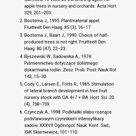
apple trees in nursery and orchards. Acta Hort.
329, 201–203.
Bootsma J., 1995. Plantmaterial appel.
Fruitteelt Den Haag. 85 (3), 16–17.
Bootsma J., Baart J., 1990. Choice of half-
produced trees is not right. Fruitteelt Den
Haag. 80 (47), 22–23.
Byszewski W., Sadowska A., 1974.
Piśmiennictwo dotyczące dolistnego
dokarmiania roślin. Zesz. Prob. Post. Nauk Rol.
143, 15–30.
Cody C., Larsen E., Fritts R., 1985. Stimulation
of lateral branch development in tree fruit
nursery stock with GA 4+7 + BA. Hort. Sci. 20
(4), 758–759.
Czynczyk A., 1998. Podkładki słabo rosnące
podstawowym czynnikiem intensyfikacji
sadów. XXXVII Ogólnopol. Nauk. Konf. Sad.,
ISiK Skierniewice, 101–110.