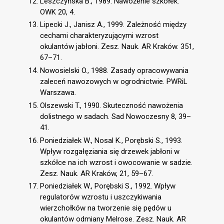
Leszczyńska B., 1989. Nawożenie szkółek.
OWK 20, 4.
Lipecki J., Janisz A., 1999. Zależność między
cechami charakteryzującymi wzrost
okulantów jabłoni. Zesz. Nauk. AR Kraków. 351,
67–71.
Nowosielski O., 1988. Zasady opracowywania
zaleceń nawozowych w ogrodnictwie. PWRiL
Warszawa.
Olszewski T., 1990. Skuteczność nawożenia
dolistnego w sadach. Sad Nowoczesny 8, 39–
41.
Poniedziałek W., Nosal K., Porębski S., 1993.
Wpływ rozgałęziania się drzewek jabłoni w
szkółce na ich wzrost i owocowanie w sadzie.
Zesz. Nauk. AR Kraków, 21, 59–67.
Poniedziałek W., Porębski S., 1992. Wpływ
regulatorów wzrostu i uszczykiwania
wierzchołków na tworzenie się pędów u
okulantów odmiany Melrose. Zesz. Nauk. AR