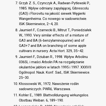
Grzyb Z. S., Czynczyk A., Radwan-Pytlewski P.,
1985. Wpływ odmiany zapylającej, Gibrescolu
(GA3) i Florovitu na jakość siewek Węgierki
Wangenheima. Co nowego w sadownictwie.
ISiK Skierniewice, 2–4, 20.
Jaumień F., Czarnecki B., Mitrut T., Poniedziałek
W., 1993. Very similar effects of a mixture of
GA3 and BA (6-benzylaminopurine) and of
GA3+7 and BA on branching of some apple
cultivars in nursery. Acta Hort. 329, 35–42.
Jaumień F., Dziuban R., 1998. Wpływ Arbolinu
036SL i maści Arbolin PA na rozgałęzianie
okulantów jabłoni w latach 1995 i 1997. XXXVII
Ogólnopol. Nauk. Konf. Sad., ISiK Skierniewice.
25–30.
Kłossowski W., 1972. Nawożenie roślin
sadowniczych. PWRiL Warszawa.
Kohler E., 1989. Blattvolldungung wirkungslos.
Obstbau Weiban. 6, 189–190.