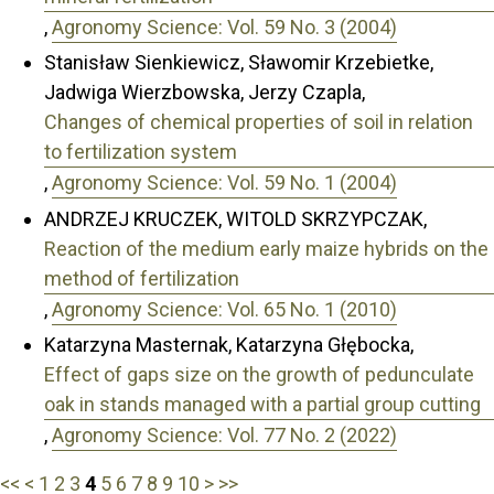
,
Agronomy Science: Vol. 59 No. 3 (2004)
Stanisław Sienkiewicz, Sławomir Krzebietke,
Jadwiga Wierzbowska, Jerzy Czapla,
Changes of chemical properties of soil in relation
to fertilization system
,
Agronomy Science: Vol. 59 No. 1 (2004)
ANDRZEJ KRUCZEK, WITOLD SKRZYPCZAK,
Reaction of the medium early maize hybrids on the
method of fertilization
,
Agronomy Science: Vol. 65 No. 1 (2010)
Katarzyna Masternak, Katarzyna Głębocka,
Effect of gaps size on the growth of pedunculate
oak in stands managed with a partial group cutting
,
Agronomy Science: Vol. 77 No. 2 (2022)
<<
<
1
2
3
4
5
6
7
8
9
10
>
>>