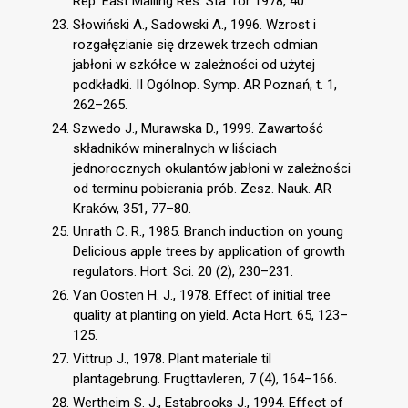
Rep. East Malling Res. Sta. for 1978, 40.
Słowiński A., Sadowski A., 1996. Wzrost i
rozgałęzianie się drzewek trzech odmian
jabłoni w szkółce w zależności od użytej
podkładki. II Ogólnop. Symp. AR Poznań, t. 1,
262–265.
Szwedo J., Murawska D., 1999. Zawartość
składników mineralnych w liściach
jednorocznych okulantów jabłoni w zależności
od terminu pobierania prób. Zesz. Nauk. AR
Kraków, 351, 77–80.
Unrath C. R., 1985. Branch induction on young
Delicious apple trees by application of growth
regulators. Hort. Sci. 20 (2), 230–231.
Van Oosten H. J., 1978. Effect of initial tree
quality at planting on yield. Acta Hort. 65, 123–
125.
Vittrup J., 1978. Plant materiale til
plantagebrung. Frugttavleren, 7 (4), 164–166.
Wertheim S. J., Estabrooks J., 1994. Effect of