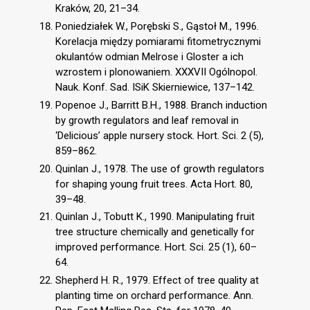
Kraków, 20, 21–34.
Poniedziałek W., Porębski S., Gąstoł M., 1996.
Korelacja między pomiarami fitometrycznymi
okulantów odmian Melrose i Gloster a ich
wzrostem i plonowaniem. XXXVII Ogólnopol.
Nauk. Konf. Sad. ISiK Skierniewice, 137–142.
Popenoe J., Barritt B.H., 1988. Branch induction
by growth regulators and leaf removal in
‘Delicious’ apple nursery stock. Hort. Sci. 2 (5),
859–862.
Quinlan J., 1978. The use of growth regulators
for shaping young fruit trees. Acta Hort. 80,
39–48.
Quinlan J., Tobutt K., 1990. Manipulating fruit
tree structure chemically and genetically for
improved performance. Hort. Sci. 25 (1), 60–
64.
Shepherd H. R., 1979. Effect of tree quality at
planting time on orchard performance. Ann.