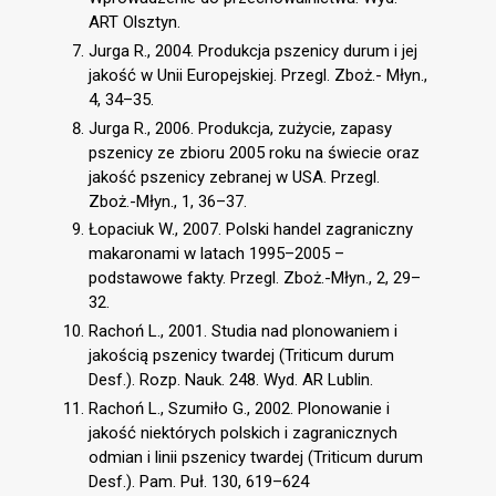
ART Olsztyn.
Jurga R., 2004. Produkcja pszenicy durum i jej
jakość w Unii Europejskiej. Przegl. Zboż.- Młyn.,
4, 34–35.
Jurga R., 2006. Produkcja, zużycie, zapasy
pszenicy ze zbioru 2005 roku na świecie oraz
jakość pszenicy zebranej w USA. Przegl.
Zboż.-Młyn., 1, 36–37.
Łopaciuk W., 2007. Polski handel zagraniczny
makaronami w latach 1995–2005 –
podstawowe fakty. Przegl. Zboż.-Młyn., 2, 29–
32.
Rachoń L., 2001. Studia nad plonowaniem i
jakością pszenicy twardej (Triticum durum
Desf.). Rozp. Nauk. 248. Wyd. AR Lublin.
Rachoń L., Szumiło G., 2002. Plonowanie i
jakość niektórych polskich i zagranicznych
odmian i linii pszenicy twardej (Triticum durum
Desf.). Pam. Puł. 130, 619–624