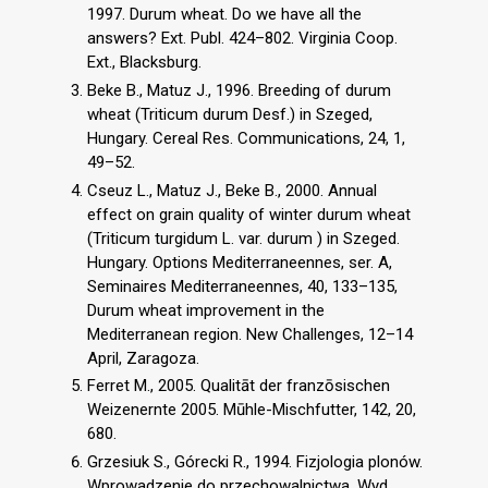
1997. Durum wheat. Do we have all the
answers? Ext. Publ. 424–802. Virginia Coop.
Ext., Blacksburg.
Beke B., Matuz J., 1996. Breeding of durum
wheat (Triticum durum Desf.) in Szeged,
Hungary. Cereal Res. Communications, 24, 1,
49–52.
Cseuz L., Matuz J., Beke B., 2000. Annual
effect on grain quality of winter durum wheat
(Triticum turgidum L. var. durum ) in Szeged.
Hungary. Options Mediterraneennes, ser. A,
Seminaires Mediterraneennes, 40, 133–135,
Durum wheat improvement in the
Mediterranean region. New Challenges, 12–14
April, Zaragoza.
Ferret M., 2005. Qualitāt der franzōsischen
Weizenernte 2005. Mūhle-Mischfutter, 142, 20,
680.
Grzesiuk S., Górecki R., 1994. Fizjologia plonów.
Wprowadzenie do przechowalnictwa. Wyd.