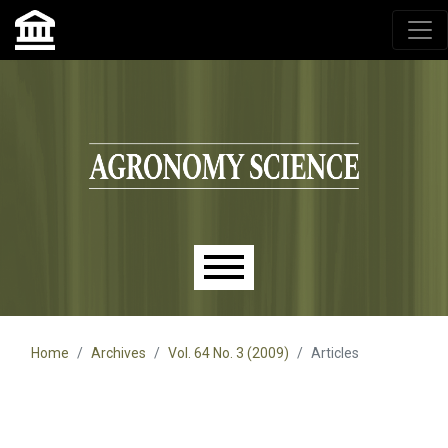
Agronomy Science, przyrodniczy lublin, czasopisma up,
czasopisma uniwersytet przyrodniczy lublin
Skip to main navigation menu
Skip to main content
Skip to site footer
Main menu
Home
Archives
Vol. 64 No. 3 (2009)
Articles