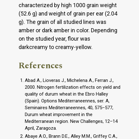
characterized by high 1000 grain weight
(52.6 g) and weight of grain per ear (2.04
g). The grain of all studied lines was
amber or dark amber in color. Depending
on the studied year, flour was
darkcreamy to creamy-yellow.
References
Abad A., Lioveras J., Michelena A., Ferran J.,
2000. Nitrogen fertilization effects on yield and
quality of durum wheat in the Ebro Halley
(Spain). Options Mediterraneennes, ser. A,
Seminaires Mediterraneennes, 40, 575–577,
Durum wheat improvement in the
Mediterranean region. New Challenges, 12–14
April, Zaragoza.
Abaye A.O., Brann D.E., Alley M.M., Griffey C.A.,