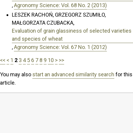
,
Agronomy Science: Vol. 68 No. 2 (2013)
LESZEK RACHOŃ, GRZEGORZ SZUMIŁO,
MAŁGORZATA CZUBACKA,
Evaluation of grain glassiness of selected varieties
and species of wheat
,
Agronomy Science: Vol. 67 No. 1 (2012)
<<
<
1
2
3
4
5
6
7
8
9
10
>
>>
You may also
start an advanced similarity search
for this
article.