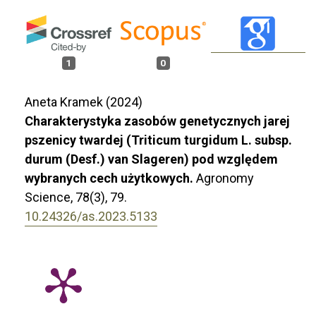
1
0
Aneta Kramek (2024)
Charakterystyka zasobów genetycznych jarej
pszenicy twardej (Triticum turgidum L. subsp.
durum (Desf.) van Slageren) pod względem
wybranych cech użytkowych.
Agronomy
Science,
78
(3),
79.
10.24326/as.2023.5133