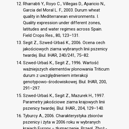
Rharrabti Y., Royo C., Villegas D., Aparicio N.,
Garcia del Moral L. F., 2003. Durum wheat
quality in Mediterranean environments. I.
Quality expression under different zones,
latitudes and water regimes across Spain.
Field Crops Res., 80, 123–131.
Segit Z., Szwed-Urbaś K., 2006. Ocena cech
jakościowych ziarna wybranych linii pszenicy
twardej. Biul. IHAR, 240/241, 75–82.
Szwed-Urbaś K., Segit Z., 1996. Wartość
ważniejszych elementów plonowania Triticum
durum z uwzględnieniem interakcji
genotypowo-środowiskowej. Biul. IHAR, 200,
291–297.
Szwed-Urbaś K., Segit Z., Mazurek H., 1997.
Parametry jakościowe ziarna krajowych linii
pszenicy twardej. Biul. IHAR., 204, 129–140.
Tyburcy A., 2006. Charakterystyka zbiorów
pszenicy i żyta w 2006 roku w wybranych
krajach Europy – tłumaczenie. Przegl. Zboż.-