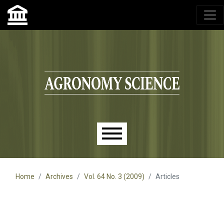
Agronomy Science, przyrodniczy lublin, czasopisma up,
czasopisma uniwersytet przyrodniczy lublin
Skip to main navigation menu
Skip to main content
Skip to site footer
Main menu
Home
Archives
Vol. 64 No. 3 (2009)
Articles