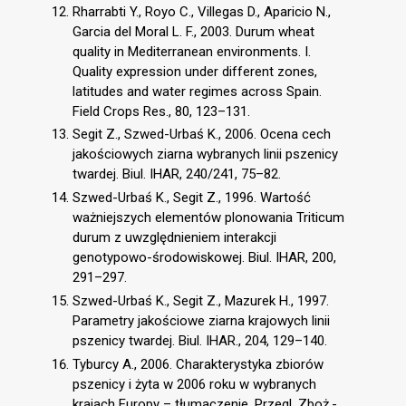
Rharrabti Y., Royo C., Villegas D., Aparicio N.,
Garcia del Moral L. F., 2003. Durum wheat
quality in Mediterranean environments. I.
Quality expression under different zones,
latitudes and water regimes across Spain.
Field Crops Res., 80, 123–131.
Segit Z., Szwed-Urbaś K., 2006. Ocena cech
jakościowych ziarna wybranych linii pszenicy
twardej. Biul. IHAR, 240/241, 75–82.
Szwed-Urbaś K., Segit Z., 1996. Wartość
ważniejszych elementów plonowania Triticum
durum z uwzględnieniem interakcji
genotypowo-środowiskowej. Biul. IHAR, 200,
291–297.
Szwed-Urbaś K., Segit Z., Mazurek H., 1997.
Parametry jakościowe ziarna krajowych linii
pszenicy twardej. Biul. IHAR., 204, 129–140.
Tyburcy A., 2006. Charakterystyka zbiorów
pszenicy i żyta w 2006 roku w wybranych
krajach Europy – tłumaczenie. Przegl. Zboż.-