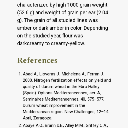
characterized by high 1000 grain weight
(52.6 g) and weight of grain per ear (2.04
g). The grain of all studied lines was
amber or dark amber in color. Depending
on the studied year, flour was
darkcreamy to creamy-yellow.
References
Abad A., Lioveras J., Michelena A., Ferran J.,
2000. Nitrogen fertilization effects on yield and
quality of durum wheat in the Ebro Halley
(Spain). Options Mediterraneennes, ser. A,
Seminaires Mediterraneennes, 40, 575–577,
Durum wheat improvement in the
Mediterranean region. New Challenges, 12–14
April, Zaragoza.
Abaye A.O., Brann D.E., Alley M.M., Griffey C.A.,