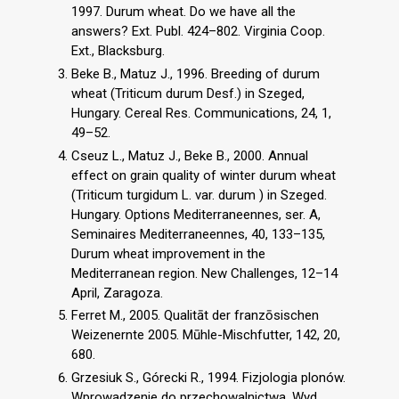
1997. Durum wheat. Do we have all the
answers? Ext. Publ. 424–802. Virginia Coop.
Ext., Blacksburg.
Beke B., Matuz J., 1996. Breeding of durum
wheat (Triticum durum Desf.) in Szeged,
Hungary. Cereal Res. Communications, 24, 1,
49–52.
Cseuz L., Matuz J., Beke B., 2000. Annual
effect on grain quality of winter durum wheat
(Triticum turgidum L. var. durum ) in Szeged.
Hungary. Options Mediterraneennes, ser. A,
Seminaires Mediterraneennes, 40, 133–135,
Durum wheat improvement in the
Mediterranean region. New Challenges, 12–14
April, Zaragoza.
Ferret M., 2005. Qualitāt der franzōsischen
Weizenernte 2005. Mūhle-Mischfutter, 142, 20,
680.
Grzesiuk S., Górecki R., 1994. Fizjologia plonów.
Wprowadzenie do przechowalnictwa. Wyd.