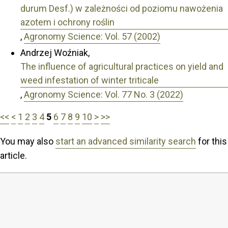
durum Desf.) w zależności od poziomu nawożenia
azotem i ochrony roślin
,
Agronomy Science: Vol. 57 (2002)
Andrzej Woźniak,
The influence of agricultural practices on yield and
weed infestation of winter triticale
,
Agronomy Science: Vol. 77 No. 3 (2022)
<<
<
1
2
3
4
5
6
7
8
9
10
>
>>
You may also
start an advanced similarity search
for this
article.