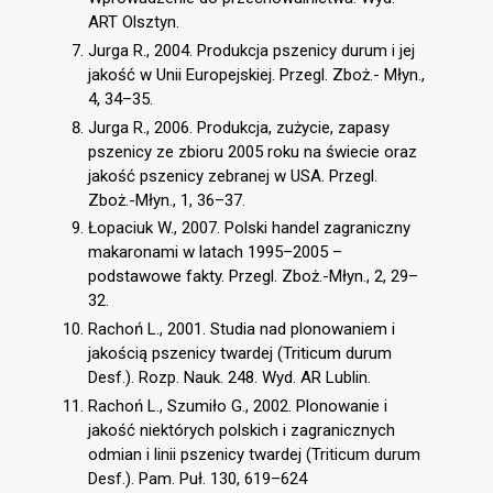
ART Olsztyn.
Jurga R., 2004. Produkcja pszenicy durum i jej
jakość w Unii Europejskiej. Przegl. Zboż.- Młyn.,
4, 34–35.
Jurga R., 2006. Produkcja, zużycie, zapasy
pszenicy ze zbioru 2005 roku na świecie oraz
jakość pszenicy zebranej w USA. Przegl.
Zboż.-Młyn., 1, 36–37.
Łopaciuk W., 2007. Polski handel zagraniczny
makaronami w latach 1995–2005 –
podstawowe fakty. Przegl. Zboż.-Młyn., 2, 29–
32.
Rachoń L., 2001. Studia nad plonowaniem i
jakością pszenicy twardej (Triticum durum
Desf.). Rozp. Nauk. 248. Wyd. AR Lublin.
Rachoń L., Szumiło G., 2002. Plonowanie i
jakość niektórych polskich i zagranicznych
odmian i linii pszenicy twardej (Triticum durum
Desf.). Pam. Puł. 130, 619–624