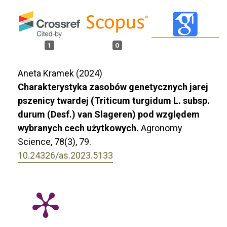
1
0
Aneta Kramek (2024)
Charakterystyka zasobów genetycznych jarej
pszenicy twardej (Triticum turgidum L. subsp.
durum (Desf.) van Slageren) pod względem
wybranych cech użytkowych.
Agronomy
Science,
78
(3),
79.
10.24326/as.2023.5133