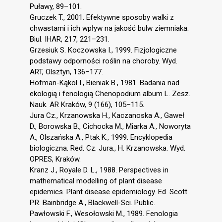
Puławy, 89–101.
Gruczek T., 2001. Efektywne sposoby walki z
chwastami i ich wpływ na jakość bulw ziemniaka.
Biul. IHAR, 217, 221–231.
Grzesiuk S. Koczowska I., 1999. Fizjologiczne
podstawy odporności roślin na choroby. Wyd.
ART, Olsztyn, 136–177.
Hofman-Kąkol I., Bieniak B., 1981. Badania nad
ekologią i fenologią Chenopodium album L. Zesz.
Nauk. AR Kraków, 9 (166), 105–115.
Jura Cz., Krzanowska H., Kaczanoska A., Gaweł
D., Borowska B., Cichocka M., Miarka A., Noworyta
A., Olszańska A., Ptak K., 1999. Encyklopedia
biologiczna. Red. Cz. Jura., H. Krzanowska. Wyd.
OPRES, Kraków.
Kranz J., Royale D. L., 1988. Perspectives in
mathematical modelling of plant disease
epidemics. Plant disease epidemiology. Ed. Scott
P.R. Bainbridge A., Blackwell-Sci. Public.
Pawłowski F., Wesołowski M., 1989. Fenologia