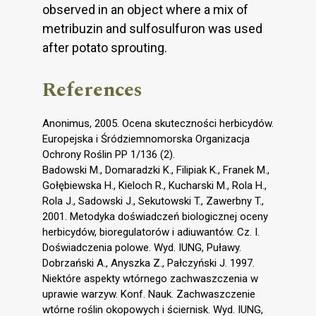
observed in an object where a mix of
metribuzin and sulfosulfuron was used
after potato sprouting.
References
Anonimus, 2005. Ocena skuteczności herbicydów.
Europejska i Śródziemnomorska Organizacja
Ochrony Roślin PP 1/136 (2).
Badowski M., Domaradzki K., Filipiak K., Franek M.,
Gołębiewska H., Kieloch R., Kucharski M., Rola H.,
Rola J., Sadowski J., Sekutowski T., Zawerbny T.,
2001. Metodyka doświadczeń biologicznej oceny
herbicydów, bioregulatorów i adiuwantów. Cz. I.
Doświadczenia polowe. Wyd. IUNG, Puławy.
Dobrzański A., Anyszka Z., Pałczyński J. 1997.
Niektóre aspekty wtórnego zachwaszczenia w
uprawie warzyw. Konf. Nauk. Zachwaszczenie
wtórne roślin okopowych i ściernisk. Wyd. IUNG,