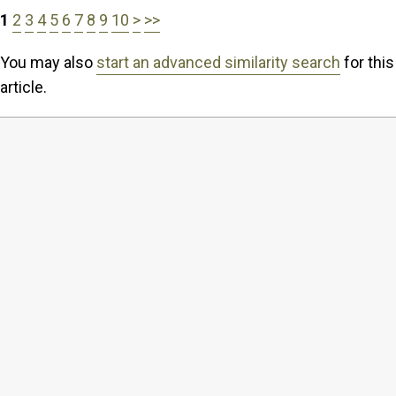
1
2
3
4
5
6
7
8
9
10
>
>>
You may also
start an advanced similarity search
for this
article.