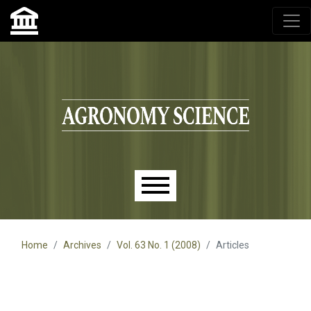
Agronomy Science, przyrodniczy lublin, czasopisma up,
czasopisma uniwersytet przyrodniczy lublin
Skip to main navigation menu
Skip to main content
Skip to site footer
Main menu
Home
Archives
Vol. 63 No. 1 (2008)
Articles