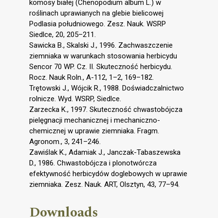
komosy białej (Chenopodium album L.) w
roślinach uprawianych na glebie bielicowej
Podlasia południowego. Zesz. Nauk. WSRP
Siedlce, 20, 205–211.
Sawicka B., Skalski J., 1996. Zachwaszczenie
ziemniaka w warunkach stosowania herbicydu
Sencor 70 WP. Cz. II. Skuteczność herbicydu.
Rocz. Nauk Roln., A-112, 1–2, 169–182.
Trętowski J., Wójcik R., 1988. Doświadczalnictwo
rolnicze. Wyd. WSRP, Siedlce.
Zarzecka K., 1997. Skuteczność chwastobójcza
pielęgnacji mechanicznej i mechaniczno-
chemicznej w uprawie ziemniaka. Fragm.
Agronom., 3, 241–246.
Zawiślak K., Adamiak J., Janczak-Tabaszewska
D., 1986. Chwastobójcza i plonotwórcza
efektywność herbicydów doglebowych w uprawie
ziemniaka. Zesz. Nauk. ART, Olsztyn, 43, 77–94.
Downloads