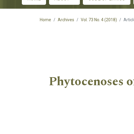
Main menu
Home
Archives
Vol. 73 No. 4 (2018)
Artic
Phytocenoses of