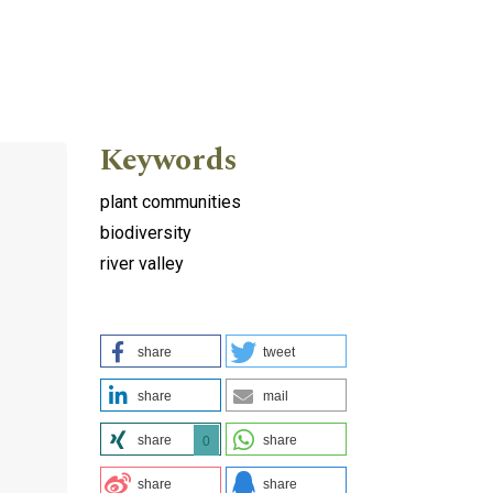
Keywords
plant communities
biodiversity
river valley
share
tweet
share
mail
share
share
0
share
share