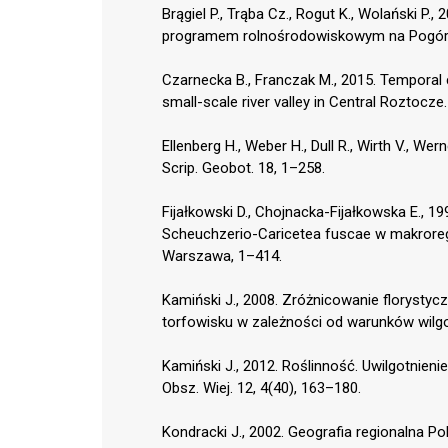
Brągiel P., Trąba Cz., Rogut K., Wolański P.
programem rolnośrodowiskowym na Pogórzu 
Czarnecka B., Franczak M., 2015. Temporal
small-scale river valley in Central Roztocze
Ellenberg H., Weber H., Dull R., Wirth V., Wer
Scrip. Geobot. 18, 1–258.
Fijałkowski D., Chojnacka-Fijałkowska E., 1
Scheuchzerio-Caricetea fuscae w makroregio
Warszawa, 1–414.
Kamiński J., 2008. Zróżnicowanie florysty
torfowisku w zależności od warunków wilgo
Kamiński J., 2012. Roślinność. Uwilgotnieni
Obsz. Wiej. 12, 4(40), 163–180.
Kondracki J., 2002. Geografia regionalna P