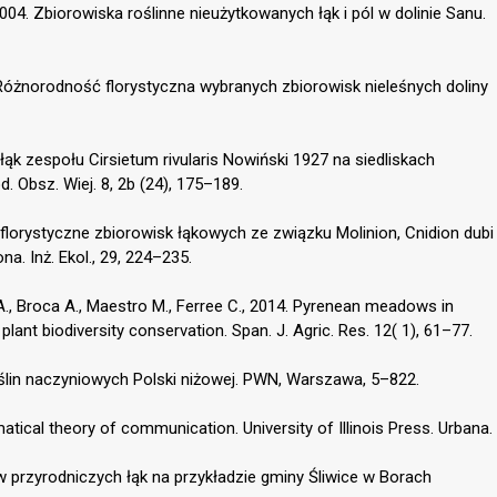
2004. Zbiorowiska roślinne nieużytkowanych łąk i pól w dolinie Sanu.
6. Różnorodność florystyczna wybranych zbiorowisk nieleśnych doliny
łąk zespołu Cirsietum rivularis Nowiński 1927 na siedliskach
 Obsz. Wiej. 8, 2b (24), 175–189.
 florystyczne zbiorowisk łąkowych ze związku Molinion, Cnidion dubi
na. Inż. Ekol., 29, 224–235.
 A., Broca A., Maestro M., Ferree C., 2014. Pyrenean meadows in
ant biodiversity conservation. Span. J. Agric. Res. 12( 1), 61–77.
oślin naczyniowych Polski niżowej. PWN, Warszawa, 5–822.
ical theory of communication. University of Illinois Press. Urbana.
w przyrodniczych łąk na przykładzie gminy Śliwice w Borach