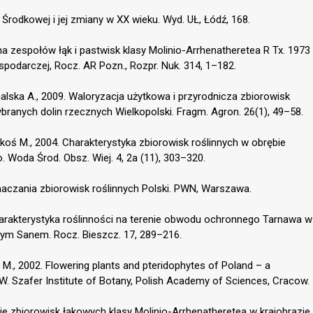
i Środkowej i jej zmiany w XX wieku. Wyd. UŁ, Łódź, 168.
a zespołów łąk i pastwisk klasy Molinio-Arrhenatheretea R Tx. 1973
podarczej, Rocz. AR Pozn., Rozpr. Nuk. 314, 1–182.
chalska A., 2009. Waloryzacja użytkowa i przyrodnicza zbiorowisk
ranych dolin rzecznych Wielkopolski. Fragm. Agron. 26(1), 49–58.
askoś M., 2004. Charakterystyka zbiorowisk roślinnych w obrębie
 Woda Środ. Obsz. Wiej. 4, 2a (11), 303–320.
aczania zbiorowisk roślinnych Polski. PWN, Warszawa.
 Charakterystyka roślinności na terenie obwodu ochronnego Tarnawa w
m Sanem. Rocz. Bieszcz. 17, 289–216.
c M., 2002. Flowering plants and pteridophytes of Poland – a
 1. W. Szafer Institute of Botany, Polish Academy of Sciences, Cracow.
nie zbiorowisk łąkowych klasy Molinio-Arrhenatheretea w krajobrazie