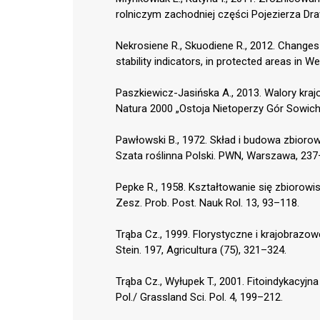
rolniczym zachodniej części Pojezierza Draw
Nekrosiene R., Skuodiene R., 2012. Change
stability indicators, in protected areas in We
Paszkiewicz-Jasińska A., 2013. Walory kra
Natura 2000 „Ostoja Nietoperzy Gór Sowich”.
Pawłowski B., 1972. Skład i budowa zbiorowi
Szata roślinna Polski. PWN, Warszawa, 237
Pepke R., 1958. Kształtowanie się zbiorow
Zesz. Prob. Post. Nauk Rol. 13, 93–118.
Trąba Cz., 1999. Florystyczne i krajobrazowe
Stein. 197, Agricultura (75), 321–324.
Trąba Cz., Wyłupek T., 2001. Fitoindykacyjn
Pol./ Grassland Sci. Pol. 4, 199–212.