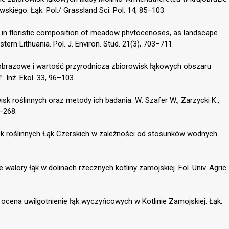
skiego. Łąk. Pol./ Grassland Sci. Pol. 14, 85–103.
s in floristic composition of meadow phvtocenoses, as landscape
stern Lithuania. Pol. J. Environ. Stud. 21(3), 703–711.
jobrazowe i wartość przyrodnicza zbiorowisk łąkowych obszaru
 Inż. Ekol. 33, 96–103.
sk roślinnych oraz metody ich badania. W: Szafer W., Zarzycki K.,
–268.
isk roślinnych Łąk Czerskich w zależności od stosunków wodnych.
 walory łąk w dolinach rzecznych kotliny zamojskiej. Fol. Univ. Agric.
a ocena uwilgotnienie łąk wyczyńcowych w Kotlinie Zamojskiej. Łąk.