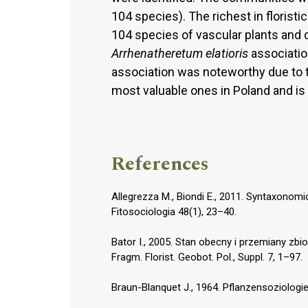
104 species). The richest in floris
104 species of vascular plants and d
Arrhenatheretum elatioris
associatio
association was noteworthy due to t
most valuable ones in Poland and is 
References
Allegrezza M., Biondi E., 2011. Syntaxonomic
Fitosociologia 48(1), 23–40.
Bator I., 2005. Stan obecny i przemiany zbi
Fragm. Florist. Geobot. Pol., Suppl. 7, 1–97.
Braun-Blanquet J., 1964. Pflanzensoziologie