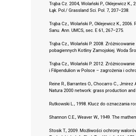
Trąba Cz. 2004, Wolański P., Oklejewicz K., 
Łąk. Pol./ Grassland Sci. Pol. 7, 207–238.
Trąba Cz., Wolański P., Oklejewicz K., 200
Sanu. Ann. UMCS, sec. E 61, 267–275.
Trąba Cz., Wolański P. 2008. Zróżnicowanie 
pobagiennych Kotliny Zamojskiej. Woda Środ.
Trąba Cz., Wolański P. 2012. Zróżnicowanie
i Filipendulion w Polsce – zagrożenia i ochro
Reine R., Barrantes O., Chocarro C., Jmirez
Natura 2000 network: grass production and pl
Rutkowski L., 1998. Klucz do oznaczania r
Shannon C.E., Weaver W., 1949. The mathemat
Stosik T., 2009. Możliwości ochrony waloró