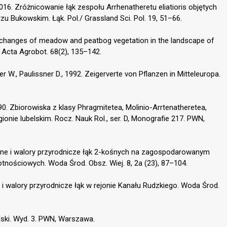
, 2016. Zróżnicowanie łąk zespołu Arrhenatheretu eliatioris objętych
Bukowskim. Łąk. Pol./ Grassland Sci. Pol. 19, 51–66.
 changes of meadow and peatbog vegetation in the landscape of
. Acta Agrobot. 68(2), 135–142.
ner W., Paulissner D., 1992. Zeigerverte von Pflanzen in Mitteleuropa.
990. Zbiorowiska z klasy Phragmitetea, Molinio-Arrtenatheretea,
nie lubelskim. Rocz. Nauk Rol., ser. D, Monografie 217. PWN,
czne i walory przyrodnicze łąk 2-kośnych na zagospodarowanym
tnościowych. Woda Środ. Obsz. Wiej. 8, 2a (23), 87–104.
e i walory przyrodnicze łąk w rejonie Kanału Rudzkiego. Woda Środ.
olski. Wyd. 3. PWN, Warszawa.