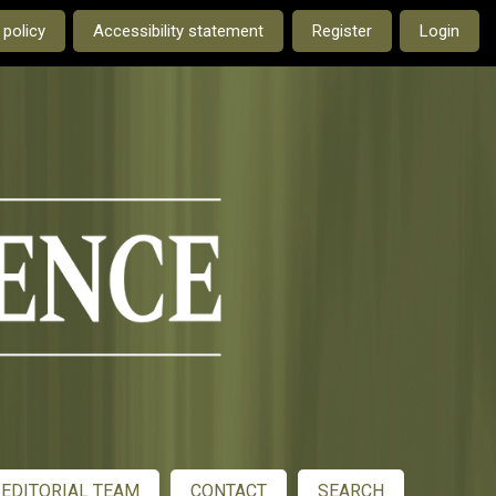
e current language is:
 policy
Accessibility statement
Register
Login
EDITORIAL TEAM
CONTACT
SEARCH