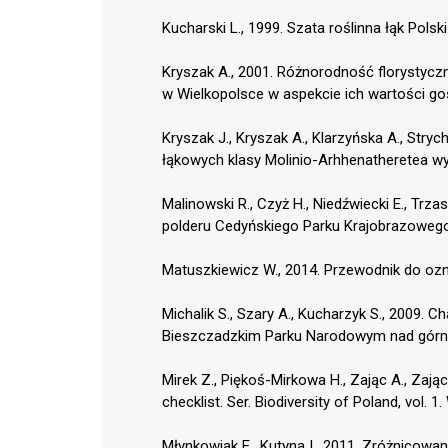
Kucharski L., 1999. Szata roślinna łąk Polsk
Kryszak A., 2001. Różnorodność florystyczn
w Wielkopolsce w aspekcie ich wartości gos
Kryszak J., Kryszak A., Klarzyńska A., Stry
łąkowych klasy Molinio-Arhhenatheretea wyb
Malinowski R., Czyż H., Niedźwiecki E., Trz
polderu Cedyńskiego Parku Krajobrazowego.
Matuszkiewicz W., 2014. Przewodnik do ozn
Michalik S., Szary A., Kucharzyk S., 2009.
Bieszczadzkim Parku Narodowym nad górny
Mirek Z., Piękoś-Mirkowa H., Zając A., Zają
checklist. Ser. Biodiversity of Poland, vol.
Młynkowiak E., Kutyna I., 2011. Zróżnicowa