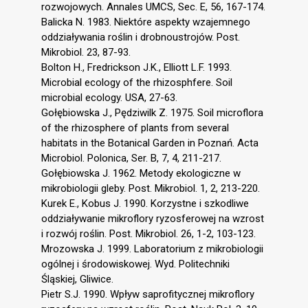
rozwojowych. Annales UMCS, Sec. E, 56, 167-174.
Balicka N. 1983. Niektóre aspekty wzajemnego
oddziaływania roślin i drobnoustrojów. Post.
Mikrobiol. 23, 87-93.
Bolton H., Fredrickson J.K., Elliott L.F. 1993.
Microbial ecology of the rhizosphfere. Soil
microbial ecology. USA, 27-63.
Gołębiowska J., Pędziwilk Z. 1975. Soil microflora
of the rhizosphere of plants from several
habitats in the Botanical Garden in Poznań. Acta
Microbiol. Polonica, Ser. B, 7, 4, 211-217.
Gołębiowska J. 1962. Metody ekologiczne w
mikrobiologii gleby. Post. Mikrobiol. 1, 2, 213-220.
Kurek E., Kobus J. 1990. Korzystne i szkodliwe
oddziaływanie mikroflory ryzosferowej na wzrost
i rozwój roślin. Post. Mikrobiol. 26, 1-2, 103-123.
Mrozowska J. 1999. Laboratorium z mikrobiologii
ogólnej i środowiskowej. Wyd. Politechniki
Śląskiej, Gliwice.
Pietr S.J. 1990. Wpływ saprofitycznej mikroflory