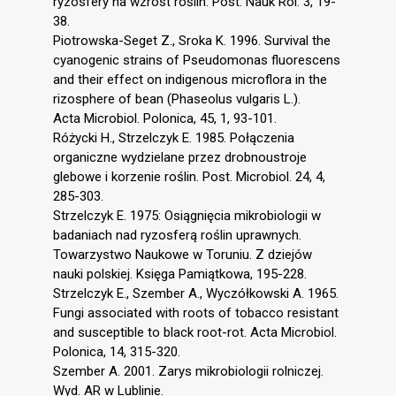
ryzosfery na wzrost roślin. Post. Nauk Rol. 3, 19-
38.
Piotrowska-Seget Z., Sroka K. 1996. Survival the
cyanogenic strains of Pseudomonas fluorescens
and their effect on indigenous microflora in the
rizosphere of bean (Phaseolus vulgaris L.).
Acta Microbiol. Polonica, 45, 1, 93-101.
Różycki H., Strzelczyk E. 1985. Połączenia
organiczne wydzielane przez drobnoustroje
glebowe i korzenie roślin. Post. Microbiol. 24, 4,
285-303.
Strzelczyk E. 1975: Osiągnięcia mikrobiologii w
badaniach nad ryzosferą roślin uprawnych.
Towarzystwo Naukowe w Toruniu. Z dziejów
nauki polskiej. Księga Pamiątkowa, 195-228.
Strzelczyk E., Szember A., Wyczółkowski A. 1965.
Fungi associated with roots of tobacco resistant
and susceptible to black root-rot. Acta Microbiol.
Polonica, 14, 315-320.
Szember A. 2001. Zarys mikrobiologii rolniczej.
Wyd. AR w Lublinie.