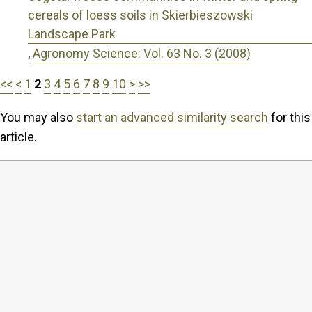
cereals of loess soils in Skierbieszowski
Landscape Park
,
Agronomy Science: Vol. 63 No. 3 (2008)
<<
<
1
2
3
4
5
6
7
8
9
10
>
>>
You may also
start an advanced similarity search
for this
article.