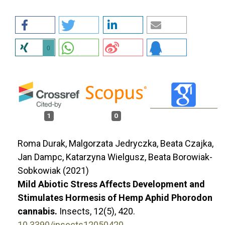
0
1
0
Roma Durak, Malgorzata Jedryczka, Beata Czajka,
Jan Dampc, Katarzyna Wielgusz, Beata Borowiak-
Sobkowiak (2021)
Mild Abiotic Stress Affects Development and
Stimulates Hormesis of Hemp Aphid Phorodon
cannabis.
Insects,
12
(5),
420.
10.3390/insects12050420