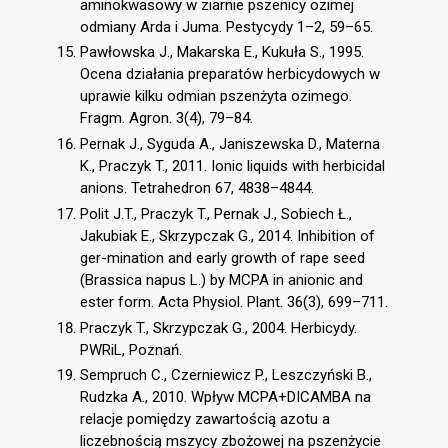
aminokwasowy w ziarnie pszenicy ozimej
odmiany Arda i Juma. Pestycydy 1–2, 59–65.
Pawłowska J., Makarska E., Kukuła S., 1995.
Ocena działania preparatów herbicydowych w
uprawie kilku odmian pszenżyta ozimego.
Fragm. Agron. 3(4), 79–84.
Pernak J., Syguda A., Janiszewska D., Materna
K., Praczyk T., 2011. Ionic liquids with herbicidal
anions. Tetrahedron 67, 4838–4844.
Polit J.T., Praczyk T., Pernak J., Sobiech Ł.,
Jakubiak E., Skrzypczak G., 2014. Inhibition of
ger-mination and early growth of rape seed
(Brassica napus L.) by MCPA in anionic and
ester form. Acta Physiol. Plant. 36(3), 699–711.
Praczyk T., Skrzypczak G., 2004. Herbicydy.
PWRiL, Poznań.
Sempruch C., Czerniewicz P., Leszczyński B.,
Rudzka A., 2010. Wpływ MCPA+DICAMBA na
relacje pomiędzy zawartością azotu a
liczebnością mszycy zbożowej na pszenżycie