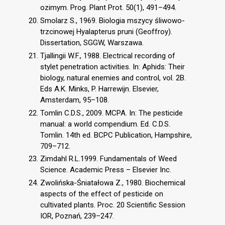
ozimym. Prog. Plant Prot. 50(1), 491–494.
Smolarz S., 1969. Biologia mszycy śliwowo-
trzcinowej Hyalapterus pruni (Geoffroy).
Dissertation, SGGW, Warszawa.
Tjallingii W.F., 1988. Electrical recording of
stylet penetration activities. In: Aphids: Their
biology, natural enemies and control, vol. 2B.
Eds A.K. Minks, P. Harrewijn. Elsevier,
Amsterdam, 95–108.
Tomlin C.D.S., 2009. MCPA. In: The pesticide
manual: a world compendium. Ed. C.D.S.
Tomlin. 14th ed. BCPC Publication, Hampshire,
709–712.
Zimdahl R.L.1999. Fundamentals of Weed
Science. Academic Press – Elsevier Inc.
Zwolińska-Śniatałowa Z., 1980. Biochemical
aspects of the effect of pesticide on
cultivated plants. Proc. 20 Scientific Session
IOR, Poznań, 239–247.