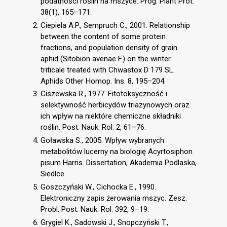
podatności roślin na mszyce. Prog. Plant Prot.
38(1), 165–171.
Ciepiela A.P., Sempruch C., 2001. Relationship
between the content of some protein
fractions, and population density of grain
aphid (Sitobion avenae F.) on the winter
triticale treated with Chwastox D 179 SL.
Aphids Other Homop. Ins. 8, 195–204.
Ciszewska R., 1977. Fitotoksyczność i
selektywność herbicydów triazynowych oraz
ich wpływ na niektóre chemiczne składniki
roślin. Post. Nauk. Rol. 2, 61–76.
Goławska S., 2005. Wpływ wybranych
metabolitów lucerny na biologię Acyrtosiphon
pisum Harris. Dissertation, Akademia Podlaska,
Siedlce.
Goszczyński W., Cichocka E., 1990.
Elektroniczny zapis żerowania mszyc. Zesz.
Probl. Post. Nauk. Rol. 392, 9–19.
Grygiel K., Sadowski J., Snopczyński T.,