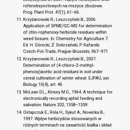
rofenoksyoctowych na mszyce zbożowe.
Prog. Plant Prot. 47(1), 61–66.
Krzyżanowski R., Leszczyński B., 2006.
Application of SPME/GC-MS for determination
of chlo-rophenoxy herbicide residues within
weed tissues. In: Chemistry for Agriculture 7.
Ed. H. Górecki, Z. Dobrzański, P. Kafarski.
Czech-Pol-Trade, Prague-Brussels, 967–971.
Krzyżanowski R., Leszczyński B., 2007.
Determination of (4-chloro-2-methyl-
phenoxy)acetic acid residues in soil under
cereal cultivation of winter wheat. EJPAU, ser.
Biology 10(4), art. 40.
McLean D.L., Kinsey M.G., 1964. A technique for
electronically recording aphid feeding and
salivation. Nature 202, 1358–1359.
Ostapczuk E., Rola H., Sykut A., Nowicka B.,
1997. Wpływ herbicydów stosowanych w
różnych terminach na zawartość białka i skład