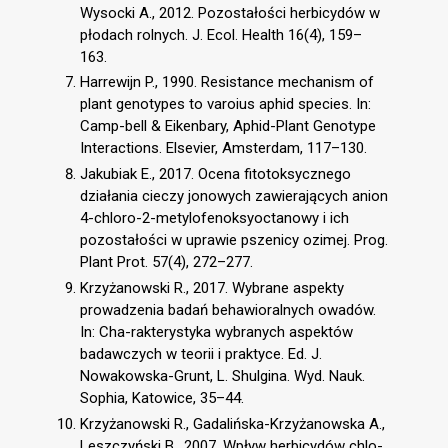
Wysocki A., 2012. Pozostałości herbicydów w
płodach rolnych. J. Ecol. Health 16(4), 159–
163.
Harrewijn P., 1990. Resistance mechanism of
plant genotypes to varoius aphid species. In:
Camp-bell & Eikenbary, Aphid-Plant Genotype
Interactions. Elsevier, Amsterdam, 117–130.
Jakubiak E., 2017. Ocena fitotoksycznego
działania cieczy jonowych zawierających anion
4-chloro-2-metylofenoksyoctanowy i ich
pozostałości w uprawie pszenicy ozimej. Prog.
Plant Prot. 57(4), 272–277.
Krzyżanowski R., 2017. Wybrane aspekty
prowadzenia badań behawioralnych owadów.
In: Cha-rakterystyka wybranych aspektów
badawczych w teorii i praktyce. Ed. J.
Nowakowska-Grunt, L. Shulgina. Wyd. Nauk.
Sophia, Katowice, 35–44.
Krzyżanowski R., Gadalińska-Krzyżanowska A.,
Leszczyński B., 2007. Wpływ herbicydów chlo-