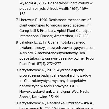
Wysocki A., 2012. Pozostałości herbicydów w
płodach rolnych. J. Ecol. Health 16(4), 159–
163.
Harrewijn P., 1990. Resistance mechanism of
plant genotypes to varoius aphid species. In:
Camp-bell & Eikenbary, Aphid-Plant Genotype
Interactions. Elsevier, Amsterdam, 117–130.
Jakubiak E., 2017. Ocena fitotoksycznego
działania cieczy jonowych zawierających anion
4-chloro-2-metylofenoksyoctanowy i ich
pozostałości w uprawie pszenicy ozimej. Prog.
Plant Prot. 57(4), 272–277.
Krzyżanowski R., 2017. Wybrane aspekty
prowadzenia badań behawioralnych owadów.
In: Cha-rakterystyka wybranych aspektów
badawczych w teorii i praktyce. Ed. J.
Nowakowska-Grunt, L. Shulgina. Wyd. Nauk.
Sophia, Katowice, 35–44.
Krzyżanowski R., Gadalińska-Krzyżanowska A.,
Leszczyński B., 2007. Wpływ herbicydów chlo-