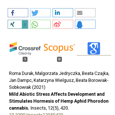
0
1
0
Roma Durak, Malgorzata Jedryczka, Beata Czajka,
Jan Dampc, Katarzyna Wielgusz, Beata Borowiak-
Sobkowiak (2021)
Mild Abiotic Stress Affects Development and
Stimulates Hormesis of Hemp Aphid Phorodon
cannabis.
Insects,
12
(5),
420.
10.3390/insects12050420