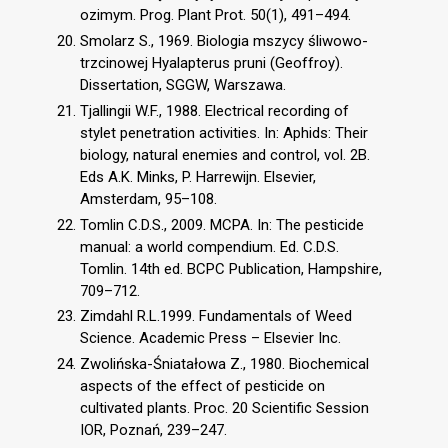
ozimym. Prog. Plant Prot. 50(1), 491–494.
Smolarz S., 1969. Biologia mszycy śliwowo-
trzcinowej Hyalapterus pruni (Geoffroy).
Dissertation, SGGW, Warszawa.
Tjallingii W.F., 1988. Electrical recording of
stylet penetration activities. In: Aphids: Their
biology, natural enemies and control, vol. 2B.
Eds A.K. Minks, P. Harrewijn. Elsevier,
Amsterdam, 95–108.
Tomlin C.D.S., 2009. MCPA. In: The pesticide
manual: a world compendium. Ed. C.D.S.
Tomlin. 14th ed. BCPC Publication, Hampshire,
709–712.
Zimdahl R.L.1999. Fundamentals of Weed
Science. Academic Press – Elsevier Inc.
Zwolińska-Śniatałowa Z., 1980. Biochemical
aspects of the effect of pesticide on
cultivated plants. Proc. 20 Scientific Session
IOR, Poznań, 239–247.