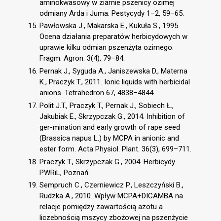
aminokwasowy w ziarnie pszenicy ozimej
odmiany Arda i Juma. Pestycydy 1–2, 59–65.
Pawłowska J., Makarska E., Kukuła S., 1995.
Ocena działania preparatów herbicydowych w
uprawie kilku odmian pszenżyta ozimego.
Fragm. Agron. 3(4), 79–84.
Pernak J., Syguda A., Janiszewska D., Materna
K., Praczyk T., 2011. Ionic liquids with herbicidal
anions. Tetrahedron 67, 4838–4844.
Polit J.T., Praczyk T., Pernak J., Sobiech Ł.,
Jakubiak E., Skrzypczak G., 2014. Inhibition of
ger-mination and early growth of rape seed
(Brassica napus L.) by MCPA in anionic and
ester form. Acta Physiol. Plant. 36(3), 699–711.
Praczyk T., Skrzypczak G., 2004. Herbicydy.
PWRiL, Poznań.
Sempruch C., Czerniewicz P., Leszczyński B.,
Rudzka A., 2010. Wpływ MCPA+DICAMBA na
relacje pomiędzy zawartością azotu a
liczebnością mszycy zbożowej na pszenżycie