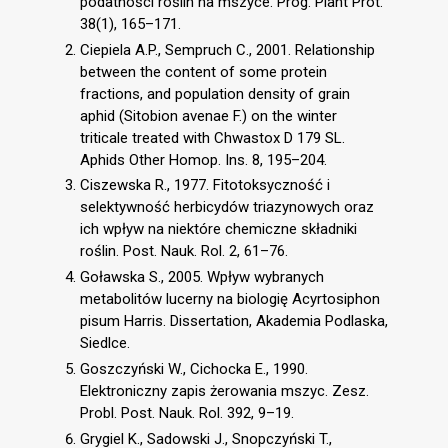
podatności roślin na mszyce. Prog. Plant Prot.
38(1), 165–171.
Ciepiela A.P., Sempruch C., 2001. Relationship
between the content of some protein
fractions, and population density of grain
aphid (Sitobion avenae F.) on the winter
triticale treated with Chwastox D 179 SL.
Aphids Other Homop. Ins. 8, 195–204.
Ciszewska R., 1977. Fitotoksyczność i
selektywność herbicydów triazynowych oraz
ich wpływ na niektóre chemiczne składniki
roślin. Post. Nauk. Rol. 2, 61–76.
Goławska S., 2005. Wpływ wybranych
metabolitów lucerny na biologię Acyrtosiphon
pisum Harris. Dissertation, Akademia Podlaska,
Siedlce.
Goszczyński W., Cichocka E., 1990.
Elektroniczny zapis żerowania mszyc. Zesz.
Probl. Post. Nauk. Rol. 392, 9–19.
Grygiel K., Sadowski J., Snopczyński T.,