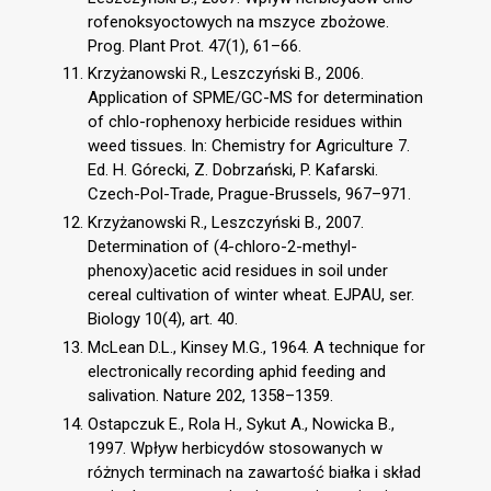
rofenoksyoctowych na mszyce zbożowe.
Prog. Plant Prot. 47(1), 61–66.
Krzyżanowski R., Leszczyński B., 2006.
Application of SPME/GC-MS for determination
of chlo-rophenoxy herbicide residues within
weed tissues. In: Chemistry for Agriculture 7.
Ed. H. Górecki, Z. Dobrzański, P. Kafarski.
Czech-Pol-Trade, Prague-Brussels, 967–971.
Krzyżanowski R., Leszczyński B., 2007.
Determination of (4-chloro-2-methyl-
phenoxy)acetic acid residues in soil under
cereal cultivation of winter wheat. EJPAU, ser.
Biology 10(4), art. 40.
McLean D.L., Kinsey M.G., 1964. A technique for
electronically recording aphid feeding and
salivation. Nature 202, 1358–1359.
Ostapczuk E., Rola H., Sykut A., Nowicka B.,
1997. Wpływ herbicydów stosowanych w
różnych terminach na zawartość białka i skład