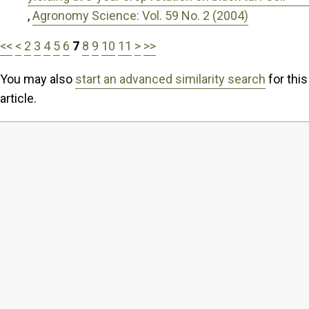
,
Agronomy Science: Vol. 59 No. 2 (2004)
<<
<
2
3
4
5
6
7
8
9
10
11
>
>>
You may also
start an advanced similarity search
for this
article.