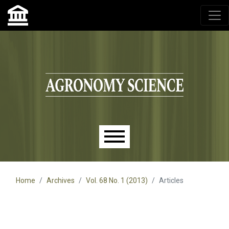
Agronomy Science, przyrodniczy lublin, czasopisma up,
czasopisma uniwersytet przyrodniczy lublin
Skip to main navigation menu
Skip to main content
Skip to site footer
Main menu
Home
Archives
Vol. 68 No. 1 (2013)
Articles