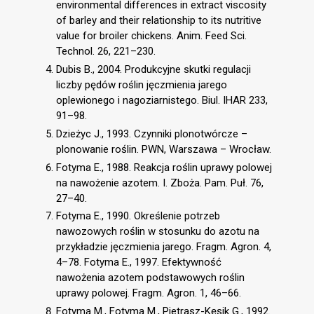
environmental differences in extract viscosity
of barley and their relationship to its nutritive
value for broiler chickens. Anim. Feed Sci.
Technol. 26, 221–230.
Dubis B., 2004. Produkcyjne skutki regulacji
liczby pędów roślin jęczmienia jarego
oplewionego i nagoziarnistego. Biul. IHAR 233,
91–98.
Dzieżyc J., 1993. Czynniki plonotwórcze –
plonowanie roślin. PWN, Warszawa – Wrocław.
Fotyma E., 1988. Reakcja roślin uprawy polowej
na nawożenie azotem. I. Zboża. Pam. Puł. 76,
27–40.
Fotyma E., 1990. Określenie potrzeb
nawozowych roślin w stosunku do azotu na
przykładzie jęczmienia jarego. Fragm. Agron. 4,
4–78. Fotyma E., 1997. Efektywność
nawożenia azotem podstawowych roślin
uprawy polowej. Fragm. Agron. 1, 46–66.
Fotyma M., Fotyma M., Pietrasz-Kęsik G., 1992.