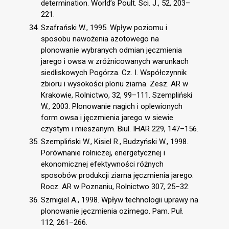
determination. World’s Poult. Sci. J., 52, 203–
221.
Szafrański W., 1995. Wpływ poziomu i
sposobu nawożenia azotowego na
plonowanie wybranych odmian jęczmienia
jarego i owsa w zróżnicowanych warunkach
siedliskowych Pogórza. Cz. I. Współczynnik
zbioru i wysokości plonu ziarna. Zesz. AR w
Krakowie, Rolnictwo, 32, 99–111. Szempliński
W., 2003. Plonowanie nagich i oplewionych
form owsa i jęczmienia jarego w siewie
czystym i mieszanym. Biul. IHAR 229, 147–156.
Szempliński W., Kisiel R., Budzyński W., 1998.
Porównanie rolniczej, energetycznej i
ekonomicznej efektywności różnych
sposobów produkcji ziarna jęczmienia jarego.
Rocz. AR w Poznaniu, Rolnictwo 307, 25–32.
Szmigiel A., 1998. Wpływ technologii uprawy na
plonowanie jęczmienia ozimego. Pam. Puł.
112, 261–266.