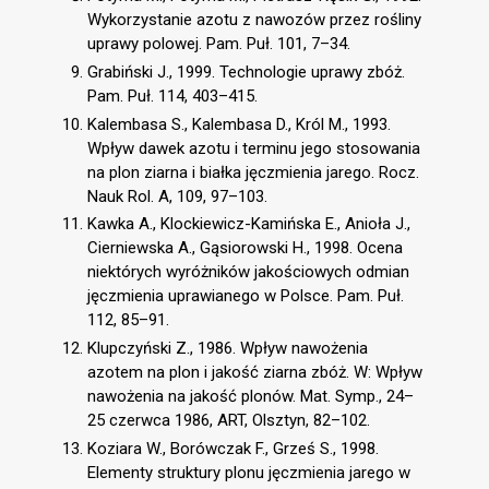
Wykorzystanie azotu z nawozów przez rośliny
uprawy polowej. Pam. Puł. 101, 7–34.
Grabiński J., 1999. Technologie uprawy zbóż.
Pam. Puł. 114, 403–415.
Kalembasa S., Kalembasa D., Król M., 1993.
Wpływ dawek azotu i terminu jego stosowania
na plon ziarna i białka jęczmienia jarego. Rocz.
Nauk Rol. A, 109, 97–103.
Kawka A., Klockiewicz-Kamińska E., Anioła J.,
Cierniewska A., Gąsiorowski H., 1998. Ocena
niektórych wyróżników jakościowych odmian
jęczmienia uprawianego w Polsce. Pam. Puł.
112, 85–91.
Klupczyński Z., 1986. Wpływ nawożenia
azotem na plon i jakość ziarna zbóż. W: Wpływ
nawożenia na jakość plonów. Mat. Symp., 24–
25 czerwca 1986, ART, Olsztyn, 82–102.
Koziara W., Borówczak F., Grześ S., 1998.
Elementy struktury plonu jęczmienia jarego w