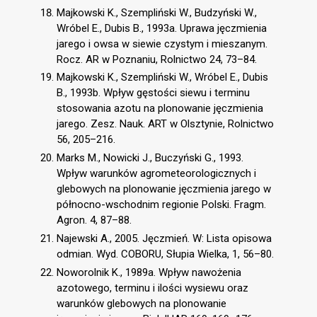
Majkowski K., Szempliński W., Budzyński W.,
Wróbel E., Dubis B., 1993a. Uprawa jęczmienia
jarego i owsa w siewie czystym i mieszanym.
Rocz. AR w Poznaniu, Rolnictwo 24, 73–84.
Majkowski K., Szempliński W., Wróbel E., Dubis
B., 1993b. Wpływ gęstości siewu i terminu
stosowania azotu na plonowanie jęczmienia
jarego. Zesz. Nauk. ART w Olsztynie, Rolnictwo
56, 205–216.
Marks M., Nowicki J., Buczyński G., 1993.
Wpływ warunków agrometeorologicznych i
glebowych na plonowanie jęczmienia jarego w
północno-wschodnim regionie Polski. Fragm.
Agron. 4, 87–88.
Najewski A., 2005. Jęczmień. W: Lista opisowa
odmian. Wyd. COBORU, Słupia Wielka, 1, 56–80.
Noworolnik K., 1989a. Wpływ nawożenia
azotowego, terminu i ilości wysiewu oraz
warunków glebowych na plonowanie