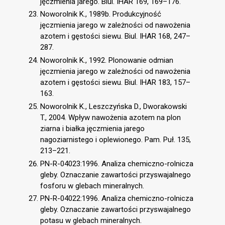
jęczmienia jarego. Biul. IHAR 169, 169–176.
Noworolnik K., 1989b. Produkcyjność
jęczmienia jarego w zależności od nawożenia
azotem i gęstości siewu. Biul. IHAR 168, 247–
287.
Noworolnik K., 1992. Plonowanie odmian
jęczmienia jarego w zależności od nawożenia
azotem i gęstości siewu. Biul. IHAR 183, 157–
163.
Noworolnik K., Leszczyńska D., Dworakowski
T., 2004. Wpływ nawożenia azotem na plon
ziarna i białka jęczmienia jarego
nagoziarnistego i oplewionego. Pam. Puł. 135,
213–221.
PN-R-04023:1996. Analiza chemiczno-rolnicza
gleby. Oznaczanie zawartości przyswajalnego
fosforu w glebach mineralnych.
PN-R-04022:1996. Analiza chemiczno-rolnicza
gleby. Oznaczanie zawartości przyswajalnego
potasu w glebach mineralnych.