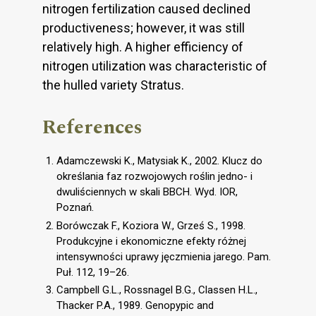
nitrogen fertilization caused declined
productiveness; however, it was still
relatively high. A higher efficiency of
nitrogen utilization was characteristic of
the hulled variety Stratus.
References
Adamczewski K., Matysiak K., 2002. Klucz do
określania faz rozwojowych roślin jedno- i
dwuliściennych w skali BBCH. Wyd. IOR,
Poznań.
Borówczak F., Koziora W., Grześ S., 1998.
Produkcyjne i ekonomiczne efekty różnej
intensywności uprawy jęczmienia jarego. Pam.
Puł. 112, 19–26.
Campbell G.L., Rossnagel B.G., Classen H.L.,
Thacker P.A., 1989. Genopypic and