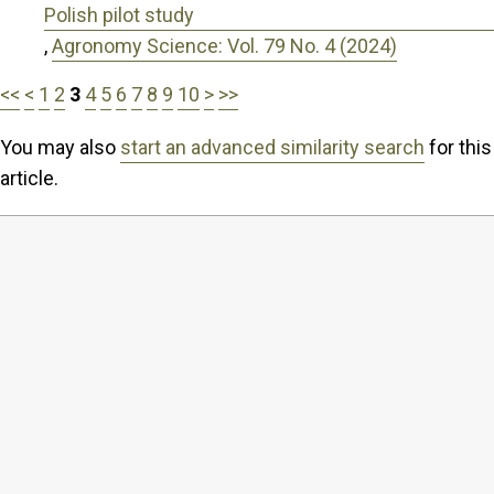
Polish pilot study
,
Agronomy Science: Vol. 79 No. 4 (2024)
<<
<
1
2
3
4
5
6
7
8
9
10
>
>>
You may also
start an advanced similarity search
for this
article.