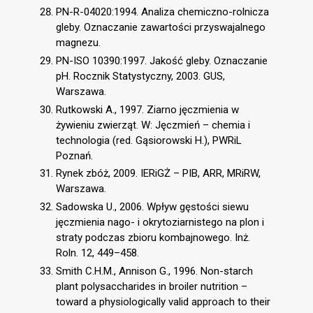
PN-R-04020:1994. Analiza chemiczno-rolnicza
gleby. Oznaczanie zawartości przyswajalnego
magnezu.
PN-ISO 10390:1997. Jakość gleby. Oznaczanie
pH. Rocznik Statystyczny, 2003. GUS,
Warszawa.
Rutkowski A., 1997. Ziarno jęczmienia w
żywieniu zwierząt. W: Jęczmień – chemia i
technologia (red. Gąsiorowski H.), PWRiL
Poznań.
Rynek zbóż, 2009. IERiGŻ – PIB, ARR, MRiRW,
Warszawa.
Sadowska U., 2006. Wpływ gęstości siewu
jęczmienia nago- i okrytoziarnistego na plon i
straty podczas zbioru kombajnowego. Inż.
Roln. 12, 449–458.
Smith C.H.M., Annison G., 1996. Non-starch
plant polysaccharides in broiler nutrition –
toward a physiologically valid approach to their