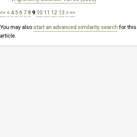
<<
<
4
5
6
7
8
9
10
11
12
13
>
>>
You may also
start an advanced similarity search
for this
article.