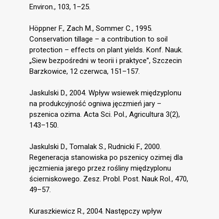
Environ., 103, 1–25.
Höppner F., Zach M., Sommer C., 1995.
Conservation tillage – a contribution to soil
protection – effects on plant yields. Konf. Nauk.
„Siew bezpośredni w teorii i praktyce”, Szczecin
Barzkowice, 12 czerwca, 151–157.
Jaskulski D., 2004. Wpływ wsiewek międzyplonu
na produkcyjność ogniwa jęczmień jary –
pszenica ozima. Acta Sci. Pol., Agricultura 3(2),
143–150.
Jaskulski D., Tomalak S., Rudnicki F., 2000.
Regeneracja stanowiska po pszenicy ozimej dla
jęczmienia jarego przez rośliny międzyplonu
ścierniskowego. Zesz. Probl. Post. Nauk Rol., 470,
49–57.
Kuraszkiewicz R., 2004. Następczy wpływ