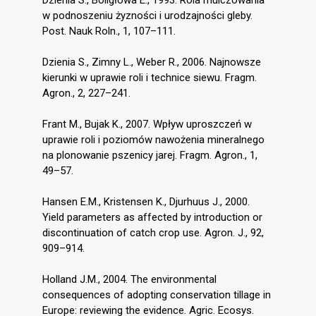
w podnoszeniu żyzności i urodzajności gleby.
Post. Nauk Roln., 1, 107–111.
Dzienia S., Zimny L., Weber R., 2006. Najnowsze
kierunki w uprawie roli i technice siewu. Fragm.
Agron., 2, 227–241.
Frant M., Bujak K., 2007. Wpływ uproszczeń w
uprawie roli i poziomów nawożenia mineralnego
na plonowanie pszenicy jarej. Fragm. Agron., 1,
49–57.
Hansen E.M., Kristensen K., Djurhuus J., 2000.
Yield parameters as affected by introduction or
discontinuation of catch crop use. Agron. J., 92,
909–914.
Holland J.M., 2004. The environmental
consequences of adopting conservation tillage in
Europe: reviewing the evidence. Agric. Ecosys.