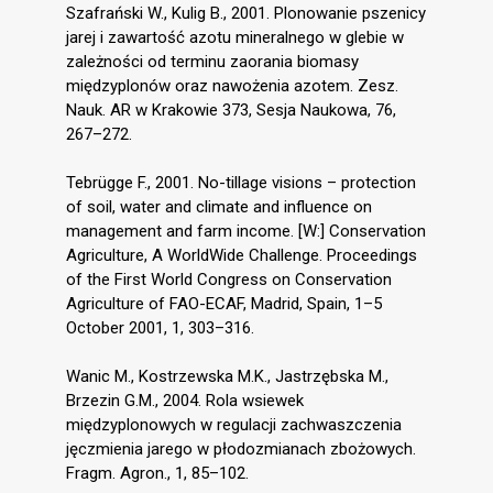
Szafrański W., Kulig B., 2001. Plonowanie pszenicy
jarej i zawartość azotu mineralnego w glebie w
zależności od terminu zaorania biomasy
międzyplonów oraz nawożenia azotem. Zesz.
Nauk. AR w Krakowie 373, Sesja Naukowa, 76,
267–272.
Tebrügge F., 2001. No-tillage visions – protection
of soil, water and climate and influence on
management and farm income. [W:] Conservation
Agriculture, A WorldWide Challenge. Proceedings
of the First World Congress on Conservation
Agriculture of FAO-ECAF, Madrid, Spain, 1–5
October 2001, 1, 303–316.
Wanic M., Kostrzewska M.K., Jastrzębska M.,
Brzezin G.M., 2004. Rola wsiewek
międzyplonowych w regulacji zachwaszczenia
jęczmienia jarego w płodozmianach zbożowych.
Fragm. Agron., 1, 85–102.