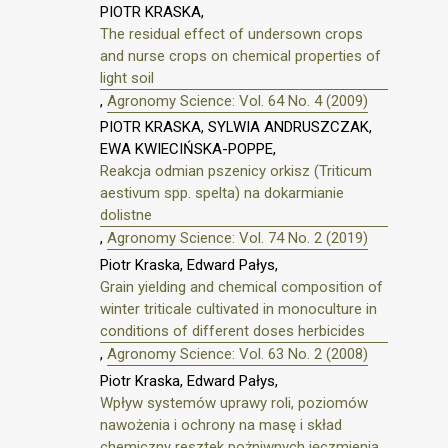
PIOTR KRASKA,
The residual effect of undersown crops
and nurse crops on chemical properties of
light soil
,
Agronomy Science: Vol. 64 No. 4 (2009)
PIOTR KRASKA, SYLWIA ANDRUSZCZAK,
EWA KWIECIŃSKA-POPPE,
Reakcja odmian pszenicy orkisz (Triticum
aestivum spp. spelta) na dokarmianie
dolistne
,
Agronomy Science: Vol. 74 No. 2 (2019)
Piotr Kraska, Edward Pałys,
Grain yielding and chemical composition of
winter triticale cultivated in monoculture in
conditions of different doses herbicides
,
Agronomy Science: Vol. 63 No. 2 (2008)
Piotr Kraska, Edward Pałys,
Wpływ systemów uprawy roli, poziomów
nawożenia i ochrony na masę i skład
chemiczny resztek pożniwnych jęczmienia