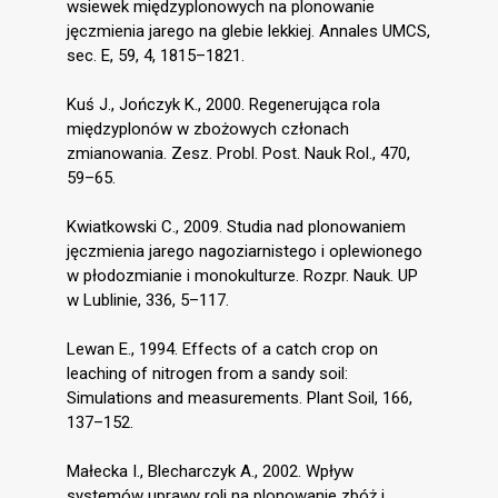
wsiewek międzyplonowych na plonowanie
jęczmienia jarego na glebie lekkiej. Annales UMCS,
sec. E, 59, 4, 1815–1821.
Kuś J., Jończyk K., 2000. Regenerująca rola
międzyplonów w zbożowych członach
zmianowania. Zesz. Probl. Post. Nauk Rol., 470,
59–65.
Kwiatkowski C., 2009. Studia nad plonowaniem
jęczmienia jarego nagoziarnistego i oplewionego
w płodozmianie i monokulturze. Rozpr. Nauk. UP
w Lublinie, 336, 5–117.
Lewan E., 1994. Effects of a catch crop on
leaching of nitrogen from a sandy soil:
Simulations and measurements. Plant Soil, 166,
137–152.
Małecka I., Blecharczyk A., 2002. Wpływ
systemów uprawy roli na plonowanie zbóż i