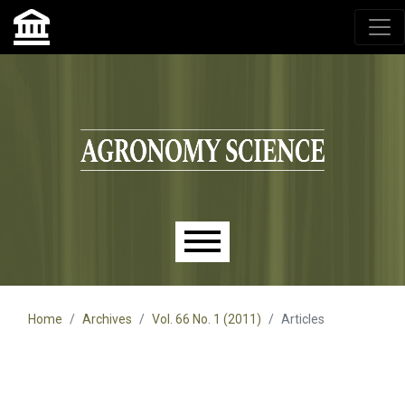
Agronomy Science, przyrodniczy lublin, czasopisma up,
czasopisma uniwersytet przyrodniczy lublin
Skip to main navigation menu
Skip to main content
Skip to site footer
Main menu
Home
Archives
Vol. 66 No. 1 (2011)
Articles