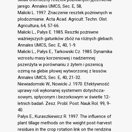
jarego. Annales UMCS, Sec. E, 58,
Malicki L. 1997. Znaczenie resztek pożniwnych w
płodozmianie. Acta Acad. Agricult. Techn. Olst.
Agricultura, 64, 57-66.
Malicki L., Pałys E. 1985. Resztki pożniwne
ważniejszych gatunków zbóż na różnych glebach.
Annales UMCS, Sec. E, 40, 1-9.
Malicki L., Pałys E., Tarkowski Cz. 1985. Dynamika
wzrostu masy korzeniowej i nadziemnej
pszenżyta w porównaniu z żytem i pszenicą
ozimą na glebie płowej wytworzonej z lessów.
Annales UMCS, Sec. E, 40, 21-32.
Niewiadomski W., Nowicki J. 1970. Efektywność
uprawy roli wykonanej systemem dotychcza-
sowym, spłyconym i bezorkowym w świetle 12-
letnich badań. Zesz. Probl. Post. Nauk Rol. 99, 9-
40.
Pałys E., Kuraszkiewicz R. 1997. The influence of
plant tillage methods on the weight post-harvest
residues in the crop rotation link on the rendzina