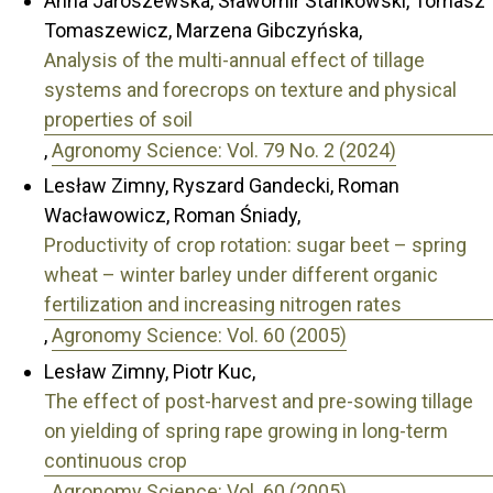
Anna Jaroszewska, Sławomir Stankowski, Tomasz
Tomaszewicz, Marzena Gibczyńska,
Analysis of the multi-annual effect of tillage
systems and forecrops on texture and physical
properties of soil
,
Agronomy Science: Vol. 79 No. 2 (2024)
Lesław Zimny, Ryszard Gandecki, Roman
Wacławowicz, Roman Śniady,
Productivity of crop rotation: sugar beet – spring
wheat – winter barley under different organic
fertilization and increasing nitrogen rates
,
Agronomy Science: Vol. 60 (2005)
Lesław Zimny, Piotr Kuc,
The effect of post-harvest and pre-sowing tillage
on yielding of spring rape growing in long-term
continuous crop
,
Agronomy Science: Vol. 60 (2005)