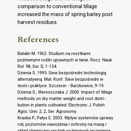
comparison to conventional tillage
increased the mass of spring barley post
harvest residues.
References
Batalin M. 1962. Studium na resztkami
pożniwnymi roślin uprawnych w łanie. Rocz. Nauk
Rol. 98, Ser. D, 1-154.
Dzienia S. 1995. Siew bezpośredni technologią
alternatywną. Mat. Konf. Siew bezpośredni w
teorii i praktyce. Szczecin - Barzkowice, 9-19.
Dzienia S., Wereszczaka J. 2000. Impact of tillage
methods on dry matter weight and root distri-
bution in plants cultivated. Electronic J. Polish
Agric. Univ. 2, 2, Ser. Agronomy.
Kraska P., Pałys E. 2003. Wpływ systemów uprawy
roli, poziomów nawożenia i ochrony na masę i
skład chemiczny resztek pożniwnych jęczmienia