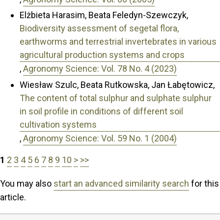
Elżbieta Harasim, Beata Feledyn-Szewczyk,
Biodiversity assessment of segetal flora,
earthworms and terrestrial invertebrates in various
agricultural production systems and crops
,
Agronomy Science: Vol. 78 No. 4 (2023)
Wiesław Szulc, Beata Rutkowska, Jan Łabętowicz,
The content of total sulphur and sulphate sulphur
in soil profile in conditions of different soil
cultivation systems
,
Agronomy Science: Vol. 59 No. 1 (2004)
1
2
3
4
5
6
7
8
9
10
>
>>
You may also
start an advanced similarity search
for this
article.