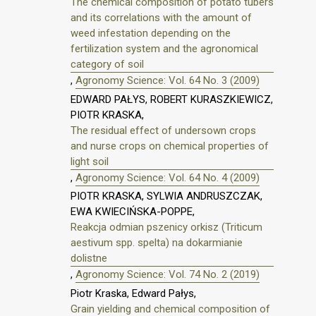
The chemical composition of potato tubers
and its correlations with the amount of
weed infestation depending on the
fertilization system and the agronomical
category of soil
,
Agronomy Science: Vol. 64 No. 3 (2009)
EDWARD PAŁYS, ROBERT KURASZKIEWICZ,
PIOTR KRASKA,
The residual effect of undersown crops
and nurse crops on chemical properties of
light soil
,
Agronomy Science: Vol. 64 No. 4 (2009)
PIOTR KRASKA, SYLWIA ANDRUSZCZAK,
EWA KWIECIŃSKA-POPPE,
Reakcja odmian pszenicy orkisz (Triticum
aestivum spp. spelta) na dokarmianie
dolistne
,
Agronomy Science: Vol. 74 No. 2 (2019)
Piotr Kraska, Edward Pałys,
Grain yielding and chemical composition of