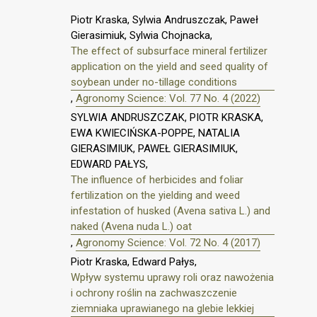
Piotr Kraska, Sylwia Andruszczak, Paweł
Gierasimiuk, Sylwia Chojnacka,
The effect of subsurface mineral fertilizer
application on the yield and seed quality of
soybean under no-tillage conditions
,
Agronomy Science: Vol. 77 No. 4 (2022)
SYLWIA ANDRUSZCZAK, PIOTR KRASKA,
EWA KWIECIŃSKA-POPPE, NATALIA
GIERASIMIUK, PAWEŁ GIERASIMIUK,
EDWARD PAŁYS,
The influence of herbicides and foliar
fertilization on the yielding and weed
infestation of husked (Avena sativa L.) and
naked (Avena nuda L.) oat
,
Agronomy Science: Vol. 72 No. 4 (2017)
Piotr Kraska, Edward Pałys,
Wpływ systemu uprawy roli oraz nawożenia
i ochrony roślin na zachwaszczenie
ziemniaka uprawianego na glebie lekkiej