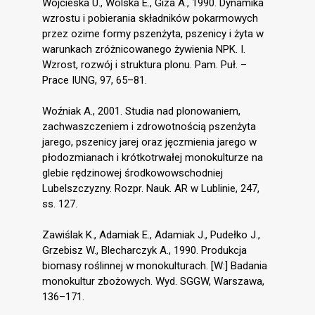
Wojcieska U., Wolska E., Giza A., 1990. Dynamika
wzrostu i pobierania składników pokarmowych
przez ozime formy pszenżyta, pszenicy i żyta w
warunkach zróżnicowanego żywienia NPK. I.
Wzrost, rozwój i struktura plonu. Pam. Puł. –
Prace IUNG, 97, 65–81.
Woźniak A., 2001. Studia nad plonowaniem,
zachwaszczeniem i zdrowotnością pszenżyta
jarego, pszenicy jarej oraz jęczmienia jarego w
płodozmianach i krótkotrwałej monokulturze na
glebie rędzinowej środkowowschodniej
Lubelszczyzny. Rozpr. Nauk. AR w Lublinie, 247,
ss. 127.
Zawiślak K., Adamiak E., Adamiak J., Pudełko J.,
Grzebisz W., Blecharczyk A., 1990. Produkcja
biomasy roślinnej w monokulturach. [W:] Badania
monokultur zbożowych. Wyd. SGGW, Warszawa,
136–171.