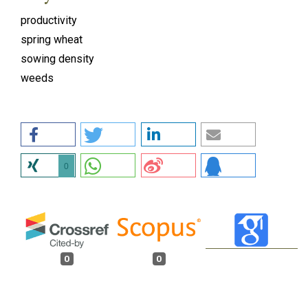
productivity
spring wheat
sowing density
weeds
0
0
0