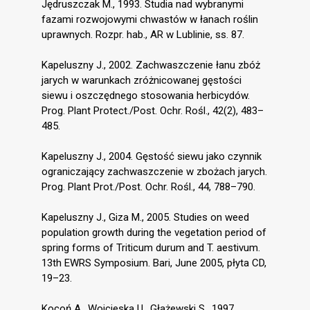
Jędruszczak M., 1993. Studia nad wybranymi
fazami rozwojowymi chwastów w łanach roślin
uprawnych. Rozpr. hab., AR w Lublinie, ss. 87.
Kapeluszny J., 2002. Zachwaszczenie łanu zbóż
jarych w warunkach zróżnicowanej gęstości
siewu i oszczędnego stosowania herbicydów.
Prog. Plant Protect./Post. Ochr. Rośl., 42(2), 483–
485.
Kapeluszny J., 2004. Gęstość siewu jako czynnik
ograniczający zachwaszczenie w zbożach jarych.
Prog. Plant Prot./Post. Ochr. Rośl., 44, 788–790.
Kapeluszny J., Giza M., 2005. Studies on weed
population growth during the vegetation period of
spring forms of Triticum durum and T. aestivum.
13th EWRS Symposium. Bari, June 2005, płyta CD,
19–23.
Kocoń A., Wojcieska U., Głażewski S., 1997.