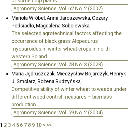
of some crop plants
,
Agronomy Science: Vol. 62 No. 2 (2007)
Mariola Wróbel, Anna Jaroszewska, Cezary
Podsiadło, Magdalena Sobolewska,
The selected agrotechnical factors affecting the
occurrence of black grass Alopecurus
myosuroides in winter wheat crops in north-
western Poland
,
Agronomy Science: Vol. 78 No. 3 (2023)
Maria Jędruszczak, Mieczysław Bojarczyk, Henryk
J. Smolarz, Bożena Budzyńska,
Competitive ability of winter wheat to weeds under
different weed control measures – biomass
production
,
Agronomy Science: Vol. 59 No. 2 (2004)
1
2
3
4
5
6
7
8
9
10
>
>>