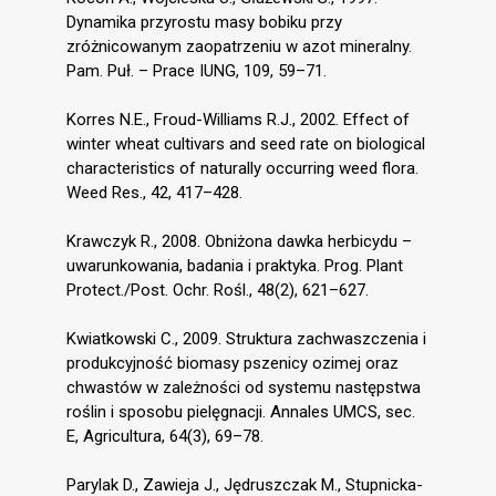
Dynamika przyrostu masy bobiku przy
zróżnicowanym zaopatrzeniu w azot mineralny.
Pam. Puł. – Prace IUNG, 109, 59–71.
Korres N.E., Froud-Williams R.J., 2002. Effect of
winter wheat cultivars and seed rate on biological
characteristics of naturally occurring weed flora.
Weed Res., 42, 417–428.
Krawczyk R., 2008. Obniżona dawka herbicydu –
uwarunkowania, badania i praktyka. Prog. Plant
Protect./Post. Ochr. Rośl., 48(2), 621–627.
Kwiatkowski C., 2009. Struktura zachwaszczenia i
produkcyjność biomasy pszenicy ozimej oraz
chwastów w zależności od systemu następstwa
roślin i sposobu pielęgnacji. Annales UMCS, sec.
E, Agricultura, 64(3), 69–78.
Parylak D., Zawieja J., Jędruszczak M., Stupnicka-