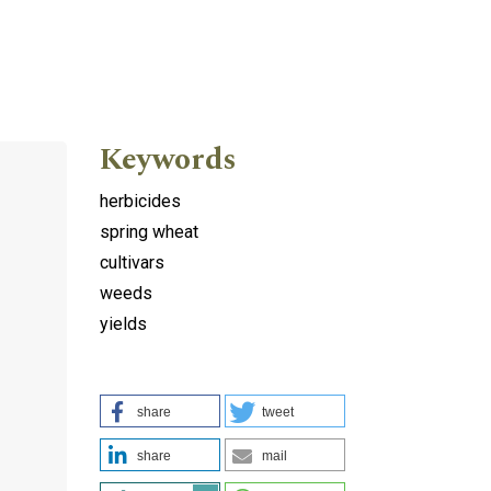
Keywords
herbicides
spring wheat
cultivars
weeds
yields
share
tweet
share
mail