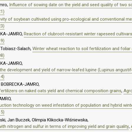
amro,
Influence of sowing date on the yield and seed quality of two s
21)
ivity of soybean cultivated using pro-ecological and conventional 
23)
CKA-JAMRO,
Reaction of clubroot-resistant winter rapeseed cultiva
19)
 Tobiasz-Salach,
Winter wheat reaction to soil fertilization and foliar
08)
CKA-JAMRO,
the development and yield of narrow-leafed lupine (Lupinus angustifo
14)
 BOBRECKA-JAMRO,
 fertilizers on naked oats yield and chemical composition grains
,
Agro
AMRO,
oduction technology on weed infestation of population and hybrid win
15)
ski, Jan Buczek, Olimpia Klikocka-Wiśniewska,
ith nitrogen and sulfur in terms of improving yield and grain quality
,