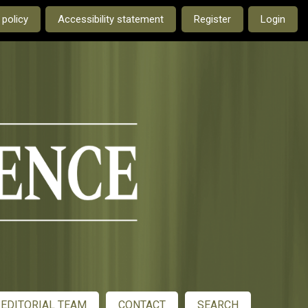
e current language is:
 policy
Accessibility statement
Register
Login
EDITORIAL TEAM
CONTACT
SEARCH