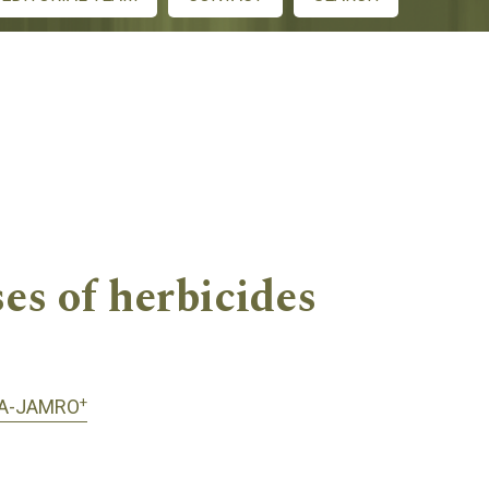
ses of herbicides
+
A-JAMRO