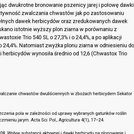
ując dwukrotne bronowanie pszenicy jarej i połowę dawki
ktywność zwalczania chwastów jak po zastosowaniu
ełnych dawek herbicydów oraz zredukowanych dawek
ano istotnie wyższy plon ziarna w porównaniu z
stoxie Trio 540 SL o 27,3% i o 24,4%, a po aplikacji
o 24,4%. Natomiast zwyżka plonu ziarna w odniesieniu d
ki herbicydów wynosiła średnio od 12,6 (Chwastox Trio
walczanie chwastów dwuliściennych w zbożach herbicydem Sekator
zczenia pola w zależności od uprawy wybranych gatunków roślin
eniu jarym. Acta Sci. Pol., Agricultura 4(1), 17–24.
2008. Wpływ substancji aktywnej i dawki herbicydu na plonowanie i