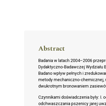
Abstract
Badania w latach 2004–2006 przep
Dydaktyczno-Badawczej Wydziału B
Badano wpływ pełnych i zredukowan
metody mechaniczno-chemicznej, w 
dwukrotnym bronowaniem zasiewó
Czynnikami doświadczenia były: I. od
odchwaszczania pszenicy jarej uw