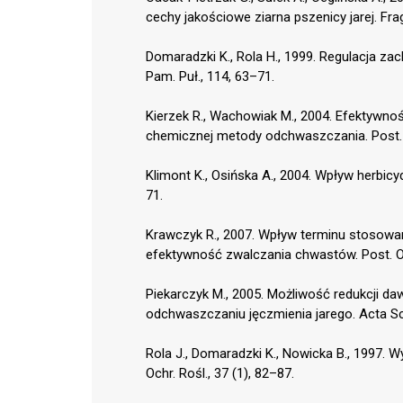
cechy jakościowe ziarna pszenicy jarej. Frag
Domaradzki K., Rola H., 1999. Regulacja 
Pam. Puł., 114, 63–71.
Kierzek R., Wachowiak M., 2004. Efektywno
chemicznej metody odchwaszczania. Post. O
Klimont K., Osińska A., 2004. Wpływ herbicy
71.
Krawczyk R., 2007. Wpływ terminu stosow
efektywność zwalczania chwastów. Post. Och
Piekarczyk M., 2005. Możliwość redukcji da
odchwaszczaniu jęczmienia jarego. Acta Sci.
Rola J., Domaradzki K., Nowicka B., 1997. 
Ochr. Rośl., 37 (1), 82–87.