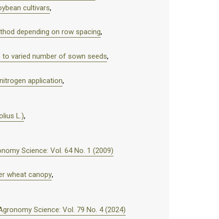
oybean cultivars
,
method depending on row spacing
,
rs to varied number of sown seeds
,
 nitrogen application
,
lius L.)
,
nomy Science: Vol. 64 No. 1 (2009)
ter wheat canopy
,
Agronomy Science: Vol. 79 No. 4 (2024)