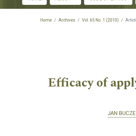
Main menu
Home
Archives
Vol. 65 No. 1 (2010)
Artic
Efficacy of appl
JAN BUCZE