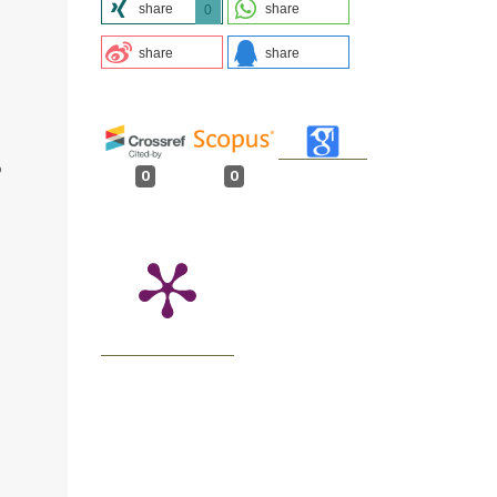
share
share
0
share
share
o
0
0