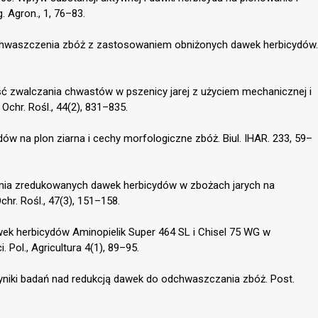
. Agron., 1, 76–83.
zachwaszczenia zbóż z zastosowaniem obniżonych dawek herbicydów.
ść zwalczania chwastów w pszenicy jarej z użyciem mechanicznej i
chr. Rośl., 44(2), 831–835.
dów na plon ziarna i cechy morfologiczne zbóż. Biul. IHAR. 233, 59–
ania zredukowanych dawek herbicydów w zbożach jarych na
r. Rośl., 47(3), 151–158.
wek herbicydów Aminopielik Super 464 SL i Chisel 75 WG w
 Pol., Agricultura 4(1), 89–95.
Wyniki badań nad redukcją dawek do odchwaszczania zbóż. Post.