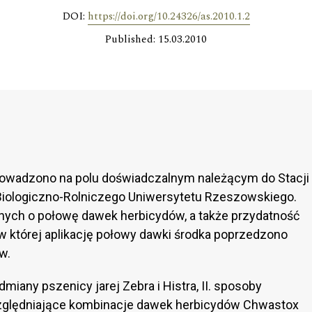
DOI:
https://doi.org/10.24326/as.2010.1.2
Published: 15.03.2010
rowadzono na polu doświadczalnym należącym do Stacji
iologiczno-Rolniczego Uniwersytetu Rzeszowskiego.
ych o połowę dawek herbicydów, a także przydatność
której aplikację połowy dawki środka poprzedzono
w.
miany pszenicy jarej Zebra i Histra, II. sposoby
zględniające kombinacje dawek herbicydów Chwastox