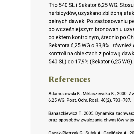
Trio 540 SL i Sekator 6,25 WG. Stos
herbicydów, uzyskano zbliżoną efe
pełnych dawek. Po zastosowaniu p
po wcześniejszym bronowaniu uzysk
obiektem kontrolnym, średnio po Chwa
Sekatora 6,25 WG o 33,8% i również 
kontroli na obiektach z połową daw
540 SL) do 17,9% (Sekator 6,25 WG).
References
Adamczewski K., Miklaszewska K., 2000. Z
6,25 WG. Post. Ochr. Rośl., 40(2), 783–787.
Banaszkiewicz T., 2005. Dynamika zachwas
oraz sposobów zwalczania chwastów w jęczmi
Cacak-Pietrzak G., Sułek A., Ceglińska A., 