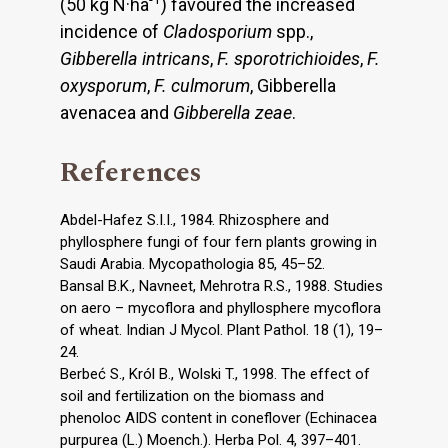
(50 kg N·ha
) favoured the increased
incidence of
Cladosporium
spp.,
Gibberella intricans
,
F. sporotrichioides
,
F.
oxysporum
,
F. culmorum
, Gibberella
avenacea and
Gibberella zeae
.
References
Abdel-Hafez S.I.I., 1984. Rhizosphere and
phyllosphere fungi of four fern plants growing in
Saudi Arabia. Mycopathologia 85, 45–52.
Bansal B.K., Navneet, Mehrotra R.S., 1988. Studies
on aero – mycoflora and phyllosphere mycoflora
of wheat. Indian J Mycol. Plant Pathol. 18 (1), 19–
24.
Berbeć S., Król B., Wolski T., 1998. The effect of
soil and fertilization on the biomass and
phenoloc AIDS content in coneflover (Echinacea
purpurea (L.) Moench.). Herba Pol. 4, 397–401.