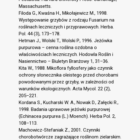
Massachusetts.
Filoda G., Kwaśna H., Mikołajewicz M., 1998.
Występowanie grzybów z rodzaju Fusarium na
roślinach leczniczych i przyprawowych. Herba.
Pol. 44 (3), 173–178.
Hetman J., Wolski T., Wolski P., 1996. Jeżówka
purpurowa – cenna roślina ozdobna o
właściwościach leczniczych. Hodowla Roślin i
Nasiennictwo – Biuletyn Branżowy 1, 31–36.
Kita W., 1988. Mikoflora fyllosfery jako czynnik
ochrony słonecznika oleistego przed chorobami
powodowanymi przez grzyby, w zależności od
warunków ekologicznych. Acta Mycol. 22 (2),
205–221.
Kordana S., Kucharski W. A., Nowak D., Załęcki R.,
1998. Badania uprawowe jeżówki purpurowej
(Echinacea purpurea (L.) Moench). Herba Pol. 2,
108–113.
Machowicz-Stefaniak Z., 2001. Czynniki
chorobotwórcze zagrażające roślinom zielarskim.