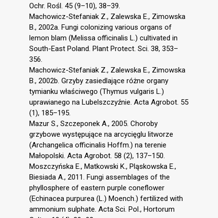
Ochr. Rośl. 45 (9–10), 38–39.
Machowicz-Stefaniak Z., Zalewska E., Zimowska
B., 2002a. Fungi colonizing various organs of
lemon blam (Melissa officinalis L.) cultivated in
South-East Poland. Plant Protect. Sci. 38, 353–
356.
Machowicz-Stefaniak Z., Zalewska E., Zimowska
B., 2002b. Grzyby zasiedlające różne organy
tymianku właściwego (Thymus vulgaris L.)
uprawianego na Lubelszczyźnie. Acta Agrobot. 55
(1), 185–195.
Mazur S., Szczeponek A., 2005. Choroby
grzybowe występujące na arcycięglu litworze
(Archangelica officinalis Hoffm.) na terenie
Małopolski. Acta Agrobot. 58 (2), 137–150.
Moszczyńska E., Matkowski K., Pląskowska E.,
Biesiada A., 2011. Fungi assemblages of the
phyllosphere of eastern purple coneflower
(Echinacea purpurea (L.) Moench.) fertilized with
ammonium sulphate. Acta Sci. Pol., Hortorum