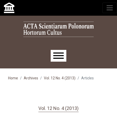
Skip to main navigation menu
Skip to main content
Skip to site footer
Main menu
Home
Archives
Vol. 12 No. 4 (2013)
Articles
Vol. 12 No. 4 (2013)