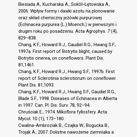
Biesiada A., Kucharska A., Sokół-Łętowska A.,
2006. Wpływ formy i dawki azotu na plonowanie
oraz skład chemiczny jeżówki purpurowej
(Echinacea purpurea (L.) Moench.) w pierwszym i
drugim roku po posadzeniu. Acta Agrophys. 7 (4),
829–838.
Chang, K.F., Howard R.J., Gaudiel R.G., Hwang S.F.,
1997a. First report of Botrytis blight, caused by
Botrytis cinerea, on coneflowers. Plant Dis.
81,1461.
Chang, K.F., Howard R.J., Hwang S.F., 1997b. First
report of Sclerotinia sclerotiorum on coneflower.
Plant Dis. 81,1093.
Chang, K.F., Howard R.J., Hwang S.F., Gaudiel R.G.,
Blade S.F., 1998. Diseases of Echinacea in Alberta
in 1997. Can. Pl. Dis. Surv. 78, 92–94.
Chruściak E., 1974. Mikoflora fyllosfery. Acta
Mycol. 10 (1), 173–180.
Cwalina-Ambroziak B., Czajka W., Bogucka B.,
Trojak A., 2007. Dolistne nawożenie ziemniaka a