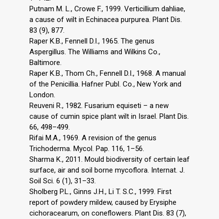
Putnam M. L., Crowe F., 1999. Verticillium dahliae,
a cause of wilt in Echinacea purpurea. Plant Dis.
83 (9), 877.
Raper K.B., Fennell D.I., 1965. The genus
Aspergillus. The Williams and Wilkins Co.,
Baltimore.
Raper K.B., Thom Ch., Fennell D.I., 1968. A manual
of the Penicillia. Hafner Publ. Co., New York and
London.
Reuveni R., 1982. Fusarium equiseti – a new
cause of cumin spice plant wilt in Israel. Plant Dis.
66, 498–499.
Rifai M.A., 1969. A revision of the genus
Trichoderma. Mycol. Pap. 116, 1–56.
Sharma K., 2011. Mould biodiversity of certain leaf
surface, air and soil borne mycoflora. Internat. J.
Soil Sci. 6 (1), 31–33.
Sholberg P.L., Ginns J.H., Li T. S.C., 1999. First
report of powdery mildew, caused by Erysiphe
cichoracearum, on coneflowers. Plant Dis. 83 (7),