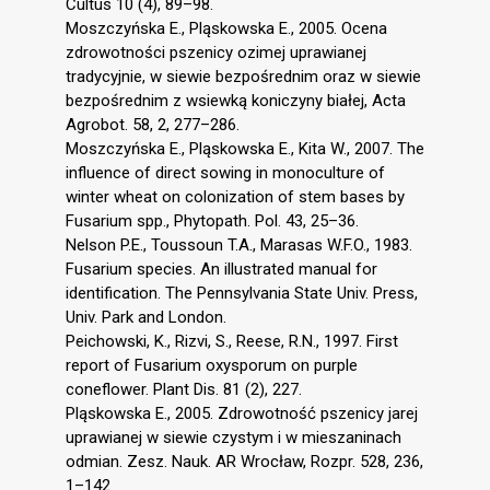
Cultus 10 (4), 89–98.
Moszczyńska E., Pląskowska E., 2005. Ocena
zdrowotności pszenicy ozimej uprawianej
tradycyjnie, w siewie bezpośrednim oraz w siewie
bezpośrednim z wsiewką koniczyny białej, Acta
Agrobot. 58, 2, 277–286.
Moszczyńska E., Pląskowska E., Kita W., 2007. The
influence of direct sowing in monoculture of
winter wheat on colonization of stem bases by
Fusarium spp., Phytopath. Pol. 43, 25–36.
Nelson P.E., Toussoun T.A., Marasas W.F.O., 1983.
Fusarium species. An illustrated manual for
identification. The Pennsylvania State Univ. Press,
Univ. Park and London.
Peichowski, K., Rizvi, S., Reese, R.N., 1997. First
report of Fusarium oxysporum on purple
coneflower. Plant Dis. 81 (2), 227.
Pląskowska E., 2005. Zdrowotność pszenicy jarej
uprawianej w siewie czystym i w mieszaninach
odmian. Zesz. Nauk. AR Wrocław, Rozpr. 528, 236,
1–142.