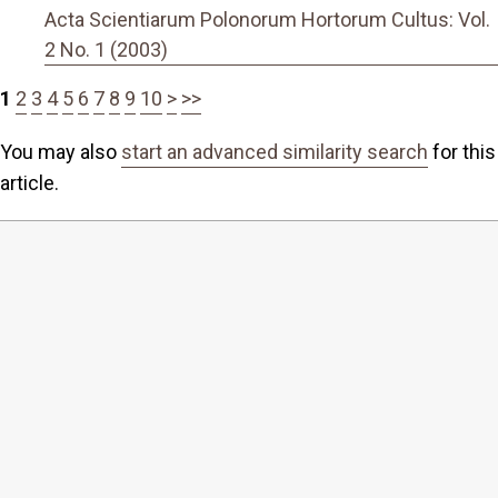
Acta Scientiarum Polonorum Hortorum Cultus: Vol.
2 No. 1 (2003)
1
2
3
4
5
6
7
8
9
10
>
>>
You may also
start an advanced similarity search
for this
article.