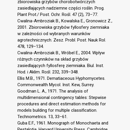
zbiorowiska grzybów chorobotwórczych
zasiedlających nadziemne części roślin. Prog.
Plant Prot./ Post. Ochr. Rośl. 47 (2), 73–77.
Cwalina-Ambroziak B., Kowalska E., Gronowicz Z.,
2001. Zbiorowiska grzybów fyllosfery ziemniaka
w zależności od wybranych warunków
agrotechnicznych. Zesz. Probl. Post. Nauk Rol.
478, 129–134.
Cwalina-Ambroziak B., Wróbel E., 2004. Wpływ
różnych czynników na skład grzybów
zasiedlających fyllosferę ziemniaka. Biul. Inst.
Hod. i Aklim. Rośl. 232, 339–348.
Ellis M.B., 1971. Dematiaceous Hyphomycetes.
Commonwealth Mycol. Inst. Kew, Surrey.
Goodman L. A., 1971. The analysis of
multidimensional contingency tables: Stepwise
procedures and direct estimation methods for
models building for multiple classification.
Technometrics. 13, 33–61.
Guba E.F., 1961. Monograph of Monochaeta and
Pestalotia. Harvard University Press. Cambridge,