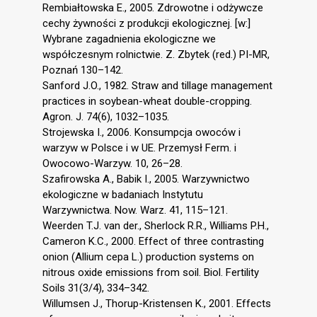
Rembiałtowska E., 2005. Zdrowotne i odżywcze
cechy żywności z produkcji ekologicznej. [w:]
Wybrane zagadnienia ekologiczne we
współczesnym rolnictwie. Z. Zbytek (red.) PI-MR,
Poznań 130–142.
Sanford J.O., 1982. Straw and tillage management
practices in soybean-wheat double-cropping.
Agron. J. 74(6), 1032–1035.
Strojewska I., 2006. Konsumpcja owoców i
warzyw w Polsce i w UE. Przemysł Ferm. i
Owocowo-Warzyw. 10, 26–28.
Szafirowska A., Babik I., 2005. Warzywnictwo
ekologiczne w badaniach Instytutu
Warzywnictwa. Now. Warz. 41, 115–121.
Weerden T.J. van der., Sherlock R.R., Williams P.H.,
Cameron K.C., 2000. Effect of three contrasting
onion (Allium cepa L.) production systems on
nitrous oxide emissions from soil. Biol. Fertility
Soils 31(3/4), 334–342.
Willumsen J., Thorup-Kristensen K., 2001. Effects