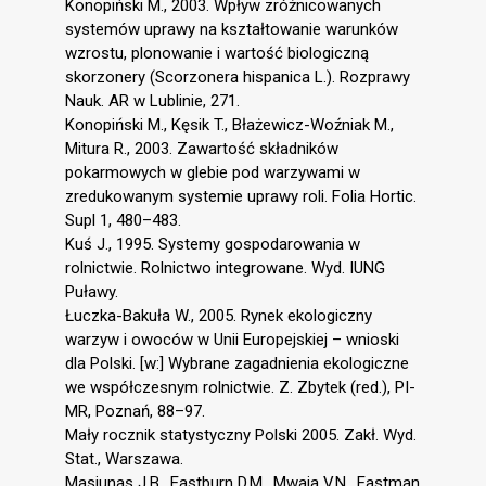
Konopiński M., 2003. Wpływ zróżnicowanych
systemów uprawy na kształtowanie warunków
wzrostu, plonowanie i wartość biologiczną
skorzonery (Scorzonera hispanica L.). Rozprawy
Nauk. AR w Lublinie, 271.
Konopiński M., Kęsik T., Błażewicz-Woźniak M.,
Mitura R., 2003. Zawartość składników
pokarmowych w glebie pod warzywami w
zredukowanym systemie uprawy roli. Folia Hortic.
Supl 1, 480–483.
Kuś J., 1995. Systemy gospodarowania w
rolnictwie. Rolnictwo integrowane. Wyd. IUNG
Puławy.
Łuczka-Bakuła W., 2005. Rynek ekologiczny
warzyw i owoców w Unii Europejskiej – wnioski
dla Polski. [w:] Wybrane zagadnienia ekologiczne
we współczesnym rolnictwie. Z. Zbytek (red.), PI-
MR, Poznań, 88–97.
Mały rocznik statystyczny Polski 2005. Zakł. Wyd.
Stat., Warszawa.
Masiunas J.B., Eastburn D.M., Mwaja V.N., Eastman