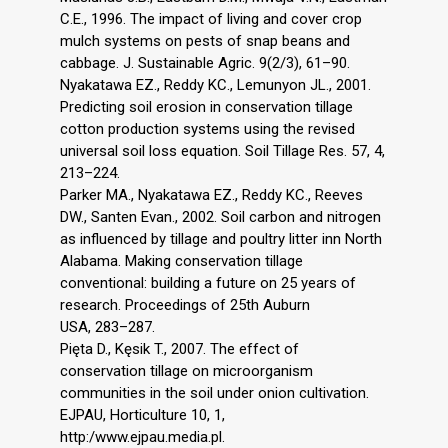
C.E., 1996. The impact of living and cover crop
mulch systems on pests of snap beans and
cabbage. J. Sustainable Agric. 9(2/3), 61–90.
Nyakatawa EZ., Reddy KC., Lemunyon JL., 2001.
Predicting soil erosion in conservation tillage
cotton production systems using the revised
universal soil loss equation. Soil Tillage Res. 57, 4,
213–224.
Parker MA., Nyakatawa EZ., Reddy KC., Reeves
DW., Santen Evan., 2002. Soil carbon and nitrogen
as influenced by tillage and poultry litter inn North
Alabama. Making conservation tillage
conventional: building a future on 25 years of
research. Proceedings of 25th Auburn
USA, 283–287.
Pięta D., Kęsik T., 2007. The effect of
conservation tillage on microorganism
communities in the soil under onion cultivation.
EJPAU, Horticulture 10, 1,
http:/www.ejpau.media.pl.