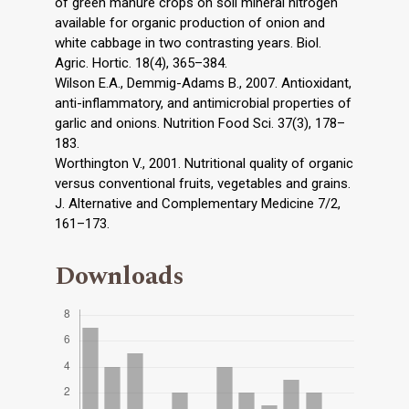
of green manure crops on soil mineral nitrogen
available for organic production of onion and
white cabbage in two contrasting years. Biol.
Agric. Hortic. 18(4), 365–384.
Wilson E.A., Demmig-Adams B., 2007. Antioxidant,
anti-inflammatory, and antimicrobial properties of
garlic and onions. Nutrition Food Sci. 37(3), 178–
183.
Worthington V., 2001. Nutritional quality of organic
versus conventional fruits, vegetables and grains.
J. Alternative and Complementary Medicine 7/2,
161–173.
Downloads