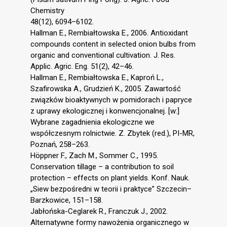
Chemistry
48(12), 6094–6102.
Hallman E., Rembiałtowska E., 2006. Antioxidant
compounds content in selected onion bulbs from
organic and conventional cultivation. J. Res.
Applic. Agric. Eng. 51(2), 42–46.
Hallman E., Rembiałtowska E., Kaproń L.,
Szafirowska A., Grudzień K., 2005. Zawartość
związków bioaktywnych w pomidorach i papryce
z uprawy ekologicznej i konwencjonalnej. [w:]
Wybrane zagadnienia ekologiczne we
współczesnym rolnictwie. Z. Zbytek (red.), PI-MR,
Poznań, 258–263.
Höppner F., Zach M., Sommer C., 1995.
Conservation tillage – a contribution to soil
protection – effects on plant yields. Konf. Nauk.
„Siew bezpośredni w teorii i praktyce” Szczecin–
Barzkowice, 151–158.
Jabłońska-Ceglarek R., Franczuk J., 2002.
Alternatywne formy nawożenia organicznego w