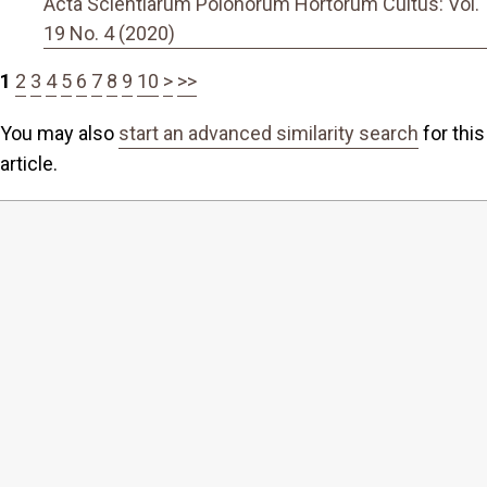
Acta Scientiarum Polonorum Hortorum Cultus: Vol.
19 No. 4 (2020)
1
2
3
4
5
6
7
8
9
10
>
>>
You may also
start an advanced similarity search
for this
article.