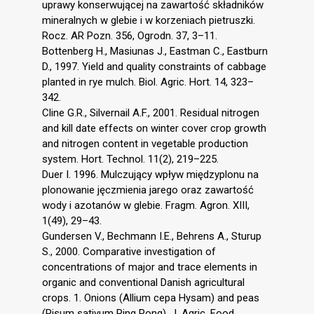
uprawy konserwującej na zawartość składników
mineralnych w glebie i w korzeniach pietruszki.
Rocz. AR Pozn. 356, Ogrodn. 37, 3–11.
Bottenberg H., Masiunas J., Eastman C., Eastburn
D., 1997. Yield and quality constraints of cabbage
planted in rye mulch. Biol. Agric. Hort. 14, 323–
342.
Cline G.R., Silvernail A.F., 2001. Residual nitrogen
and kill date effects on winter cover crop growth
and nitrogen content in vegetable production
system. Hort. Technol. 11(2), 219–225.
Duer I. 1996. Mulczujący wpływ międzyplonu na
plonowanie jęczmienia jarego oraz zawartość
wody i azotanów w glebie. Fragm. Agron. XIII,
1(49), 29–43.
Gundersen V., Bechmann I.E., Behrens A., Sturup
S., 2000. Comparative investigation of
concentrations of major and trace elements in
organic and conventional Danish agricultural
crops. 1. Onions (Allium cepa Hysam) and peas
(Pisum sativum Ping Pong). J. Agric. Food