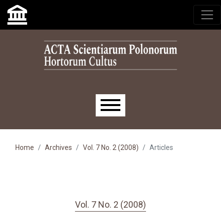
Skip to main navigation menu
Skip to main content
Skip to site footer
Main menu
Home
Archives
Vol. 7 No. 2 (2008)
Articles
Vol. 7 No. 2 (2008)