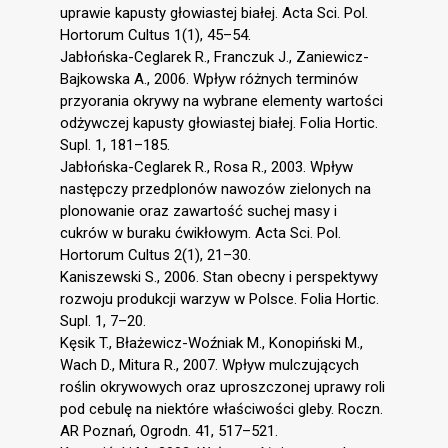
uprawie kapusty głowiastej białej. Acta Sci. Pol.
Hortorum Cultus 1(1), 45–54.
Jabłońska-Ceglarek R., Franczuk J., Zaniewicz-
Bajkowska A., 2006. Wpływ różnych terminów
przyorania okrywy na wybrane elementy wartości
odżywczej kapusty głowiastej białej. Folia Hortic.
Supl. 1, 181–185.
Jabłońska-Ceglarek R., Rosa R., 2003. Wpływ
następczy przedplonów nawozów zielonych na
plonowanie oraz zawartość suchej masy i
cukrów w buraku ćwikłowym. Acta Sci. Pol.
Hortorum Cultus 2(1), 21–30.
Kaniszewski S., 2006. Stan obecny i perspektywy
rozwoju produkcji warzyw w Polsce. Folia Hortic.
Supl. 1, 7–20.
Kęsik T., Błażewicz-Woźniak M., Konopiński M.,
Wach D., Mitura R., 2007. Wpływ mulczujących
roślin okrywowych oraz uproszczonej uprawy roli
pod cebulę na niektóre właściwości gleby. Roczn.
AR Poznań, Ogrodn. 41, 517–521.