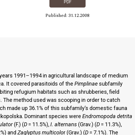
PDF
Published: 31.12.2008
e years 1991–1994 in agricultural landscape of medium
a. It covered parasitoids of the
Pimplinae
subfamily
abiting refugium habitats such as shrubberies, field
s. The method used was scooping in order to catch
ch made up 36.1% of this subfamily’s domestic fauna
elkopolska. Dominant species were
Endromopoda detrita
ulator
(F.) (
D
= 11.5%),
I. alternans
(Grav.) (
D
= 11.3%),
2%) and
Zaglyptus multicolo
r (Grav.) (
D
= 7.1%). The