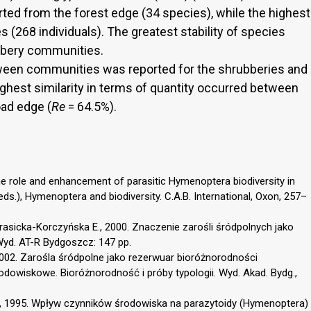
rted from the forest edge (34 species), while the highest
(268 individuals). The greatest stability of species
bbery communities.
tween communities was reported for the shrubberies and
ghest similarity in terms of quantity occurred between
oad edge (
Re
= 64.5%).
 The role and enhancement of parasitic Hymenoptera biodiversity in
(eds.), Hymenoptera and biodiversity. C.A.B. International, Oxon, 257–
Krasicka-Korczyńska E., 2000. Znaczenie zarośli śródpolnych jako
yd. AT-R Bydgoszcz: 147 pp.
2002. Zarośla śródpolne jako rezerwuar bioróżnorodności
rodowiskowe. Bioróżnorodność i próby typologii. Wyd. Akad. Bydg.,
., 1995. Wpływ czynników środowiska na parazytoidy (Hymenoptera)