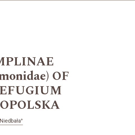
IMPLINAE
monidae) OF
REFUGIUM
KOPOLSKA
+
Niedbała