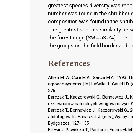
greatest species diversity was repo
number was found in the shrubberies 
composition was found in the shru
The greatest species similarity be
the forest edge (
SM
= 53.5%). The hi
the groups on the field border and r
References
Altieri M. A., Cure M.A., Garcia M.A., 1993.
agroecosystems. [In:] LaSalle J., Gauld I.D. 
276.
Barczak T., Kaczorowski G., Bennewicz J., 
rezerwuarów naturalnych wrogów mszyc. W
Barczak T., Bennewicz J., Kaczorowski G., 
afidofagów. In: Banaszak J. (eds.),Wyspy ś
Bydgoszcz, 127–155.
Bilewicz-Pawińska T., Pankanin-Franczyk M