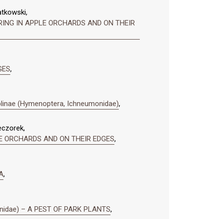
atkowski,
ING IN APPLE ORCHARDS AND ON THEIR
GES
,
mplinae (Hymenoptera, Ichneumonidae)
,
eczorek,
E ORCHARDS AND ON THEIR EDGES
,
A
,
inidae) – A PEST OF PARK PLANTS
,