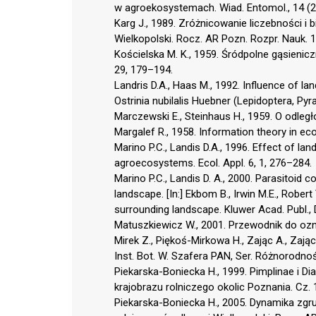
w agroekosystemach. Wiad. Entomol., 14 (2
Karg J., 1989. Zróżnicowanie liczebności i
Wielkopolski. Rocz. AR Pozn. Rozpr. Nauk. 1
Kościelska M. K., 1959. Śródpolne gąsienicz
29, 179–194.
Landris D.A., Haas M., 1992. Influence of la
Ostrinia nubilalis Huebner (Lepidoptera, Pyra
Marczewski E., Steinhaus H., 1959. O odległ
Margalef R., 1958. Information theory in ec
Marino P.C., Landis D.A., 1996. Effect of la
agroecosystems. Ecol. Appl. 6, 1, 276–284.
Marino P.C., Landis D. A., 2000. Parasitoid c
landscape. [In:] Ekbom B., Irwin M.E., Robert
surrounding landscape. Kluwer Acad. Publ.,
Matuszkiewicz W., 2001. Przewodnik do ozn
Mirek Z., Piękoś-Mirkowa H., Zając A., Zając
Inst. Bot. W. Szafera PAN, Ser. Różnorodność
Piekarska-Boniecka H., 1999. Pimplinae i 
krajobrazu rolniczego okolic Poznania. Cz. 1
Piekarska-Boniecka H., 2005. Dynamika zg