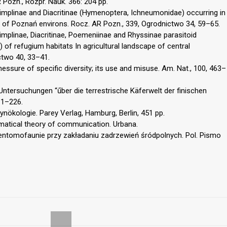
 Pozn., Rozpr. Nauk. 366: 204 pp.
Pimplinae and Diacritinae (Hymenoptera, Ichneumonidae) occurring in
pe of Poznań environs. Rocz. AR Pozn., 339, Ogrodnictwo 34, 59–65.
Pimplinae, Diacritinae, Poemeniinae and Rhyssinae parasitoid
of refugium habitats In agricultural landscape of central
ctwo 40, 33–41.
essure of specific diversity; its use and misuse. Am. Nat., 100, 463–
Untersuchungen “űber die terrestrische Käferwelt der finischen
 1–226.
ynökologie. Parey Verlag, Hamburg, Berlin, 451 pp.
matical theory of communication. Urbana.
entomofaunie przy zakładaniu zadrzewień śródpolnych. Pol. Pismo