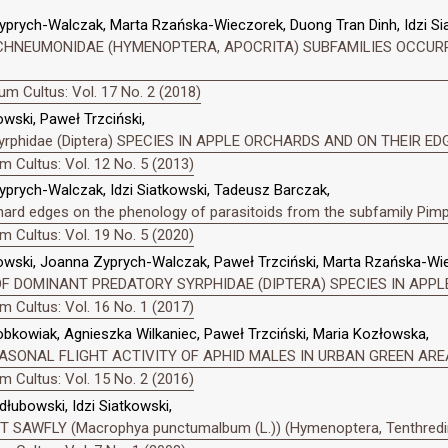
yprych-Walczak, Marta Rzańska-Wieczorek, Duong Tran Dinh, Idzi Si
CHNEUMONIDAE (HYMENOPTERA, APOCRITA) SUBFAMILIES OCCURR
m Cultus: Vol. 17 No. 2 (2018)
wski, Paweł Trzciński,
phidae (Diptera) SPECIES IN APPLE ORCHARDS AND ON THEIR ED
 Cultus: Vol. 12 No. 5 (2013)
prych-Walczak, Idzi Siatkowski, Tadeusz Barczak,
rchard edges on the phenology of parasitoids from the subfamily Pi
 Cultus: Vol. 19 No. 5 (2020)
kowski, Joanna Zyprych-Walczak, Paweł Trzciński, Marta Rzańska-Wi
 DOMINANT PREDATORY SYRPHIDAE (DIPTERA) SPECIES IN APPL
 Cultus: Vol. 16 No. 1 (2017)
bkowiak, Agnieszka Wilkaniec, Paweł Trzciński, Maria Kozłowska,
ASONAL FLIGHT ACTIVITY OF APHID MALES IN URBAN GREEN ARE
 Cultus: Vol. 15 No. 2 (2016)
łubowski, Idzi Siatkowski,
 SAWFLY (Macrophya punctumalbum (L.)) (Hymenoptera, Tenthred