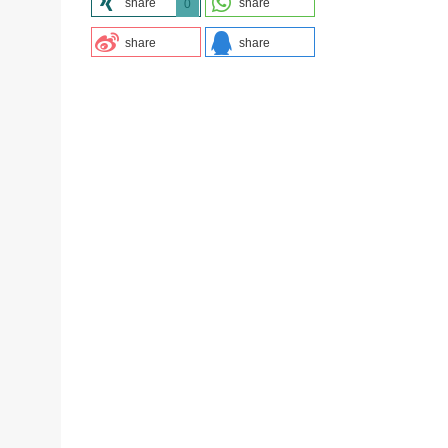
share
share
0
share
share