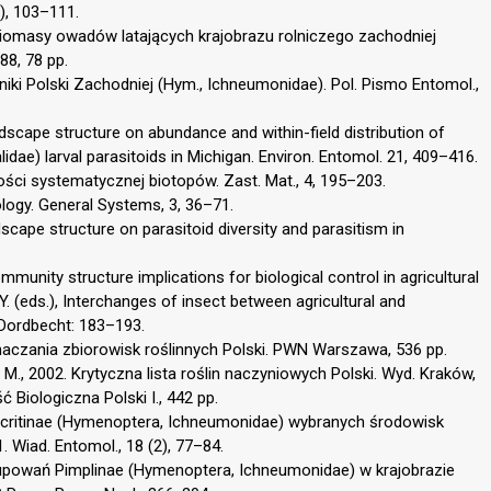
), 103–111.
 biomasy owadów latających krajobrazu rolniczego zachodniej
88, 78 pp.
niki Polski Zachodniej (Hym., Ichneumonidae). Pol. Pismo Entomol.,
ndscape structure on abundance and within-field distribution of
lidae) larval parasitoids in Michigan. Environ. Entomol. 21, 409–416.
ości systematycznej biotopów. Zast. Mat., 4, 195–203.
ology. General Systems, 3, 36–71.
ndscape structure on parasitoid diversity and parasitism in
ommunity structure implications for biological control in agricultural
 Y. (eds.), Interchanges of insect between agricultural and
 Dordbecht: 183–193.
aczania zbiorowisk roślinnych Polski. PWN Warszawa, 536 pp.
 M., 2002. Krytyczna lista roślin naczyniowych Polski. Wyd. Kraków,
 Biologiczna Polski I., 442 pp.
Diacritinae (Hymenoptera, Ichneumonidae) wybranych środowisk
. Wiad. Entomol., 18 (2), 77–84.
rupowań Pimplinae (Hymenoptera, Ichneumonidae) w krajobrazie