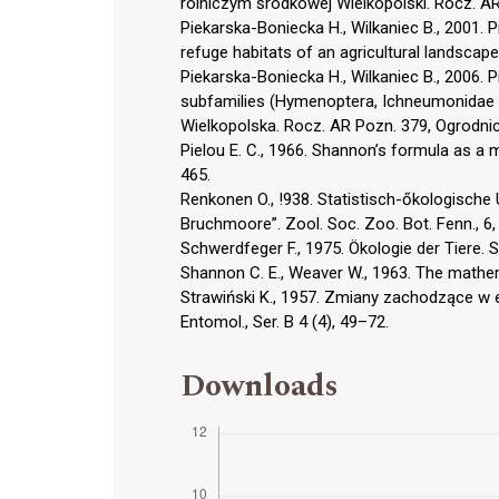
rolniczym środkowej Wielkopolski. Rocz. AR
Piekarska-Boniecka H., Wilkaniec B., 2001. 
refuge habitats of an agricultural landsca
Piekarska-Boniecka H., Wilkaniec B., 2006. 
subfamilies (Hymenoptera, Ichneumonidae ) 
Wielkopolska. Rocz. AR Pozn. 379, Ogrodni
Pielou E. C., 1966. Shannon’s formula as a m
465.
Renkonen O., !938. Statistisch-őkologische 
Bruchmoore”. Zool. Soc. Zoo. Bot. Fenn., 6,
Schwerdfeger F., 1975. Ökologie der Tiere. S
Shannon C. E., Weaver W., 1963. The mathe
Strawiński K., 1957. Zmiany zachodzące w 
Entomol., Ser. B 4 (4), 49–72.
Downloads