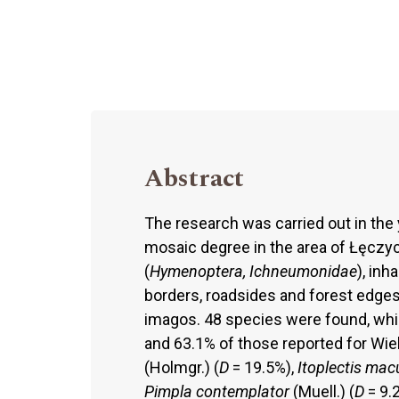
Abstract
The research was carried out in th
mosaic degree in the area of Łęczyc
(
Hymenoptera, Ichneumonidae
), inh
borders, roadsides and forest edge
imagos. 48 species were found, whi
and 63.1% of those reported for Wi
(Holmgr.) (
D
= 19.5%),
Itoplectis mac
Pimpla
contemplator
(Muell.) (
D
= 9.