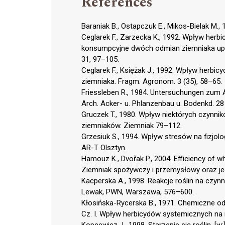
References
Baraniak B., Ostapczuk E., Mikos-Bielak M.,
Ceglarek F., Zarzecka K., 1992. Wpływ herb
konsumpcyjne dwóch odmian ziemniaka upra
31, 97–105.
Ceglarek F., Księżak J., 1992. Wpływ herb
ziemniaka. Fragm. Agronom. 3 (35), 58–65.
Friessleben R., 1984. Untersuchungen zum An
Arch. Acker- u. Phlanzenbau u. Bodenkd. 28
Gruczek T., 1980. Wpływ niektórych czynni
ziemniaków. Ziemniak 79–112.
Grzesiuk S., 1994. Wpływ stresów na fizjolog
AR-T Olsztyn.
Hamouz K., Dvořak P., 2004. Efficiency of wh
Ziemniak spożywczy i przemysłowy oraz jeg
Kacperska A., 1998. Reakcje roślin na czynni
Lewak, PWN, Warszawa, 576–600.
Kłosińska-Rycerska B., 1971. Chemiczne o
Cz. I. Wpływ herbicydów systemicznych na n
Kopcewicz J., 1998. Starzenie się roślin. [w