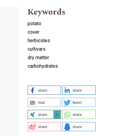
Keywords
potato
cover
herbicides
cultivars
dry matter
carbohydrates
share
share
mail
tweet
share
share
0
share
share