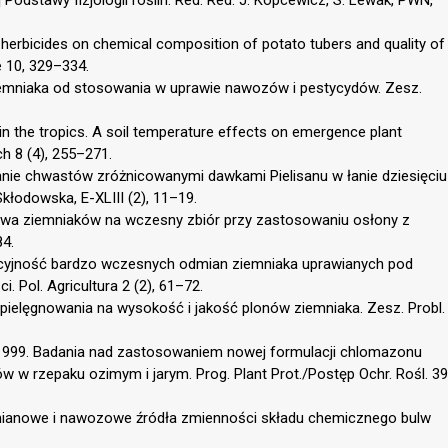
f herbicides on chemical composition of potato tubers and quality of
e 10, 329–334.
ziemniaka od stosowania w uprawie nawozów i pestycydów. Zesz.
in the tropics. A soil temperature effects on emergence plant
h 8 (4), 255–271.
anie chwastów zróżnicowanymi dawkami Pielisanu w łanie dziesięciu
kłodowska, E-XLIII (2), 11–19.
prawa ziemniaków na wczesny zbiór przy zastosowaniu osłony z
84.
ukcyjność bardzo wczesnych odmian ziemniaka uprawianych pod
ci. Pol. Agricultura 2 (2), 61–72.
ielęgnowania na wysokość i jakość plonów ziemniaka. Zesz. Probl.
M., 1999. Badania nad zastosowaniem nowej formulacji chlomazonu
w rzepaku ozimym i jarym. Prog. Plant Prot./Postęp Ochr. Rośl. 39
mianowe i nawozowe źródła zmienności składu chemicznego bulw