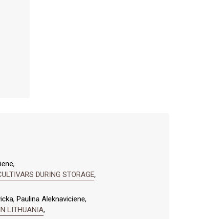
iene,
 CULTIVARS DURING STORAGE
,
icka, Paulina Aleknaviciene,
N LITHUANIA
,