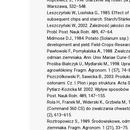
Warszawa, 532–548.
Leszczyński W., Lisińska G., 1985. Effect o
subsequent chips and starch. Starch/Stärk
Leszczyński W., 2002. Zależność jakości 
Probl. Post. Nauk Roln. 489, 47–64.
Midmose D.J., 1984. Potato (Solanum ssp.) 
development and yield. Field-Crops-Researc
Pawłowski F., Pomykalska A., 1988. Zwalcz
odmian ziemniaka. Ann. Univ. Mariae Curie-S
Prośba-Białczyk U., Mydlarski M., 1998. U
agrowłókniny. Fragm. Agronom. 1 (57), 74–
Pszczółkowski P., Sawicka B., 2003. Prod
osłonami. Cz. I. Plon i jego struktura. Acta S
Pytlarz-Kozicka M. 2002. Wpływ sposobów p
Post. Nauk Roln. 489, 147–155.
Rola H., Franek M., Widerski K., Grzbiela 
(Command 360 CS) do zwalczania chwastów 
(2), 613–615.
Roztropowicz S., 1989. Środowiskowe, od
ziemniaka. Fragm. Agronom. 1 (21), 33–75.