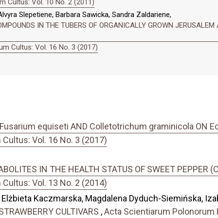
 Cultus: Vol. 10 No. 2 (2011)
Alvyra Slepetiene, Barbara Sawicka, Sandra Zaldariene,
OMPOUNDS IN THE TUBERS OF ORGANICALLY GROWN JERUSALEM ART
m Cultus: Vol. 16 No. 3 (2017)
arium equiseti AND Colletotrichum graminicola ON Ec
ultus: Vol. 16 No. 3 (2017)
OLITES IN THE HEALTH STATUS OF SWEET PEPPER (Ca
ultus: Vol. 13 No. 2 (2014)
Elżbieta Kaczmarska, Magdalena Dyduch-Siemińska, Iza
 STRAWBERRY CULTIVARS
,
Acta Scientiarum Polonorum H