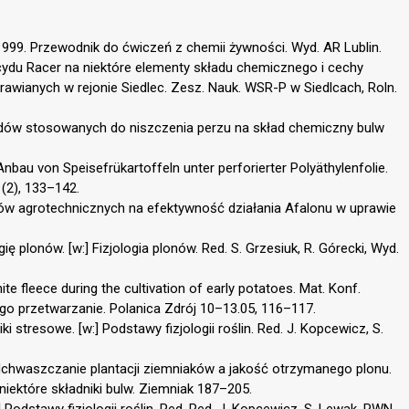
 1999. Przewodnik do ćwiczeń z chemii żywności. Wyd. AR Lublin.
icydu Racer na niektóre elementy składu chemicznego i cechy
wianych w rejonie Siedlec. Zesz. Nauk. WSR-P w Siedlcach, Roln.
icydów stosowanych do niszczenia perzu na skład chemiczny bulw
bau von Speisefrükartoffeln unter perforierter Polyäthylenfolie.
 (2), 133–142.
ków agrotechnicznych na efektywność działania Afalonu w uprawie
ię plonów. [w:] Fizjologia plonów. Red. S. Grzesiuk, R. Górecki, Wyd.
ite fleece during the cultivation of early potatoes. Mat. Konf.
o przetwarzanie. Polanica Zdrój 10–13.05, 116–117.
ki stresowe. [w:] Podstawy fizjologii roślin. Red. J. Kopcewicz, S.
dchwaszczanie plantacji ziemniaków a jakość otrzymanego plonu.
iektóre składniki bulw. Ziemniak 187–205.
:] Podstawy fizjologii roślin. Red. Red. J. Kopcewicz, S. Lewak, PWN,