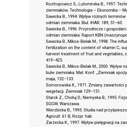
Roztropowicz S., Lutomirska B., 1997. Tech
ziemniaków. Technologia – Ekonomika – Mar
Sawicka B., 1994. Wpływ różnych terminów 
odmian ziemniaka. Biul. IHAR. 189, 51–60.
Sawicka B., 1996. Przyrodnicze i gospodar
odmian ziemniaka. Raport KBN (maszynopis
Sawicka B., Mikos-Bielak M., 1998. The influ
fertilization on the content of vitamin C, s
harvest treatment of fruit and vegetables, 
419–425.
Sawicka B., Mikos-Bielak M., 2000. Wpływ
bulw ziemniaka. Mat. Konf. „Ziemniak spoż
maja, 132–133.
Somorowska K., 1971. Zmiany zawartości 
wegetacji. Ziemniak 129–151.
Starck Z., Chołuj D., Niemyska B., 1995. Fiz
SGGW, Warszawa.
Wierzbicka B., 1995. Studia nad przyśpies
Agricult. 61 B, Rozpr. hab.
Zarzecka K., 1997. Wpływ pielęgnacji na za