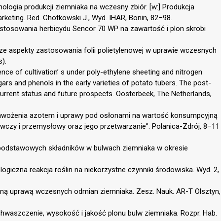
nologia produkcji ziemniaka na wczesny zbiór. [w:] Produkcja
keting. Red. Chotkowski J., Wyd. IHAR, Bonin, 82–98.
stosowania herbicydu Sencor 70 WP na zawartość i plon skrobi
cze aspekty zastosowania folii polietylenowej w uprawie wczesnych
).
ence of cultivation’ s under poly-ethylene sheeting and nitrogen
ugars and phenols in the early varieties of potato tubers. The post-
current status and future prospects. Oosterbeek, The Netherlands,
 nawożenia azotem i uprawy pod osłonami na wartość konsumpcyjną
ywczy i przemysłowy oraz jego przetwarzanie”. Polanica-Zdrój, 8–11
podstawowych składników w bulwach ziemniaka w okresie
jologiczna reakcja roślin na niekorzystne czynniki środowiska. Wyd. 2,
zoną uprawą wczesnych odmian ziemniaka. Zesz. Nauk. AR-T Olsztyn,
chwaszczenie, wysokość i jakość plonu bulw ziemniaka. Rozpr. Hab.