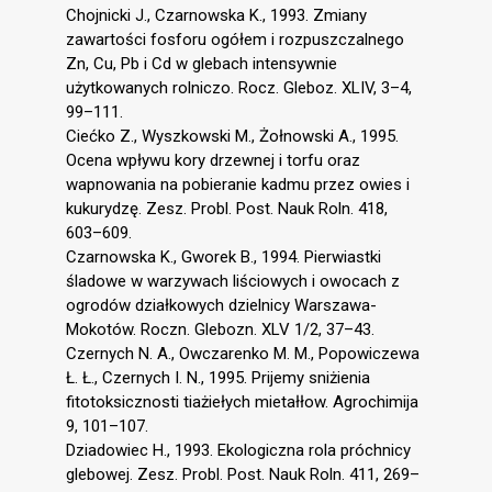
Chojnicki J., Czarnowska K., 1993. Zmiany
zawartości fosforu ogółem i rozpuszczalnego
Zn, Cu, Pb i Cd w glebach intensywnie
użytkowanych rolniczo. Rocz. Gleboz. XLIV, 3–4,
99–111.
Ciećko Z., Wyszkowski M., Żołnowski A., 1995.
Ocena wpływu kory drzewnej i torfu oraz
wapnowania na pobieranie kadmu przez owies i
kukurydzę. Zesz. Probl. Post. Nauk Roln. 418,
603–609.
Czarnowska K., Gworek B., 1994. Pierwiastki
śladowe w warzywach liściowych i owocach z
ogrodów działkowych dzielnicy Warszawa-
Mokotów. Roczn. Glebozn. XLV 1/2, 37–43.
Czernych N. A., Owczarenko M. M., Popowiczewa
Ł. Ł., Czernych I. N., 1995. Prijemy sniżienia
fitotoksicznosti tiażiełych mietałłow. Agrochimija
9, 101–107.
Dziadowiec H., 1993. Ekologiczna rola próchnicy
glebowej. Zesz. Probl. Post. Nauk Roln. 411, 269–