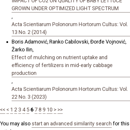
IMPACT OF CO2 ON QUALITY OF BABY LETTUCE
GROWN UNDER OPTIMIZED LIGHT SPECTRUM
,
Acta Scientiarum Polonorum Hortorum Cultus: Vol.
13 No. 2 (2014)
Boris Adamović, Ranko Cabilovski, Đorđe Vojnović,
Žarko Ilin,
Effect of mulching on nutrient uptake and
efficiency of fertilizers in mid-early cabbage
production
,
Acta Scientiarum Polonorum Hortorum Cultus: Vol.
22 No. 3 (2023)
<<
<
1
2
3
4
5
6
7
8
9
10
>
>>
You may also
start an advanced similarity search
for this