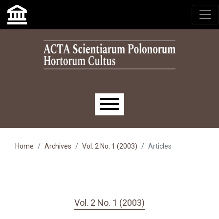
Skip to main navigation menu
Skip to main content
Skip to site footer
Main menu
Home
Archives
Vol. 2 No. 1 (2003)
Articles
Vol. 2 No. 1 (2003)