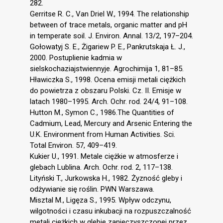
282.
Gerritse R. C., Van Driel W., 1994. The relationship
between of trace metals, organic matter and pH
in temperate soil. J. Environ. Annal. 13/2, 197–204.
Gołowatyj S. E., Żigariew P. E., Pankrutskaja Ł. J.,
2000. Postuplienie kadmia w
sielskochaziajstwiennyje. Agrochimija 1, 81–85.
Hławiczka S., 1998. Ocena emisji metali ciężkich
do powietrza z obszaru Polski. Cz. II. Emisje w
latach 1980–1995. Arch. Ochr. rod. 24/4, 91–108.
Hutton M., Symon C., 1986.The Quantities of
Cadmium, Lead, Mercury and Arsenic Entering the
U.K. Environment from Human Activities. Sci.
Total Environ. 57, 409–419.
Kukier U., 1991. Metale ciężkie w atmosferze i
glebach Lublina. Arch. Ochr. rod. 2, 117–138.
Lityński T., Jurkowska H., 1982. Żyzność gleby i
odżywianie się roślin. PWN Warszawa.
Misztal M., Ligęza S., 1995. Wpływ odczynu,
wilgotności i czasu inkubacji na rozpuszczalność
metali ciężkich w glebie zanieczyszczonej przez