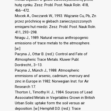
hutę cynku. Zesz. Probl. Post. Nauk Roln. 418,
466–472.
Mocek A., Owczarek W., 1993. Wiązanie Cu, Pb, Zn
przez próchnicę w glebach zanieczyszczonych
emisjami hut miedzi. Zesz. Probl. Post. Nauk Roln.
411, 293–298.
Nriagu J., 1989. Natural versus anthropogenic
emissions of trace metals to the atmosphere.
[w:]
Pacyna J., Ottar B. (red.): Control and Fate of
Atmospheric Trace Metals. Kluwer Publ.
Dordrecht., 3–13.
Pacyna J., Münch J., 1988. Atmospheric
emmisions of arsenic, cadmium, mercury and
zinc in Europe in 1982. Norwegian Inst. for Air
Research 17.
Thorton I., Timothy H. J., 1984. Sources of Lead
Associated Metals in Vegetables Grown in British
Urban Soils: uptake form the soil versus air
deposition. [w:] Hemphill D.D. (red.): Trace