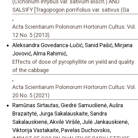
(Cichorium intybus var. sativum Bisch.) AND
SALSIFY [Tragopogon porrifolius var. sativus (Ga
,
Acta Scientiarum Polonorum Hortorum Cultus: Vol.
12 No. 5 (2013)
Aleksandra Govedarica-Lučić, Sanid Pašić, Mirjana
Jovović, Alma Rahimić,
Effects of dose of pyrophyllite on yield and quality
of the cabbage
,
Acta Scientiarum Polonorum Hortorum Cultus: Vol.
20 No. 5 (2021)
Ramūnas Sirtautas, Giedrė Samuolienė, Aušra
Brazaitytė, Jurga Sakalauskaite, Sandra
Sakalauskienė, Akvilė Viršilė, Julė Jankauskienė,
Viktorija Vastakaite, Pavelas Duchovskis,