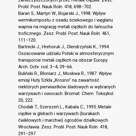
zanieczyszczonych przez metale ciężkie. Zesz.
Probl. Post. Nauk Roln. 418, 698–702.
Baran S., Martyn W., Bojarski J., 1998. Wpływ
wermikompostu z osadu ściekowego i węglanu
wapnia na migrację metali ciężkich do łańcucha
troficznego. Zesz. Probl. Post. Nauk Roln. 461,
111–120.
Bartnicki J., Hrehoruk J., Olendrzyński K., 1994.
Oszacowanie udziału Polski w atmosferycznym
transporcie metali ciężkich na obszar Europy.
Arch. Ochr. rod. 3–4, 39–66.
Buliński R., Błoniarz J., Moskwa R., 1987. Wpływ
emisji Huty Szkła „Krosno” na zawartość
niektórych pierwiastków śladowych w wybranych
warzywach i owocach. Bromat. Chem. Toksykol.
20, 222.
Chodak T., Szerszeń L., Kabała C., 1995. Metale
ciężkie w glebach i warzywach (burakach
ćwikłowych i marchwi) ogrodów działkowych
Wrocławia. Zesz. Probl. Post. Nauk Roln. 418,
291–297.