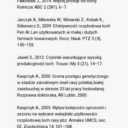
Falkowski J., 2014. Więcej prosiąt od lochy.
Rolnicze ABC 2 (281), 6–7.
Jarczyk A., Milewska W., Winiarski Z., Kobak K.,
Sitkiewicz D., 2009. Efektywność rozpłodowa loch
Pen Ar Lan użytkowanych w małej i dużych
fermach towarowych. Rocz. Nauk. PTZ 5 (4),
145–153.
Jasek S., 2012. Czynniki warunkujące wysoką
produkcyjność loch. Trouw i My 3 (21), 14–17.
Kasprzyk A., 2000. Ocena postępu genetycznego
w stadzie zarodowym świń rasy polskiej białej
zwisłouchej w okresie 25 lat pracy hodowlanej.
Rozprawa doktorska, AR Lublin, 2000.
Kasprzyk A., 2005. Wpływ kolejności oproszeń i
sezonu na wybrane wskaźniki użytkowości
rozpłodowej loch rasy pbz. Annales UMCS, sec.
EE, Zootechnica 14, 101–108.