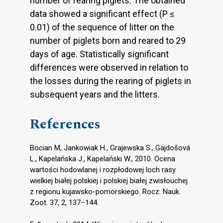
number of rearing piglets. The obtained
data showed a significant effect (P ≤
0.01) of the sequence of litter on the
number of piglets born and reared to 29
days of age. Statistically significant
differences were observed in relation to
the losses during the rearing of piglets in
subsequent years and the litters.
References
Bocian M, Jankowiak H., Grajewska S., Gajdošová
L., Kapelańska J., Kapelański W., 2010. Ocena
wartości hodowlanej i rozpłodowej loch rasy
wielkiej białej polskiej i polskiej białej zwisłouchej
z regionu kujawsko-pomorskiego. Rocz. Nauk.
Zoot. 37, 2, 137–144.