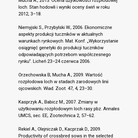
Mucha A., 2013. Ocena użytkowości rozpłodowej
loch. Stan hodowli i wyniki oceny świń w roku
2012, 3–18.
Niemyjski S., Przybylski W., 2006. Ekonomiczne
aspekty produkcji tuczników w aktualnych
warunkach rynkowych. Mat. Konf. „Wykorzystanie
osiągnięć genetyki do produkcji tuczników
odpowiadających potrzebom współczesnego
rynku”. Licheń 23–24 czerwca 2006.
Orzechowska B, Mucha A., 2009. Wartość
rozpłodowa loch w stadach zarodowych linii
ojcowskich. Wiad. Zoot. 47, 4, 23–30.
Kasprzyk A., Babicz M., 2007. Zmiany w
użytkowaniu rozpłodowym loch rasy pbz. Annales
UMCS, sec. EE, Zootechnica 2, 57–62.
Rekiel A., Olejniczak D., Kacprzak D., 2009.
Productivity of crossbred sows in the selected