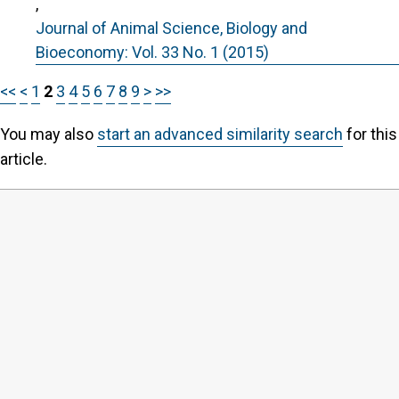
,
Journal of Animal Science, Biology and
Bioeconomy: Vol. 33 No. 1 (2015)
<<
<
1
2
3
4
5
6
7
8
9
>
>>
You may also
start an advanced similarity search
for this
article.