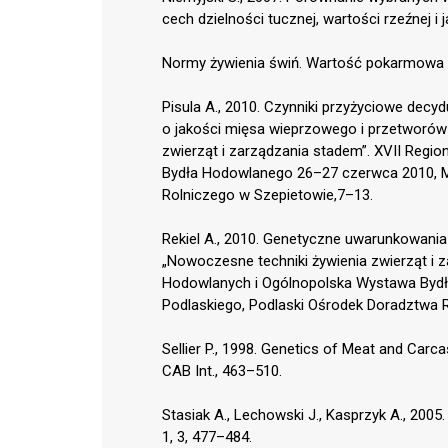
cech dzielności tucznej, wartości rzeźnej i 
Normy żywienia świń. Wartość pokarmowa p
Pisula A., 2010. Czynniki przyżyciowe dec
o jakości mięsa wieprzowego i przetworów 
zwierząt i zarządzania stadem”. XVII Reg
Bydła Hodowlanego 26–27 czerwca 2010, M
Rolniczego w Szepietowie,7–13.
Rekiel A., 2010. Genetyczne uwarunkowania m
„Nowoczesne techniki żywienia zwierząt i 
Hodowlanych i Ogólnopolska Wystawa Byd
Podlaskiego, Podlaski Ośrodek Doradztwa 
Sellier P., 1998. Genetics of Meat and Carcass
CAB Int., 463–510.
Stasiak A., Lechowski J., Kasprzyk A., 2005
1, 3, 477–484.