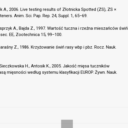
ek A., 2006. Live testing results of Złotnicka Spotted (ZS), ZS ×
eners. Anim. Sci. Pap. Rep. 24, Suppl. 1, 65–69.
sprzyk A., Bajda Z., 1997. Wartość tuczna i rzeźna mieszańców świń
 sec. EE, Zootechnica 15, 99–100.
araśny Z., 1986. Krzyżowanie świń rasy wbp i pbz. Rocz. Nauk.
, Sieczkowska H., Antosik K., 2005. Jakość mięsa tuczników
asą mięsności według systemu klasyfikacji EUROP. Żywn. Nauk.