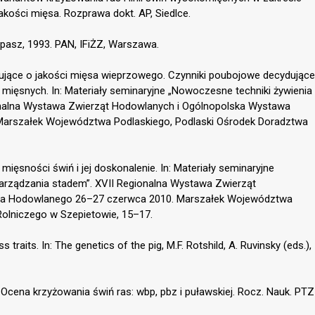
jakości mięsa. Rozprawa dokt. AP, Siedlce.
asz, 1993. PAN, IFiŻZ, Warszawa.
ydujące o jakości mięsa wieprzowego. Czynniki poubojowe decydujące
mięsnych. In: Materiały seminaryjne „Nowoczesne techniki żywienia
ionalna Wystawa Zwierząt Hodowlanych i Ogólnopolska Wystawa
arszałek Województwa Podlaskiego, Podlaski Ośrodek Doradztwa
ięsności świń i jej doskonalenie. In: Materiały seminaryjne
zarządzania stadem”. XVII Regionalna Wystawa Zwierząt
ła Hodowlanego 26–27 czerwca 2010. Marszałek Województwa
Rolniczego w Szepietowie, 15–17.
 traits. In: The genetics of the pig, M.F. Rotshild, A. Ruvinsky (eds.),
. Ocena krzyżowania świń ras: wbp, pbz i puławskiej. Rocz. Nauk. PTZ