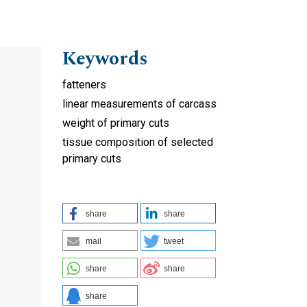
Keywords
fatteners
linear measurements of carcass
weight of primary cuts
tissue composition of selected
primary cuts
share
share
mail
tweet
share
share
share