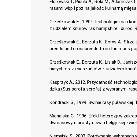
Florowski T., Pisula A., Rola M., Adamczak
rasami wbp i pbz na jakość kulinarną mięsa
Grześkowiak E., 1999. Technologiczna i k
z udziałem knurów ras hampshire i duroc. 
Grześkowiak E., Borzuta K., Borys A., Strzele
breeds and crossbreeds from the mass popul
Grześkowiak E., Borzuta K., Lisiak D., Janis
białych oraz mieszańców z udziałem knurów 
Kasprzyk A., 2012. Przydatność technolog
dzika (Sus scrofa scrofa) z wybranymi ras
Kondracki S., 1999. Świnie rasy puławskiej. Tr
Michalska G., 1996. Efekt heterozji w zakre
dwurasowym prostym świń belgijskiej zwisło
Niemyjski S., 2007. Porównanie wybranych w