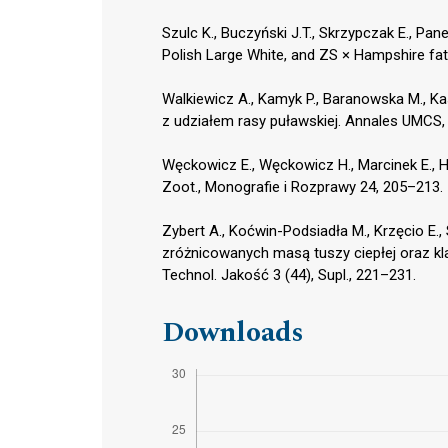
Szulc K., Buczyński J.T., Skrzypczak E., Pan
Polish Large White, and ZS × Hampshire fatt
Walkiewicz A., Kamyk P., Baranowska M., Ka
z udziałem rasy puławskiej. Annales UMCS,
Węckowicz E., Węckowicz H., Marcinek E., H
Zoot., Monografie i Rozprawy 24, 205–213.
Zybert A., Koćwin-Podsiadła M., Krzęcio E.
zróżnicowanych masą tuszy ciepłej oraz kl
Technol. Jakość 3 (44), Supl., 221–231.
Downloads