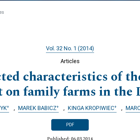
les
Vol. 32 No. 1 (2014)
Articles
cted characteristics of th
t on family farms in the 
+
+
+
YK
MAREK BABICZ
KINGA KROPIWIEC
MARC
PDF
Published: 06.03.2014