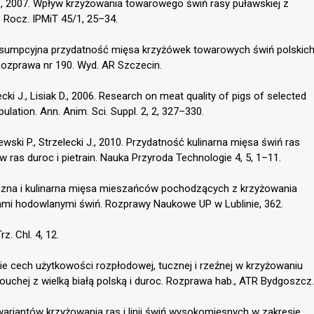
 L., 2007. Wpływ krzyżowania towarowego świń rasy puławskiej z
. Rocz. IPMiT 45/1, 25–34.
onsumpcyjna przydatność mięsa krzyżówek towarowych świń polskic
Rozprawa nr 190. Wyd. AR Szczecin.
cki J., Lisiak D., 2006. Research on meat quality of pigs of selected
ation. Ann. Anim. Sci. Suppl. 2, 2, 327–330.
zewski P., Strzelecki J., 2010. Przydatność kulinarna mięsa świń ras
ras duroc i pietrain. Nauka Przyroda Technologie 4, 5, 1–11.
iczna i kulinarna mięsa mieszańców pochodzących z krzyżowania
ami hodowlanymi świń. Rozprawy Naukowe UP w Lublinie, 362.
z. Chl. 4, 12.
sie cech użytkowości rozpłodowej, tucznej i rzeźnej w krzyżowaniu
uchej z wielką białą polską i duroc. Rozprawa hab., ATR Bydgoszcz.
ariantów krzyżowania ras i linii świń wysokomięsnych w zakresie