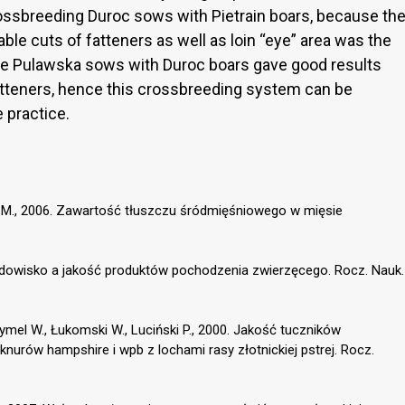
ssbreeding Duroc sows with Pietrain boars, because th
ble cuts of fatteners as well as loin “eye” area was the
he Pulawska sows with Duroc boars gave good results
 fatteners, hence this crossbreeding system can be
 practice.
ła M., 2006. Zawartość tłuszczu śródmięśniowego w mięsie
 Środowisko a jakość produktów pochodzenia zwierzęcego. Rocz. Nauk.
 Drymel W., Łukomski W., Luciński P., 2000. Jakość tuczników
rów hampshire i wpb z lochami rasy złotnickiej pstrej. Rocz.