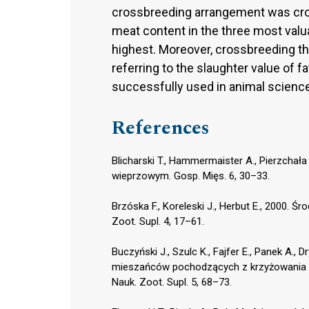
crossbreeding arrangement was cro
meat content in the three most valua
highest. Moreover, crossbreeding t
referring to the slaughter value of
successfully used in animal science
References
Blicharski T., Hammermaister A., Pierzcha
wieprzowym. Gosp. Mięs. 6, 30–33.
Brzóska F., Koreleski J., Herbut E., 2000.
Zoot. Supl. 4, 17–61.
Buczyński J., Szulc K., Fajfer E., Panek A.,
mieszańców pochodzących z krzyżowania knu
Nauk. Zoot. Supl. 5, 68–73.