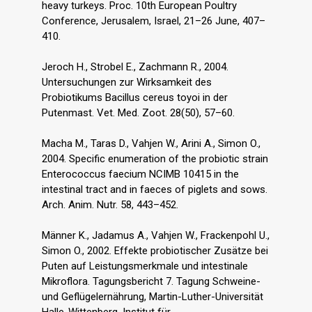
heavy turkeys. Proc. 10th European Poultry
Conference, Jerusalem, Israel, 21–26 June, 407–
410.
Jeroch H., Strobel E., Zachmann R., 2004.
Untersuchungen zur Wirksamkeit des
Probiotikums Bacillus cereus toyoi in der
Putenmast. Vet. Med. Zoot. 28(50), 57–60.
Macha M., Taras D., Vahjen W., Arini A., Simon O.,
2004. Specific enumeration of the probiotic strain
Enterococcus faecium NCIMB 10415 in the
intestinal tract and in faeces of piglets and sows.
Arch. Anim. Nutr. 58, 443–452.
Männer K., Jadamus A., Vahjen W., Frackenpohl U.,
Simon O., 2002. Effekte probiotischer Zusätze bei
Puten auf Leistungsmerkmale und intestinale
Mikroflora. Tagungsbericht 7. Tagung Schweine-
und Geflügelernährung, Martin-Luther-Universität