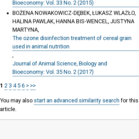
Bioeconomy: Vol. 33 No. 2 (2015)
BOŻENA NOWAKOWICZ-DĘBEK, ŁUKASZ WLAZŁO,
HALINA PAWLAK, HANNA BIS-WENCEL, JUSTYNA
MARTYNA,
The ozone disinfection treatment of cereal grain
used in animal nutrition
,
Journal of Animal Science, Biology and
Bioeconomy: Vol. 35 No. 2 (2017)
1
2
3
4
5
6
>
>>
You may also
start an advanced similarity search
for this
article.