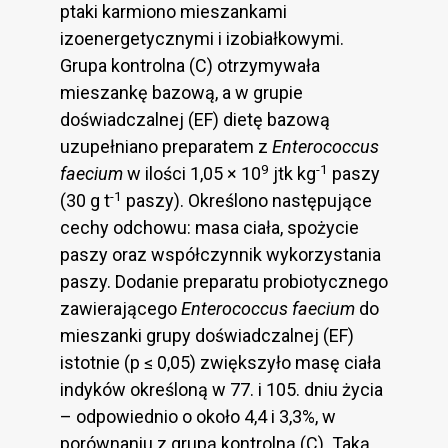
ptaki karmiono mieszankami
izoenergetycznymi i izobiałkowymi.
Grupa kontrolna (C) otrzymywała
mieszankę bazową, a w grupie
doświadczalnej (EF) dietę bazową
uzupełniano preparatem z
Enterococcus
9
-1
faecium
w ilości 1,05 × 10
jtk kg
paszy
-1
(30 g t
paszy). Określono następujące
cechy odchowu: masa ciała, spożycie
paszy oraz współczynnik wykorzystania
paszy. Dodanie preparatu probiotycznego
zawierającego
Enterococcus faecium
do
mieszanki grupy doświadczalnej (EF)
istotnie (p ≤ 0,05) zwiększyło masę ciała
indyków określoną w 77. i 105. dniu życia
– odpowiednio o około 4,4 i 3,3%, w
porównaniu z grupą kontrolną (C). Taką