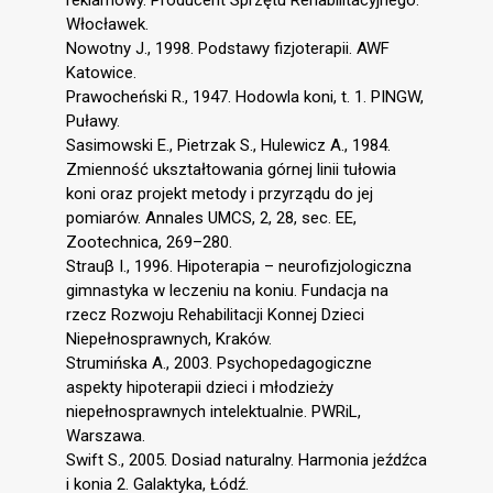
Włocławek.
Nowotny J., 1998. Podstawy fizjoterapii. AWF
Katowice.
Prawocheński R., 1947. Hodowla koni, t. 1. PINGW,
Puławy.
Sasimowski E., Pietrzak S., Hulewicz A., 1984.
Zmienność ukształtowania górnej linii tułowia
koni oraz projekt metody i przyrządu do jej
pomiarów. Annales UMCS, 2, 28, sec. EE,
Zootechnica, 269–280.
Strauβ I., 1996. Hipoterapia – neurofizjologiczna
gimnastyka w leczeniu na koniu. Fundacja na
rzecz Rozwoju Rehabilitacji Konnej Dzieci
Niepełnosprawnych, Kraków.
Strumińska A., 2003. Psychopedagogiczne
aspekty hipoterapii dzieci i młodzieży
niepełnosprawnych intelektualnie. PWRiL,
Warszawa.
Swift S., 2005. Dosiad naturalny. Harmonia jeźdźca
i konia 2. Galaktyka, Łódź.