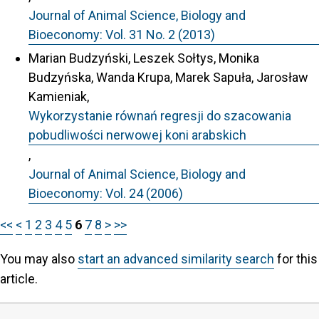
Journal of Animal Science, Biology and
Bioeconomy: Vol. 31 No. 2 (2013)
Marian Budzyński, Leszek Sołtys, Monika
Budzyńska, Wanda Krupa, Marek Sapuła, Jarosław
Kamieniak,
Wykorzystanie równań regresji do szacowania
pobudliwości nerwowej koni arabskich
,
Journal of Animal Science, Biology and
Bioeconomy: Vol. 24 (2006)
<<
<
1
2
3
4
5
6
7
8
>
>>
You may also
start an advanced similarity search
for this
article.