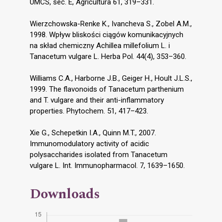
UMCS, sec. E, Agricultura 61, 319–331.
Wierzchowska-Renke K., Ivancheva S., Zobel A.M.,
1998. Wpływ bliskości ciągów komunikacyjnych
na skład chemiczny Achillea millefolium L. i
Tanacetum vulgare L. Herba Pol. 44(4), 353–360.
Williams C.A., Harborne J.B., Geiger H., Hoult J.L.S.,
1999. The flavonoids of Tanacetum parthenium
and T. vulgare and their anti-inflammatory
properties. Phytochem. 51, 417–423.
Xie G., Schepetkin I.A., Quinn M.T., 2007.
Immunomodulatory activity of acidic
polysaccharides isolated from Tanacetum
vulgare L. Int. Immunopharmacol. 7, 1639–1650.
Downloads