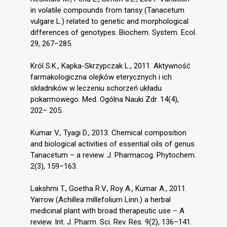
in volatile compounds from tansy (Tanacetum
vulgare L.) related to genetic and morphological
differences of genotypes. Biochem. System. Ecol.
29, 267–285.
Król S.K., Kapka-Skrzypczak L., 2011. Aktywność
farmakologiczna olejków eterycznych i ich
składników w leczeniu schorzeń układu
pokarmowego. Med. Ogólna Nauki Zdr. 14(4),
202– 205.
Kumar V., Tyagi D., 2013. Chemical composition
and biological activities of essential oils of genus
Tanacetum – a review. J. Pharmacog. Phytochem.
2(3), 159–163.
Lakshmi T., Goetha R.V., Roy A., Kumar A., 2011.
Yarrow (Achillea millefolium Linn.) a herbal
medicinal plant with broad therapeutic use – A
review. Int. J. Pharm. Sci. Rev. Res. 9(2), 136–141.