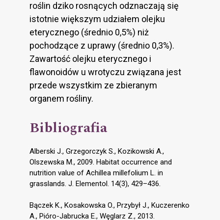
roślin dziko rosnących odznaczają się
istotnie większym udziałem olejku
eterycznego (średnio 0,5%) niż
pochodzące z uprawy (średnio 0,3%).
Zawartość olejku eterycznego i
flawonoidów u wrotyczu związana jest
przede wszystkim ze zbieranym
organem rośliny.
Bibliografia
Alberski J., Grzegorczyk S., Kozikowski A.,
Olszewska M., 2009. Habitat occurrence and
nutrition value of Achillea millefolium L. in
grasslands. J. Elementol. 14(3), 429–436.
Bączek K., Kosakowska O., Przybył J., Kuczerenko
A., Pióro-Jabrucka E., Węglarz Z., 2013.