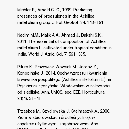
Michler B., Arnold C.-G., 1999. Predicting
presences of proazulenes in the Achillea
millefolium group. J. Fol. Geobot. 34, 143–161.
Nadim M.M., Malik A.A., Ahmad J., Bakshi S.K.,
2011. The essential oil composition of Achillea
millefolium L. cultivated under tropical condition in
India. World J. Agric. Sci. 7, 561–565.
Pitura K., Błażewicz-Woźniak M., Jarosz Z.,
Konopińska J., 2014. Cechy wzrostu i kwitnienia
krwawnika pospolitego (Achillea millefolium L.) na
Pojezierzu Łęczyńsko-Włodawskim w zależności
od siedliska. Ann. UMCS, sec. EEE, Horticultura
24(4), 31–41.
Trzaskoś M., Szydłowska J., Stelmaszyk A., 2006.
Zioła w zbiorowiskach śródleśnych łąk w
aspekcie użytkowym i krajobrazowym. Ann.