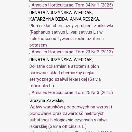
,
Annales Horticulturae: Tom 34 Nr 1 (2025)
RENATA NURZYŃSKA-WIERDAK,
KATARZYNA DZIDA, ANNA RESZKA,
Plon i skład chemiczny zgrubień rzodkiewki
(Raphanus sativus L. var. sativus L.) w
zależności od żywienia roślin azotem i
potasem
,
Annales Horticulturae: Tom 23 Nr 2 (2013)
RENATA NURZYŃSKA-WIERDAK,
Dolistne dokarmianie azotem a plon
surowca i skład chemiczny olejku
eterycznego szałwii lekarskiej (Salvia
officinalis L.)
,
Annales Horticulturae: Tom 25 Nr 3 (2015)
Grażyna Zawiślak,
Wpływ warunków pogodowych na wzrost i
plonowanie oraz zawartość niektórych
substancji biologicznie czynnych szałwii
lekarskiej (Salvia officinalis L.)