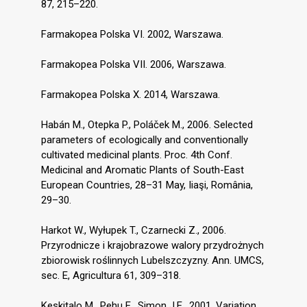
87, 215–220.
Farmakopea Polska VI. 2002, Warszawa.
Farmakopea Polska VII. 2006, Warszawa.
Farmakopea Polska X. 2014, Warszawa.
Habán M., Otepka P., Poláček M., 2006. Selected
parameters of ecologically and conventionally
cultivated medicinal plants. Proc. 4th Conf.
Medicinal and Aromatic Plants of South-East
European Countries, 28–31 May, Iiaşi, România,
29–30.
Harkot W., Wyłupek T., Czarnecki Z., 2006.
Przyrodnicze i krajobrazowe walory przydrożnych
zbiorowisk roślinnych Lubelszczyzny. Ann. UMCS,
sec. E, Agricultura 61, 309–318.
Keskitalo M., Pehu E., Simon J.E., 2001. Variation