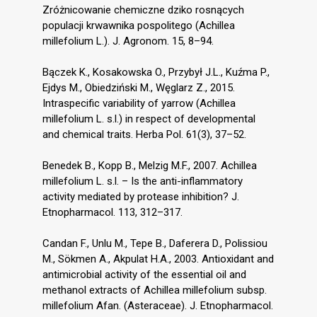
Zróżnicowanie chemiczne dziko rosnących
populacji krwawnika pospolitego (Achillea
millefolium L.). J. Agronom. 15, 8–94.
Bączek K., Kosakowska O., Przybył J.L., Kuźma P.,
Ejdys M., Obiedziński M., Węglarz Z., 2015.
Intraspecific variability of yarrow (Achillea
millefolium L. s.l.) in respect of developmental
and chemical traits. Herba Pol. 61(3), 37–52.
Benedek B., Kopp B., Melzig M.F., 2007. Achillea
millefolium L. s.l. – Is the anti-inflammatory
activity mediated by protease inhibition? J.
Etnopharmacol. 113, 312–317.
Candan F., Unlu M., Tepe B., Daferera D., Polissiou
M., Sökmen A., Akpulat H.A., 2003. Antioxidant and
antimicrobial activity of the essential oil and
methanol extracts of Achillea millefolium subsp.
millefolium Afan. (Asteraceae). J. Etnopharmacol.