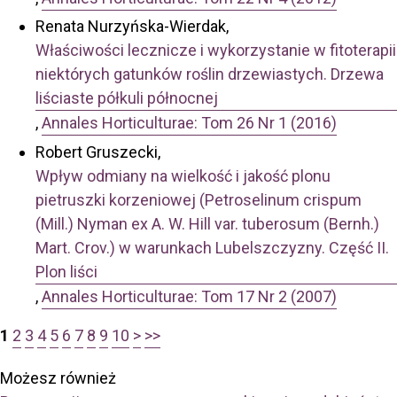
Renata Nurzyńska-Wierdak,
Właściwości lecznicze i wykorzystanie w fitoterapii
niektórych gatunków roślin drzewiastych. Drzewa
liściaste półkuli północnej
,
Annales Horticulturae: Tom 26 Nr 1 (2016)
Robert Gruszecki,
Wpływ odmiany na wielkość i jakość plonu
pietruszki korzeniowej (Petroselinum crispum
(Mill.) Nyman ex A. W. Hill var. tuberosum (Bernh.)
Mart. Crov.) w warunkach Lubelszczyzny. Część II.
Plon liści
,
Annales Horticulturae: Tom 17 Nr 2 (2007)
1
2
3
4
5
6
7
8
9
10
>
>>
Możesz również