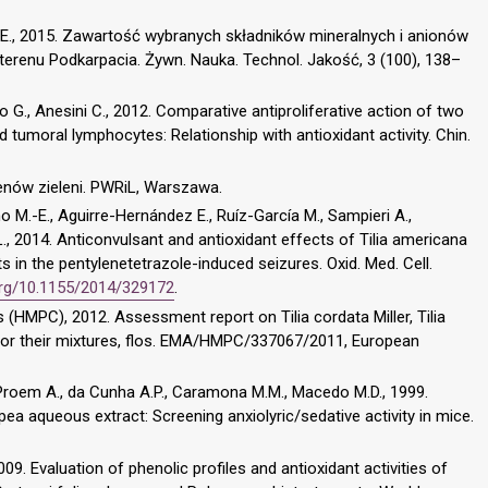
lik E., 2015. Zawartość wybranych składników mineralnych i anionów
erenu Podkarpacia. Żywn. Nauka. Technol. Jakość, 3 (100), 138–
aro G., Anesini C., 2012. Comparative antiproliferative action of two
nd tumoral lymphocytes: Relationship with antioxidant activity. Chin.
renów zieleni. PWRiL, Warszawa.
M.-E., Aguirre-Hernández E., Ruíz-García M., Sampieri A.,
., 2014. Anticonvulsant and antioxidant effects of Tilia americana
s in the pentylenetetrazole-induced seizures. Oxid. Med. Cell.
.org/10.1155/2014/329172
.
(HMPC), 2012. Assessment report on Tilia cordata Miller, Tilia
ne or their mixtures, flos. EMA/HMPC/337067/2011, European
, Proem A., da Cunha A.P., Caramona M.M., Macedo M.D., 1999.
pea aqueous extract: Screening anxiolyric/sedative activity in mice.
009. Evaluation of phenolic profiles and antioxidant activities of