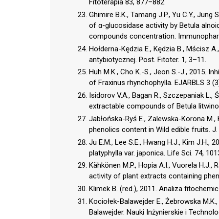
Fitoterapia 83, 877–882.
Ghimire B.K., Tamang J.P., Yu C.Y., Jung S.
of α-glucosidase activity by Betula alnoi
compounds concentration. Immunopharm
Hołderna-Kędzia E., Kędzia B., Mścisz A
antybiotycznej. Post. Fitoter. 1, 3–11.
Huh M.K., Cho K.-S., Jeon S.-J., 2015. In
of Fraxinus rhynchophylla. EJARBLS 3 (3
Isidorov V.A., Bagan R., Szczepaniak L., Ś
extractable compounds of Betula litwin
Jabłońska-Ryś E., Zalewska-Korona M., Ka
phenolics content in Wild edible fruits. J
Ju E.M., Lee S.E., Hwang H.J., Kim J.H., 
platyphylla var. japonica. Life Sci. 74, 10
Kähkönen M.P., Hopia A.I., Vuorela H.J., Ra
activity of plant extracts containing p
Klimek B. (red.), 2011. Analiza fitochem
Kociołek-Balawejder E., Żebrowska M.K.,
Balawejder. Nauki Inżynierskie i Technol