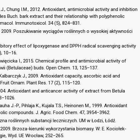
J., Chung I.M., 2012. Antioxidant, antimicrobial activity and inhibition
des Buch. bark extract and their relationship with polyphenolic
acol. Immunotoxicol. 34 (5), 824–831.
., 2009. Poszukiwanie wyciągów roślinnych o wysokiej aktywności
hibitory effect of lipoxygenase and DPPH radical scavenging activity
), 10–16.
więcicka I., 2015. Chemical profile and antimicrobial activity of
owii (Betulaceae) buds. Open Chem. 13, 125–137.
lbarczyk J., 2009. Antioxidant capacity, ascorbic acid and
. Fruit Ornam. Plant Res. 17 (2), 115–120.
2004. Antioxidant and anticancer activity of extract from Betula
13–1026.
uha J.-P., Pihlaja K., Kujala T.S., Heinonen M., 1999. Antioxidant
henolic compounds. J. Agric. Food Chem. 47, 3954–3962.
iczna roślinnych substancji leczniczych. UM w Łodzi, Łódź.
 2009. Brzoza-kierunki wykorzystania biomasy. W: E. Kociołek-
ogie, Wyd. UE Wrocław, 252–265.