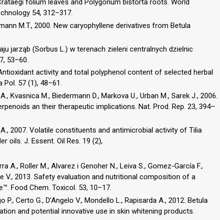
, Crataegi folium leaves and Polygonum bistorta roots. World
echnology 54, 312–317.
Hamann M.T., 2000. New caryophyllene derivatives from Betula
ju jarząb (Sorbus L.) w terenach zieleni centralnych dzielnic
7, 53–60.
ntioxidant activity and total polyphenol content of selected herbal
 Pol. 57 (1), 48–61.
A., Kvasnica M., Biedermann D., Markova U., Urban M., Sarek J., 2006.
terpenoids an their therapeutic implications. Nat. Prod. Rep. 23, 394–
A., 2007. Volatile constituents and antimicrobial activity of Tilia
oils. J. Essent. Oil Res. 19 (2),
ra A., Roller M., Alvarez i Genoher N., Leiva S., Gomez-García F.,
e V., 2013. Safety evaluation and nutritional composition of a
re™. Food Chem. Toxicol. 53, 10–17.
 P., Certo G., D’Angelo V., Mondello L., Rapisarda A., 2012. Betula
ation and potential innovative use in skin whitening products.