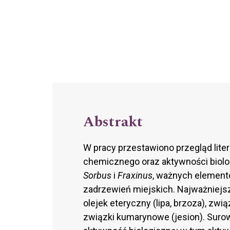
Abstrakt
W pracy przestawiono przegląd lite
chemicznego oraz aktywności biol
Sorbus
i
Fraxinus
, ważnych elementó
zadrzewień miejskich. Najważniejsz
olejek eteryczny (lipa, brzoza), zwi
związki kumarynowe (jesion). Suro