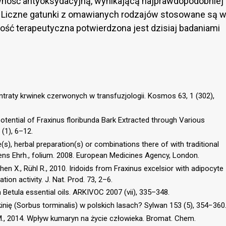
wność antyoksydacyjną, wynikającą najprawdopodobniej
 Liczne gatunki z omawianych rodzajów stosowane są 
ność terapeutyczna potwierdzona jest dzisiaj badaniami
ntraty krwinek czerwonych w transfuzjologii. Kosmos 63, 1 (302),
potential of Fraxinus floribunda Bark Extracted through Various
(1), 6–12.
), herbal preparation(s) or combinations there of with traditional
ens Ehrh., folium. 2008. European Medicines Agency, London.
., Chen X., Rühl R., 2010. Iridoids from Fraxinus excelsior with adipocyte
tion activity. J. Nat. Prod. 73, 2–6.
n Betula essential oils. ARKIVOC 2007 (vii), 335–348.
kinię (Sorbus torminalis) w polskich lasach? Sylwan 153 (5), 354−360
M., 2014. Wpływ kumaryn na życie człowieka. Bromat. Chem.