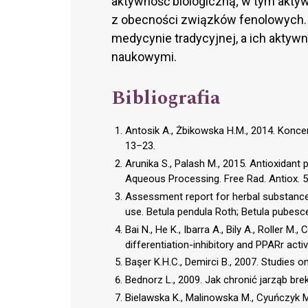
aktywność biologiczną; w tym akty
z obecności związków fenolowych.
medycynie tradycyjnej, a ich aktyw
naukowymi.
Bibliografia
Antosik A., Żbikowska H.M., 2014. Konce
13–23.
Arunika S., Palash M., 2015. Antioxidant 
Aqueous Processing. Free Rad. Antiox. 5 
Assessment report for herbal substance(s
use. Betula pendula Roth; Betula pubesc
Bai N., He K., Ibarra A., Bily A., Roller M
differentiation-inhibitory and PPARr activa
Başer K.H.C., Demirci B., 2007. Studies o
Bednorz L., 2009. Jak chronić jarząb bre
Bielawska K., Malinowska M., Cyuńczyk 