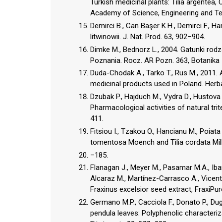
Turkish medicinal plants: Tilia argentea
Academy of Science, Engineering and T
Demirci B., Can Başer K.H., Demirci F., 
litwinowii. J. Nat. Prod. 63, 902–904.
Dimke M., Bednorz L., 2004. Gatunki rodza
Poznania. Rocz. AR Pozn. 363, Botanika 
Duda-Chodak A., Tarko T., Rus M., 2011. A
medicinal products used in Poland. Herba
Dzubak P., Hajduch M., Vydra D., Hustova 
Pharmacological activities of natural tri
411.
Fitsiou I., Tzakou O., Hancianu M., Poiata 
tomentosa Moench and Tilia cordata Miller 
–185.
Flanagan J., Meyer M., Pasamar M.A., Ibar
Alcaraz M., Martínez-Carrasco A., Vicent
Fraxinus excelsior seed extract, FraxiPu
Germano M.P., Cacciola F., Donato P., Dugo
pendula leaves: Polyphenolic characteriz