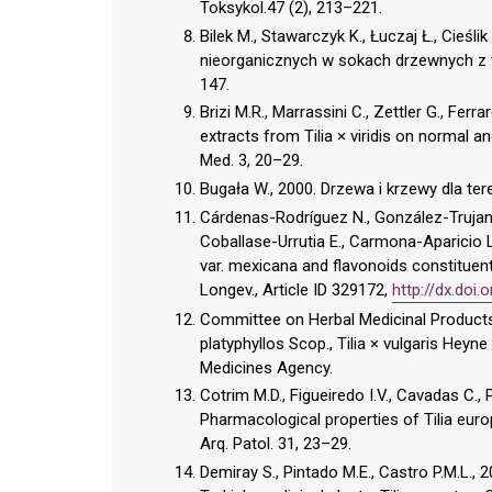
Toksykol.47 (2), 213–221.
Bilek M., Stawarczyk K., Łuczaj Ł., Cieś
nieorganicznych w sokach drzewnych z t
147.
Brizi M.R., Marrassini C., Zettler G., Ferr
extracts from Tilia × viridis on normal a
Med. 3, 20–29.
Bugała W., 2000. Drzewa i krzewy dla te
Cárdenas-Rodríguez N., González-Trujano 
Coballase-Urrutia E., Carmona-Aparicio L
var. mexicana and flavonoids constituent
Longev., Article ID 329172,
http://dx.doi
Committee on Herbal Medicinal Products 
platyphyllos Scop., Tilia × vulgaris Hey
Medicines Agency.
Cotrim M.D., Figueiredo I.V., Cavadas C.
Pharmacological properties of Tilia euro
Arq. Patol. 31, 23–29.
Demiray S., Pintado M.E., Castro P.M.L., 2