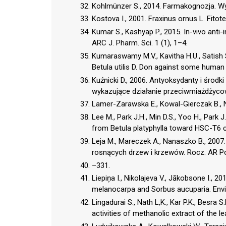
Kohlmünzer S., 2014. Farmakognozja. W
Kostova I., 2001. Fraxinus ornus L. Fitot
Kumar S., Kashyap P., 2015. In-vivo anti
ARC J. Pharm. Sci. 1 (1), 1–4.
Kumaraswamy M.V., Kavitha H.U., Satish S
Betula utilis D. Don against some human 
Kuźnicki D., 2006. Antyoksydanty i środ
wykazujące działanie przeciwmiażdżycowe
Lamer-Zarawska E., Kowal-Gierczak B., Ni
Lee M., Park J.H., Min D.S., Yoo H., Park J
from Betula platyphylla toward HSC-T6 ce
Leja M., Mareczek A., Nanaszko B., 20
rosnących drzew i krzewów. Rocz. AR Po
–331.
Liepiņa I., Nikolajeva V., Jākobsone I., 20
melanocarpa and Sorbus aucuparia. Envir
Lingadurai S., Nath L,K., Kar P.K., Besra 
activities of methanolic extract of the le