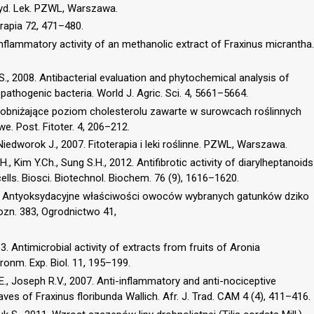
yd. Lek. PZWL, Warszawa.
erapia 72, 471–480.
-inflammatory activity of an methanolic extract of Fraxinus micrantha.
., 2008. Antibacterial evaluation and phytochemical analysis of
pathogenic bacteria. World J. Agric. Sci. 4, 5661–5664.
ki obniżające poziom cholesterolu zawarte w surowcach roślinnych
. Post. Fitoter. 4, 206–212.
edworok J., 2007. Fitoterapia i leki roślinne. PZWL, Warszawa.
.H., Kim Y.Ch., Sung S.H., 2012. Antifibrotic activity of diarylheptanoids
lls. Biosci. Biotechnol. Biochem. 76 (9), 1616–1620.
07. Antyoksydacyjne właściwości owoców wybranych gatunków dziko
zn. 383, Ogrodnictwo 41,
13. Antimicrobial activity of extracts from fruits of Aronia
onm. Exp. Biol. 11, 195–199.
S.E., Joseph R.V., 2007. Anti-inflammatory and anti-nociceptive
aves of Fraxinus floribunda Wallich. Afr. J. Trad. CAM 4 (4), 411–416.