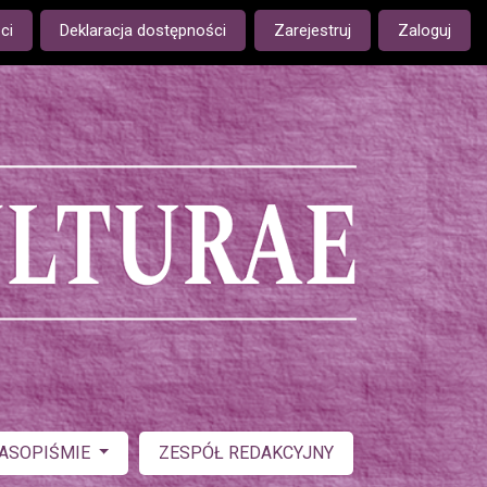
ge is:
ci
Deklaracja dostępności
Zarejestruj
Zaloguj
ZASOPIŚMIE
ZESPÓŁ REDAKCYJNY