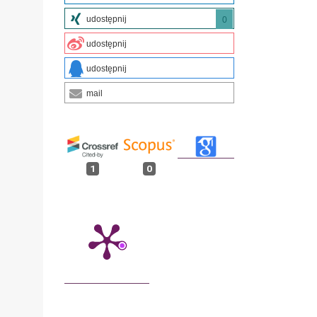
udostępnij
0
udostępnij
udostępnij
mail
1
0