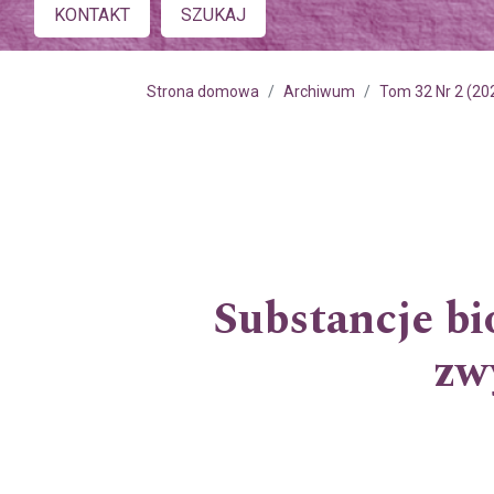
Main menu
KONTAKT
SZUKAJ
Strona domowa
Archiwum
Tom 32 Nr 2 (20
Substancje bi
zwy