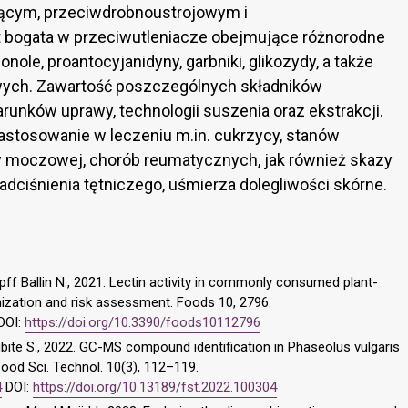
jącym, przeciwdrobnoustrojowym i
 bogata w przeciwutleniacze obejmujące różnorodne
wonole, proantocyjanidyny, garbniki, glikozydy, a także
ych. Zawartość poszczególnych składników
runków uprawy, technologii suszenia oraz ekstrakcji.
zastosowanie w leczeniu m.in. cukrzycy, stanów
 moczowej, chorób reumatycznych, jak również skazy
ciśnienia tętniczego, uśmierza dolegliwości skórne.
ff Ballin N., 2021. Lectin activity in commonly consumed plant-
ization and risk assessment. Foods 10, 2796.
DOI:
https://doi.org/10.3390/foods10112796
bite S., 2022. GC-MS compound identification in Phaseolus vulgaris
ood Sci. Technol. 10(3), 112–119.
4
DOI:
https://doi.org/10.13189/fst.2022.100304