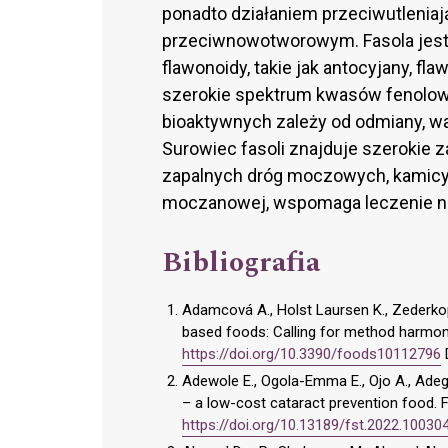
ponadto działaniem przeciwutlenia
przeciwnowotworowym. Fasola jest
flawonoidy, takie jak antocyjany, fla
szerokie spektrum kwasów fenolow
bioaktywnych zależy od odmiany, wa
Surowiec fasoli znajduje szerokie 
zapalnych dróg moczowych, kamicy
moczanowej, wspomaga leczenie nad
Bibliografia
Adamcová A., Holst Laursen K., Zederkop
based foods: Calling for method harmon
https://doi.org/10.3390/foods10112796
Adewole E., Ogola-Emma E., Ojo A., Adeg
– a low-cost cataract prevention food. F
https://doi.org/10.13189/fst.2022.10030