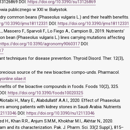
13126869 DOI:
https://doi.org/10.3390/su13126869
owia publicznego w XXI w. Białystok.
 dry common beans (Phaseolus vulgaris L.) and their health benefits.
.org/10.3390/ijms18112331
DOI:
https://doi.org/10.3390/ijms18112331
L., Masoero F., Sparvoli F., Lo Fiego A., Campion B., 2019. Nutrients’
n bean (Phaseolus vulgaris L.) lines carrying mutations affecting
https://doi.org/10.3390/agronomy9060317
DOI:
17
nt techniques for disease prevention. Thyroid Disord. Ther. 12(3),
a precious source of the new bioactive compo-unds. Pharmacol.
online.silae.it
enefits of the bioactive compounds in foods. Foods 10(2), 325.
DOI:
https://doi.org/10.3390/foods10020325
lotaibi H., Mary E., Alabdullatif A.A.I., 2020. Effect of Phaseolus
rs among patients with kidney stones in Saudi Arabia. Nutrients
u12113346
DOI:
https://doi.org/10.3390/nu12113346
 H., Khan R.R., Anjum S.M.M., Khokhar M.I., Akhtar N., 2020.
m and its characterization. Pak. J. Pharm. Sci. 33(2 Suppl.), 815–