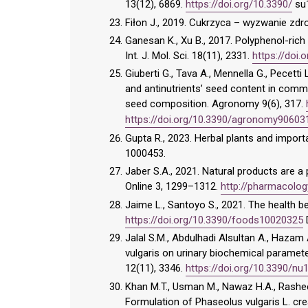
13(12), 6869.
https://doi.org/10.3390/
su
Fiłon J., 2019. Cukrzyca – wyzwanie zdr
Ganesan K., Xu B., 2017. Polyphenol-rich
Int. J. Mol. Sci. 18(11), 2331.
https://doi
Giuberti G., Tava A., Mennella G., Pecetti 
and antinutrients’ seed content in commo
seed composition. Agronomy 9(6), 317.
https://doi.org/10.3390/agronomy90603
Gupta R., 2023. Herbal plants and importa
1000453.
Jaber S.A., 2021. Natural products are 
Online 3, 1299–1312.
http://pharmacology
Jaime L., Santoyo S., 2021. The health b
https://doi.org/10.3390/foods10020325
Jalal S.M., Abdulhadi Alsultan A., Hazam A
vulgaris on urinary biochemical paramete
12(11), 3346.
https://doi.org/10.3390/n
Khan M.T., Usman M., Nawaz H.A., Rasheed
Formulation of Phaseolus vulgaris L. crea