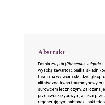
Abstrakt
Fasola zwykła (
Phaseolus vulgaris
L
wysoką zawartość białka, składnikó
fasoli ma w swoim składzie glikoprot
alifatyczne, kwas traumatynowy oraz 
surowcem leczniczym. Zaliczana j
przeciwcukrzycowym, a także prze
regenerującym nabłonek i bakteriob