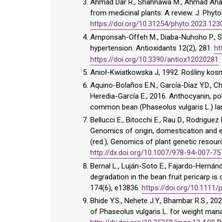
Ahmad Dar R., Shahnawa M., Ahmad Ahange
from medicinal plants: A review. J. Phyt
https://doi.org/10.31254/phyto.2023.123
Amponsah-Offeh M., Diaba-Nuhoho P., Spe
hypertension. Antioxidants 12(2), 281.
ht
https://doi.org/10.3390/antiox12020281
Anioł-Kwiatkowska J, 1992. Rośliny ko
Aquino-Bolaños E.N., García-Díaz Y.D., C
Heredia-García E., 2016. Anthocyanin, po
common bean (Phaseolus vulgaris L.) lan
Bellucci E., Bitocchi E., Rau D., Rodriguez 
Genomics of origin, domestication and ev
(red.), Genomics of plant genetic resour
http://dx.doi.org/10.1007/978-94-007-7
Bernal L., Luján-Soto E., Fajardo-Hernánd
degradation in the bean fruit pericarp is
174(6), e13836.
https://doi.org/10.1111/
Bhide Y.S., Nehete J.Y., Bhambar R.S., 20
of Phaseolus vulgaris L. for weight mana