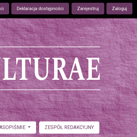
ge is:
ci
Deklaracja dostępności
Zarejestruj
Zaloguj
ZASOPIŚMIE
ZESPÓŁ REDAKCYJNY