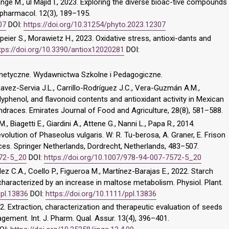
 M., ul Majid I., 2023. Exploring the diverse bioac-tive compounds
opharmacol. 12(3), 189–195.
07
DOI:
https://doi.org/10.31254/phyto.2023.12307
ier S., Morawietz H., 2023. Oxidative stress, antioxi-dants and
tps://doi.org/10.3390/antiox12020281
DOI:
smetyczne. Wydawnictwa Szkolne i Pedagogiczne.
havez-Servia J.L., Carrillo-Rodríguez J.C., Vera-Guzmán A.M.,
lyphenol, and flavonoid contents and antioxidant activity in Mexican
draces. Emirates Journal of Food and Agriculture, 28(8), 581–588.
M., Biagetti E., Giardini A., Attene G., Nanni L., Papa R., 2014.
olution of Phaseolus vulgaris. W: R. Tu-berosa, A. Graner, E. Frison
ces. Springer Netherlands, Dordrecht, Netherlands, 483–507.
572-5_20
DOI:
https://doi.org/10.1007/978-94-007-7572-5_20
ez C.A., Coello P., Figueroa M., Martínez-Barajas E., 2022. Starch
 characterized by an increase in maltose metabolism. Physiol. Plant.
ppl.13836
DOI:
https://doi.org/10.1111/ppl.13836
22. Extraction, characterization and therapeutic evaluation of seeds
gement. Int. J. Pharm. Qual. Assur. 13(4), 396–401.