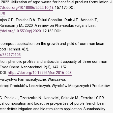
 2022. Utilization of agro waste for beneficial product formulation. J.
://dx.doi.org/10.18006/2022.10(1)
. 157.170 DOI:
.170
jan G.E., Tanisha B.A., Talluri Sonalika., Ruth J.E., Avinash T.,
h Ramasamy M., 2020. A review on Pha-seolus vulgaris Linn.
//doi.org/10.5530/pj.2020
. 12.163 DOI:
 and compost application on the growth and yield of common bean
 Food Technol. 4(7).
on/332179103
tion, phenolic profiles and antioxidant capacity of three common
J. Food Chem. Nanotechnol. 2(3), 147–152.
DOI:
https://doi.org/10.17756/jfcn.2016-023
Towarzystwo Farmaceutyczne, Warszawa.
estracji Produktów Leczniczych, Wyrobów Medycznych i Produktów
, Pinela J., Tzortzakis N., Ivanov M., Sokovic M., Ferreira I.C.F.R.,
cal composition and bioactive pro-perties of purple french bean
er deficit irrigation and biostimulants application. Sustainability