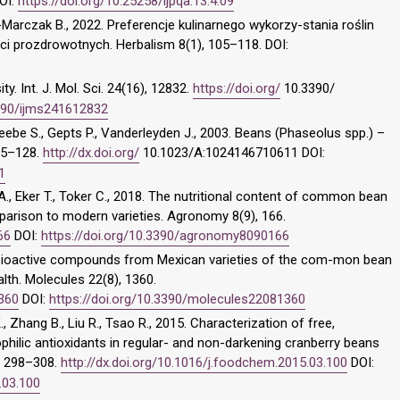
OI:
https://doi.org/10.25258/ijpqa.13.4.09
l-Marczak B., 2022. Preferencje kulinarnego wykorzy-stania roślin
i prozdrowotnych. Herbalism 8(1), 105–118. DOI:
y. Int. J. Mol. Sci. 24(16), 12832.
https://doi.org/
10.3390/
3390/ijms241612832
Beebe S., Gepts P., Vanderleyden J., 2003. Beans (Phaseolus spp.) –
 55–128.
http://dx.doi.org/
10.1023/A:1024146710611 DOI:
1
ak A., Eker T., Toker C., 2018. The nutritional content of common bean
mparison to modern varieties. Agronomy 8(9), 166.
66
DOI:
https://doi.org/10.3390/agronomy8090166
Bioactive compounds from Mexican varieties of the com-mon bean
alth. Molecules 22(8), 1360.
360
DOI:
https://doi.org/10.3390/molecules22081360
, Zhang B., Liu R., Tsao R., 2015. Characterization of free,
hilic antioxidants in regular- and non-darkening cranberry beans
, 298–308.
http://dx.doi.org/10.1016/j.foodchem.2015.03.100
DOI:
.03.100