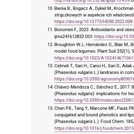
http://dx.doi.org/10.25258/ijpqa.13.4.09
D
Bienia B., Bogacz A., Dykiel M., Krochma
strączkowych w aspekcie ich właściwośc
https://doi.org/10.12775/HERB.2022.008
Bonomini F., 2023. Antioxidants and obesit
ijms241612832 DOI:
https://doi.org/10.
Broughton W.J., Hernández G., Blair M., 
model food legumes. Plant Soil 252(1),
https://doi.org/10.1023/A:102414671061
Celmeli T., Sari H., Canci H., Sari D., Ad
(Phaseolus vulgaris L.) landraces in co
https://doi.org/10.3390/agronomy80901
Chávez-Mendoza C., Sánchez E., 2017. 
(Phaseolus vulgaris): implications for he
https://doi.org/10.3390/molecules22081
Chen PX., Tang Y., Marcone MF., Pauls PK.
conjugated and bound phenolics and lipop
(Phaseolus vulgaris L.). Food Chem. 185
https://doi.org/10.1016/j.foodchem.2015