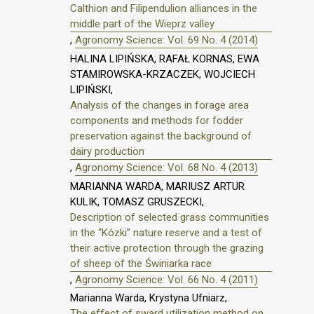
Calthion and Filipendulion alliances in the
middle part of the Wieprz valley
,
Agronomy Science: Vol. 69 No. 4 (2014)
HALINA LIPIŃSKA, RAFAŁ KORNAS, EWA
STAMIROWSKA-KRZACZEK, WOJCIECH
LIPIŃSKI,
Analysis of the changes in forage area
components and methods for fodder
preservation against the background of
dairy production
,
Agronomy Science: Vol. 68 No. 4 (2013)
MARIANNA WARDA, MARIUSZ ARTUR
KULIK, TOMASZ GRUSZECKI,
Description of selected grass communities
in the “Kózki” nature reserve and a test of
their active protection through the grazing
of sheep of the Świniarka race
,
Agronomy Science: Vol. 66 No. 4 (2011)
Marianna Warda, Krystyna Ufniarz,
The effect of sward utilization method on