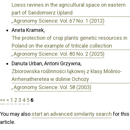
Loess ravines in the agricultural space on eastern
part of Sandomierz Upland
,
Agronomy Science: Vol. 67 No. 1 (2012)
Aneta Kramek,
The protection of crop plants genetic resources in
Poland on the example of triticale collection
,
Agronomy Science: Vol. 80 No. 2 (2025)
Danuta Urban, Antoni Grzywna,
Zbiorowiska roślinności łąkowej z klasy Molinio-
Arrhenatheretea w dolinie Ochoży
,
Agronomy Science: Vol. 58 (2003)
<<
<
1
2
3
4
5
6
You may also
start an advanced similarity search
for this
article.